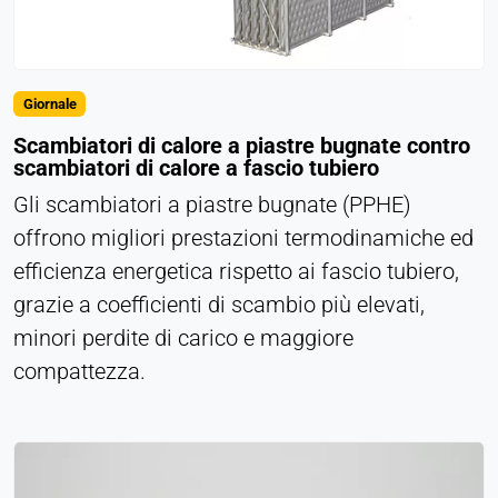
Persistente
Hotjar
Giornale
Name:
Scambiatori di calore a piastre bugnate contro
hjSession#, hjSessionUser#,
scambiatori di calore a fascio tubiero
_hjAbsoluteSessionInProgress
Gli scambiatori a piastre bugnate (PPHE)
Provider:
offrono migliori prestazioni termodinamiche ed
Hotjar Ltd.
efficienza energetica rispetto ai fascio tubiero,
Purpose:
grazie a coefficienti di scambio più elevati,
Analisi del comportamento degli utenti
minori perdite di carico e maggiore
Cookie duration:
compattezza.
Sessione - 1 anno
MEDIA ESTERNI
Consente di visualizzare contenuti di terze parti,