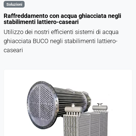
Soluzioni
Purpose:
Raffreddamento con acqua ghiacciata negli
Monitoraggio delle conversioni
stabilimenti lattiero-caseari
Cookie duration:
Utilizzo dei nostri efficienti sistemi di acqua
1 giorno - 1 anno
ghiacciata BUCO negli stabilimenti lattiero-
caseari
Leadinfo
Name:
_li_id.#, _li_id.#.expires, _li_ses.#,
_li_ses.#.expires, _li_ses.#.expires,
snowplowOutQueue_#_post2,
snowplowOutQueue_#_post2.expires
Provider:
Leadinfo B.V.
Purpose:
Identificazione dell'azienda (B2B)
Cookie duration: