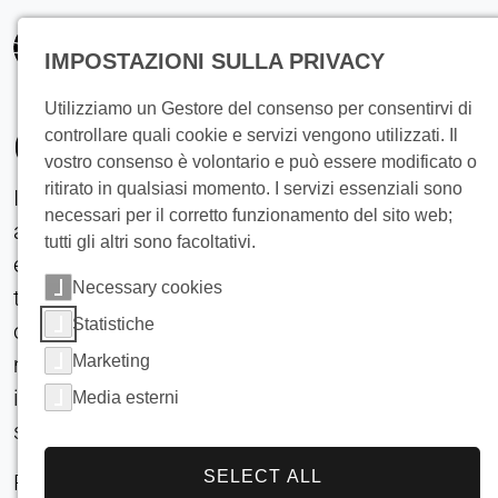
principale
IMPOSTAZIONI SULLA PRIVACY
Utilizziamo un Gestore del consenso per consentirvi di
Giornale
controllare quali cookie e servizi vengono utilizzati. Il
vostro consenso è volontario e può essere modificato o
ritirato in qualsiasi momento. I servizi essenziali sono
I nostri clienti scelgono i nostri prodotti perché si
necessari per il corretto funzionamento del sito web;
affidano ai più alti livelli di affidabilità, all'elevata
tutti gli altri sono facoltativi.
efficienza energetica e all'economicità a lungo
Necessary cookies
termine. Le nostre soluzioni e i nostri prodotti
Statistiche
ottimizzano i processi, garantiscono la
Marketing
massima qualità della saldatura laser, riducono
i costi operativi e assicurano la massima
Media esterni
sicurezza operativa.
SELECT ALL
Per il nostro cliente, o per il cliente finale del