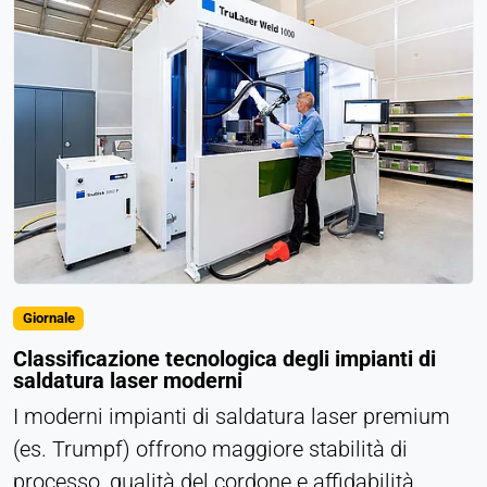
Provider:
Heat Transfer Technology
Purpose:
Memorizza le impostazioni sulla privacy
Cookie duration:
1 anno
STATISTICHE
Utilizzate per capire come viene utilizzato il sito
Giornale
web e per migliorare le prestazioni e l'usabilità. I
Classificazione tecnologica degli impianti di
dati vengono elaborati in forma anonima.
saldatura laser moderni
Matomo
I moderni impianti di saldatura laser premium
(es. Trumpf) offrono maggiore stabilità di
Provider:
processo, qualità del cordone e affidabilità
Heat Transfer Technology