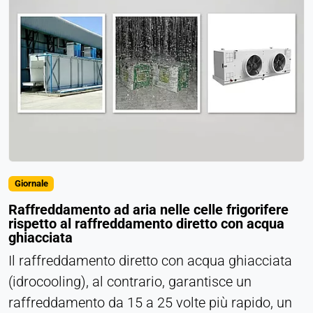
come ad esempio i video. In caso di attivazione, i
dati tecnici possono essere trasferiti al fornitore.
Vimeo
Name:
vuid, player
Provider:
Vimeo, Inc.
Purpose:
Giornale
Contenuti video incorporati
Raffreddamento ad aria nelle celle frigorifere
Cookie duration:
rispetto al raffreddamento diretto con acqua
Sessione - 2 anni
ghiacciata
Il raffreddamento diretto con acqua ghiacciata
(idrocooling), al contrario, garantisce un
raffreddamento da 15 a 25 volte più rapido, un