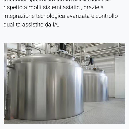
rispetto a molti sistemi asiatici, grazie a
Purpose:
Statistica
integrazione tecnologica avanzata e controllo
qualità assistito da IA.
Cookie duration:
Sessione
MARKETING
Utilizzato per misurare l'efficacia del marketing e
identificare i visitatori legati all'attività
commerciale.
LinkedIn
Name:
bcookie, li_gc, lidc
Provider:
Società LinkedIn