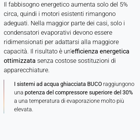
Il fabbisogno energetico aumenta solo del 5%
Purpose:
circa, quindi i motori esistenti rimangono
Monitoraggio delle conversioni
adeguati. Nella maggior parte dei casi, solo i
Cookie duration:
condensatori evaporativi devono essere
1 giorno - 1 anno
ridimensionati per adattarsi alla maggiore
capacità. Il risultato è un'
efficienza energetica
Leadinfo
ottimizzata
senza costose sostituzioni di
Name:
apparecchiature.
_li_id.#, _li_id.#.expires, _li_ses.#,
_li_ses.#.expires, _li_ses.#.expires,
I sistemi ad acqua ghiacciata BUCO
raggiungono
snowplowOutQueue_#_post2,
snowplowOutQueue_#_post2.expires
una
potenza del compressore superiore del 30%
a una temperatura di evaporazione molto più
Provider:
elevata.
Leadinfo B.V.
Purpose:
Identificazione dell'azienda (B2B)
Cookie duration: