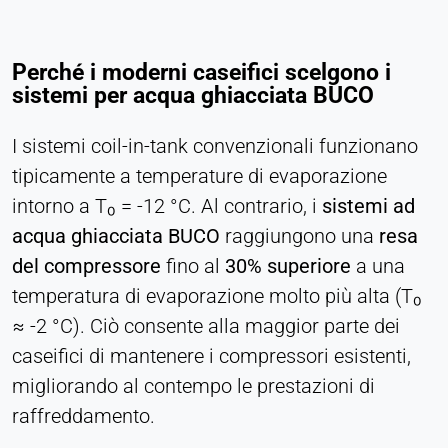
Purpose:
Statistica
Perché i moderni caseifici scelgono i
Cookie duration:
sistemi per acqua ghiacciata BUCO
Sessione
I sistemi coil-in-tank convenzionali funzionano
tipicamente a temperature di evaporazione
MARKETING
intorno a T₀ = -12 °C. Al contrario, i
sistemi ad
Utilizzato per misurare l'efficacia del marketing e
acqua ghiacciata BUCO
raggiungono una
resa
identificare i visitatori legati all'attività
del compressore
fino al
30% superiore
a una
commerciale.
temperatura di evaporazione molto più alta (T₀
LinkedIn
≈ -2 °C). Ciò consente alla maggior parte dei
caseifici di mantenere i compressori esistenti,
Name:
bcookie, li_gc, lidc
migliorando al contempo le prestazioni di
raffreddamento.
Provider:
Società LinkedIn