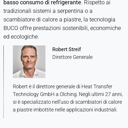
basso consumo di refrigerante
. Rispetto ai
Provider:
tradizionali sistemi a serpentina o a
Heat Transfer Technology
scambiatore di calore a piastre, la tecnologia
Purpose:
BUCO offre prestazioni sostenibili, economiche
Memorizza le impostazioni sulla privacy
ed ecologiche.
Cookie duration:
Robert Streif
1 anno
Direttore Generale
STATISTICHE
Utilizzate per capire come viene utilizzato il sito
Robert è il direttore generale di Heat Transfer
web e per migliorare le prestazioni e l'usabilità. I
Technology GmbH a Olching. Negli ultimi 27 anni,
dati vengono elaborati in forma anonima.
si è specializzato nell'uso di scambiatori di calore
Matomo
a piastre imbottite nelle applicazioni industriali.
Provider:
Heat Transfer Technology