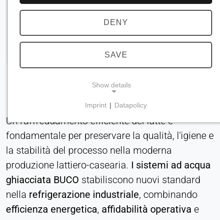
DENY
SAVE
Show details
Imprint
|
Datapolicy
NECESSARY COOKIES
Un raffreddamento efficiente del latte è
Necessari per le funzionalità principali del sito
fondamentale per preservare la qualità, l'igiene e
web, come la navigazione e il salvataggio delle
la stabilità del processo nella moderna
preferenze sulla privacy. Questi cookie non
produzione lattiero-casearia.
I sistemi ad acqua
possono essere disattivati.
ghiacciata BUCO
stabiliscono nuovi standard
cookie_consenso
nella
refrigerazione industriale
, combinando
Name:
efficienza energetica
,
affidabilità operativa
e
consenso