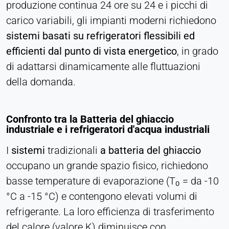
produzione continua 24 ore su 24 e i picchi di
come ad esempio i video. In caso di attivazione, i
carico variabili, gli impianti moderni richiedono
dati tecnici possono essere trasferiti al fornitore.
sistemi basati su refrigeratori flessibili ed
Vimeo
efficienti dal punto di vista energetico
, in grado
di adattarsi dinamicamente alle fluttuazioni
Name:
della domanda.
vuid, player
Provider:
Vimeo, Inc.
Confronto tra la Batteria del ghiaccio
industriale e i refrigeratori d'acqua industriali
Purpose:
Contenuti video incorporati
I
sistemi
tradizionali
a batteria del ghiaccio
Cookie duration:
occupano un grande spazio fisico, richiedono
Sessione - 2 anni
basse temperature di evaporazione (T₀ = da -10
°C a -15 °C) e contengono elevati volumi di
refrigerante. La loro efficienza di trasferimento
del calore (valore K) diminuisce con