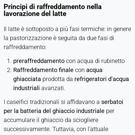
Principi di raffreddamento nella
Persistente
lavorazione del latte
Hotjar
Il latte è sottoposto a più fasi termiche: in genere
Name:
la pastorizzazione è seguita da due fasi di
hjSession#, hjSessionUser#,
raffreddamento:
_hjAbsoluteSessionInProgress
Provider:
preraffreddamento
con acqua di rubinetto
Hotjar Ltd.
Raffreddamento finale
con
acqua
Purpose:
ghiacciata
prodotta da
refrigeratori d'acqua
Analisi del comportamento degli utenti
industriali
avanzati.
Cookie duration:
I caseifici tradizionali si affidavano a
serbatoi
Sessione - 1 anno
per la batteria del ghiaccio industriale
per
accumulare il ghiaccio da sciogliere
MEDIA ESTERNI
successivamente. Tuttavia, con l'attuale
Consente di visualizzare contenuti di terze parti,