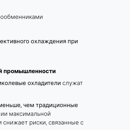
плообменниками
ективного охлаждения при
ой промышленности
иколевые охладители
служат
 меньше, чем традиционные
ении максимальной
 снижает риски, связанные с