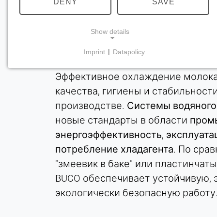
заводах
DENY
SAVE
Show details
Imprint
|
Datapolicy
NECESSARY COOKIES
Требуются для обеспечения основной
Эффективное охлаждение молока
функциональности сайта, например, для
качества, гигиены и стабильнос
навигации и сохранения настроек
производстве.
Системы водяного
конфиденциальности. Эти файлы cookie нельзя
новые стандарты в области
пром
отключить.
энергоэффективность
,
эксплуата
cookie_consent
потребление хладагента
. По сра
"змеевик в баке" или пластинча
Name:
согласие
BUCO обеспечивает устойчивую, 
экологически безопасную работу
Provider:
Heat Transfer Technology