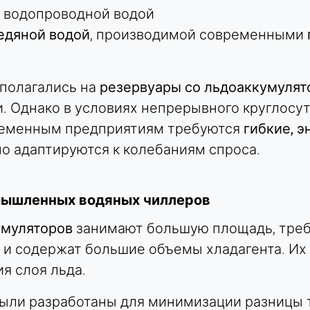
водопроводной водой
едяной водой
, производимой современными
полагались на
резервуары со льдоаккумуля
. Однако в условиях непрерывного круглосут
ременным предприятиям требуются
гибкие, 
но адаптируются к колебаниям спроса.
омышленных водяных чиллеров
умуляторов
занимают большую площадь, треб
 °C) и содержат большие объемы хладагента. 
ия слоя льда.
ыли разработаны для минимизации разницы те