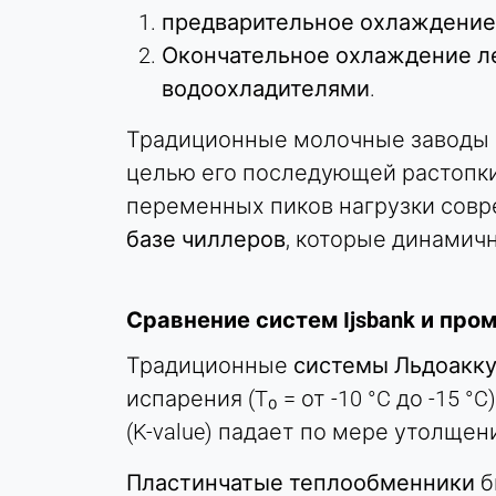
предварительное охлаждение
Purpose:
Окончательное охлаждение
л
Отслеживание конверсии
водоохладителями
.
Cookie
duration:
Традиционные молочные заводы 
1 день - 1 год
целью его последующей растопки
переменных пиков нагрузки сов
Leadinfo
базе чиллеров
, которые динамич
Name:
_li_id.#, _li_id.#.expires, _li_ses.#,
_li_ses.#.expires,
Сравнение систем Ijsbank и пр
_li_ses.#.expires,
snowplowOutQueue_#_post2,
Традиционные
системы Льдоакк
snowplowOutQueue_#_post2.expires
испарения (T₀ = от -10 °C до -15
Provider:
(K-value) падает по мере утолщен
Leadinfo B.V.
Пластинчатые теплообменники
б
Purpose: