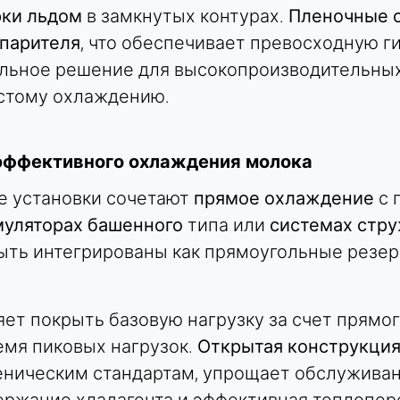
рки льдом
в замкнутых контурах.
Пленочные 
парителя
, что обеспечивает превосходную г
альное решение для высокопроизводительны
истому охлаждению.
эффективного охлаждения молока
 установки сочетают
прямое охлаждение
с 
уляторах башенного
типа или
системах стру
ыть интегрированы как прямоугольные резер
ет покрыть базовую нагрузку за счет прямо
емя пиковых нагрузок.
Открытая конструкция
еническим стандартам, упрощает обслужива