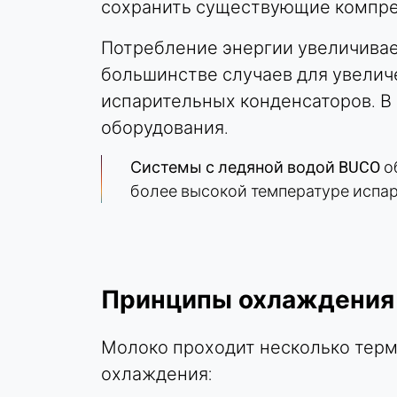
сохранить существующие компрес
Purpose:
Статистика
Потребление энергии увеличивае
Cookie
большинстве случаев для увелич
duration:
испарительных конденсаторов. В
Сессия
оборудования.
Системы с ледяной водой BUCO
о
МАРКЕТИНГ
более высокой температуре испар
Используется для оценки эффективности
маркетинга и идентификации посетителей,
связанных с бизнесом.
LinkedIn
Принципы охлаждения
Name:
bcookie, li_gc, lidc
Молоко проходит несколько терми
охлаждения:
Provider:
Корпорация LinkedIn