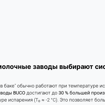
молочные заводы выбирают си
 баке" обычно работают при температуре испа
 воды BUCO
достигают до
30 % большей прои
ре испарения (T₀ ≈ -2 °C). Это позволяет б