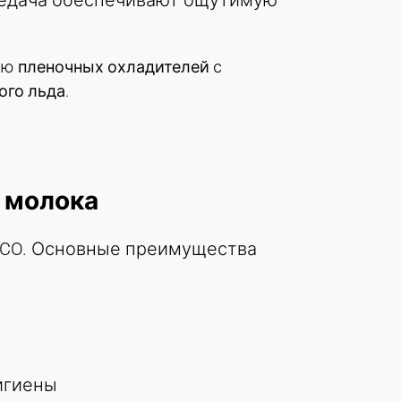
редача обеспечивают ощутимую
ью
пленочных охладителей
с
ого льда
.
 молока
UCO. Основные преимущества
игиены