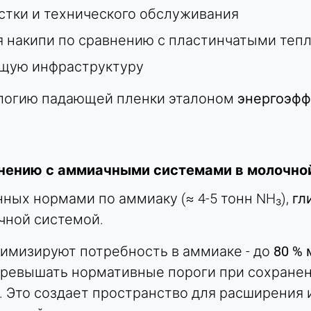
истки и технического обслуживания
 накипи по сравнению с пластинчатыми те
ющую инфраструктуру
логию падающей пленки эталоном
энергоэфф
внению с аммиачными системами в молочн
ных нормами по аммиаку (≈ 4-5 тонн NH₃),
гл
чной системой.
имизируют потребность в аммиаке - до
80 %
е превышать нормативные пороги при сохран
 Это создает пространство для расширения и