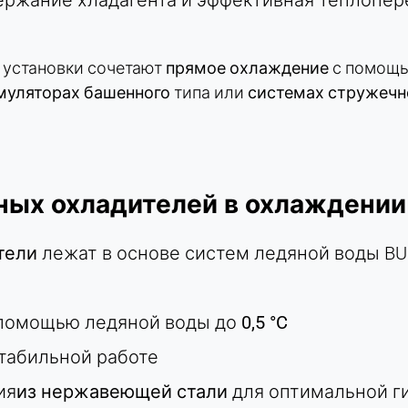
ержание хладагента и эффективная теплопе
 установки сочетают
прямое охлаждение
с помощ
муляторах башенного
типа или
системах стружечн
ых охладителей в охлаждении
тели
лежат в основе систем ледяной воды B
 помощью ледяной воды до
0,5 °C
стабильной работе
ия
из нержавеющей стали
для оптимальной г