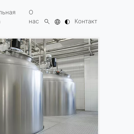
льная
О
а
нас
Контакт