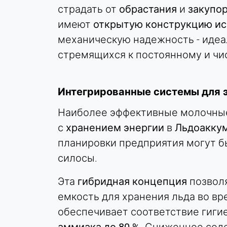
Идентификация компании (B2B)
страдать от
обрастания
и
закупо
Cookie
имеют
открытую конструкцию ис
duration:
механическую надежность - иде
Постоянный
стремящихся к постоянному и ч
Hotjar
Интегрированные системы для 
Name:
hjSession#, hjSessionUser#,
Наиболее эффективные молочные
_hjAbsoluteSessionInProgress
с
хранением энергии
в
Льдоаккум
Provider:
планировки предприятия могут б
Hotjar Ltd.
силосы.
Purpose:
Анализ поведения
Эта
гибридная концепция
позволя
пользователей
емкость для хранения льда во вр
Cookie
обеспечивает соответствие гиги
duration:
Сессия - 1 год