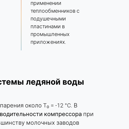
применении
теплообменников с
подушечными
пластинами в
промышленных
приложениях.
стемы ледяной воды
рения около T₀ = -12 °C. В
зводительности компрессора
при
ольшинству молочных заводов