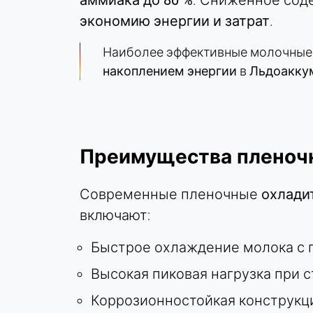
аммиака до 80 %
. Сниженное сод
экономию энергии и затрат
.
Наиболее эффективные молочные
ВНЕШНИЕ МЕДИА
накоплением энергии
в
Льдоакку
Позволяет использовать контент сторонних
разработчиков, например видео. При активации
технические данные могут передаваться
провайдеру.
Преимущества пленочн
Vimeo
Name:
Современные пленочные
охлади
vuid, плеер
включают:
Provider:
Vimeo, Inc.
Быстрое охлаждение молока с
Purpose:
Высокая пиковая нагрузка при 
Встраивание видеоконтента
Коррозионностойкая конструкц
Cookie