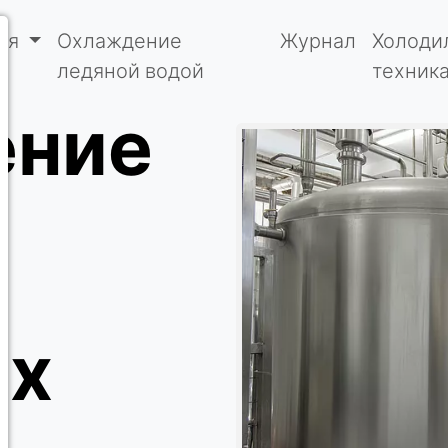
ия
Охлаждение
Журнал
Холоди
ледяной водой
техник
ение
а
ых