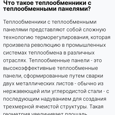
Name:
Что такое теплообменники с
bcookie, li_gc, lidc
теплообменными панелями?
Provider:
Теплообменники с теплообменными
Корпорация LinkedIn
панелями представляют собой сложную
Purpose:
Отслеживание конверсии
технологию терморегулирования, которая
произвела революцию в промышленных
Cookie duration:
1 день - 1 год
системах теплообмена в различных
отраслях. Теплообменные панели - это
Leadinfo
высокоэффективные теплообменные
панели, сформированные путем сварки
Name:
_li_id.#, _li_id.#.expires, _li_ses.#,
двух металлических листов - обычно из
_li_ses.#.expires, _li_ses.#.expires,
нержавеющей или углеродистой стали - с
snowplowOutQueue_#_post2,
последующим надуванием для создания
snowplowOutQueue_#_post2.expires
трехмерной ячеистой структуры. Такая
Provider:
геометрия увеличивает площадь
Leadinfo B.V.