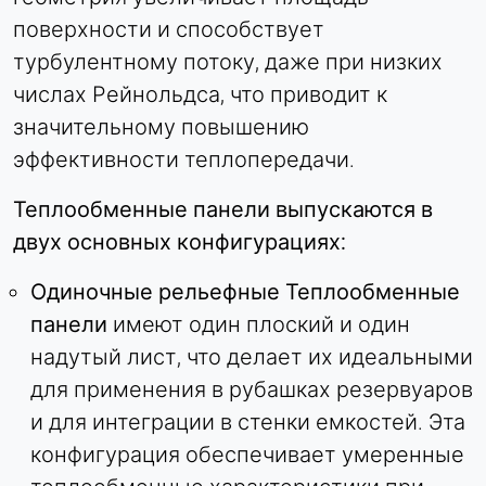
поверхности и способствует
Purpose:
Идентификация компании (B2B)
турбулентному потоку, даже при низких
числах Рейнольдса, что приводит к
Cookie duration:
Постоянный
значительному повышению
эффективности теплопередачи.
Hotjar
Теплообменные панели выпускаются в
Name:
двух основных конфигурациях:
hjSession#, hjSessionUser#,
_hjAbsoluteSessionInProgress
Одиночные рельефные Теплообменные
Provider:
панели
имеют один плоский и один
Hotjar Ltd.
надутый лист, что делает их идеальными
Purpose:
для применения в рубашках резервуаров
Анализ поведения пользователей
и для интеграции в стенки емкостей. Эта
Cookie duration:
конфигурация обеспечивает умеренные
Сессия - 1 год