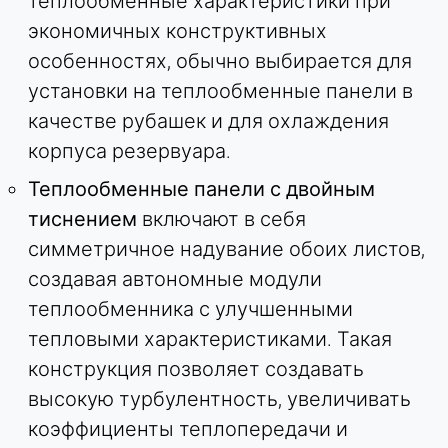
теплообменные характеристики при
экономичных конструктивных
особенностях, обычно выбирается для
ВНЕШНИЕ МЕДИА
установки на теплообменные панели в
Позволяет использовать контент сторонних
разработчиков, например видео. При активации
качестве рубашек и для охлаждения
технические данные могут передаваться
корпуса резервуара.
провайдеру.
Теплообменные панели с двойным
Vimeo
тиснением
включают в себя
симметричное надувание обоих листов,
Name:
vuid, плеер
создавая автономные модули
теплообменника с улучшенными
Provider:
Vimeo, Inc.
тепловыми характеристиками. Такая
конструкция позволяет создавать
Purpose:
Встраивание видеоконтента
высокую турбулентность, увеличивать
коэффициенты теплопередачи и
Cookie duration: