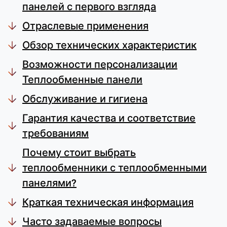
панелей с первого взгляда
Name:
согласие
Отраслевые применения
Provider:
Обзор технических характеристик
Heat Transfer Technology
Возможности персонализации
Purpose:
Теплообменные панели
Сохраняет ваши настройки
конфиденциальности
Обслуживание и гигиена
Cookie duration:
Гарантия качества и соответствие
1 год
требованиям
Почему стоит выбрать
СТАТИСТИКА
теплообменники с теплообменными
Используется для понимания того, как
панелями?
используется сайт, а также для повышения
Краткая техническая информация
производительности и удобства использования.
Данные обрабатываются анонимно.
Часто задаваемые вопросы