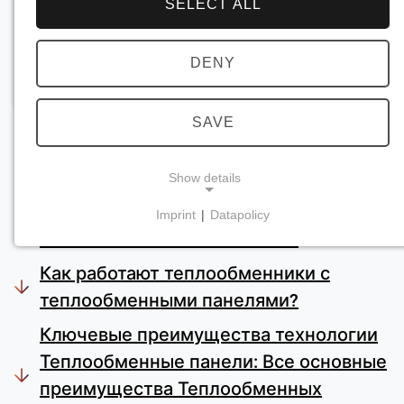
SELECT ALL
DENY
SAVE
Show details
Что такое теплообменники с
Imprint
|
Datapolicy
NECESSARY COOKIES
теплообменными панелями?
Требуются для обеспечения основной
Как работают теплообменники с
функциональности сайта, например, для
теплообменными панелями?
навигации и сохранения настроек
конфиденциальности. Эти файлы cookie нельзя
Ключевые преимущества технологии
отключить.
Теплообменные панели: Все основные
преимущества Теплообменных
cookie_consent