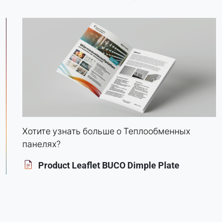
Matomo
Provider:
Heat Transfer Technology
Purpose:
Статистика
Cookie duration:
Сессия
Хотите узнать больше о Теплообменных
МАРКЕТИНГ
панелях?
Используется для оценки эффективности
Product Leaflet BUCO Dimple Plate
маркетинга и идентификации посетителей,
связанных с бизнесом.
LinkedIn