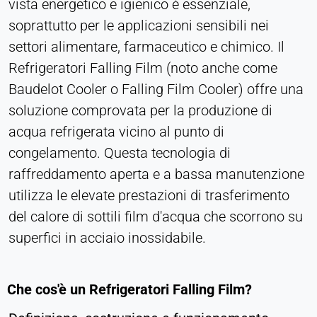
vista energetico e igienico è essenziale,
Purpose:
soprattutto per le applicazioni sensibili nei
Monitoraggio delle conversioni
settori alimentare, farmaceutico e chimico. Il
Cookie duration:
Refrigeratori Falling Film (noto anche come
1 giorno - 1 anno
Baudelot Cooler o Falling Film Cooler) offre una
soluzione comprovata per la produzione di
Leadinfo
acqua refrigerata vicino al punto di
Name:
congelamento. Questa tecnologia di
_li_id.#, _li_id.#.expires, _li_ses.#,
raffreddamento aperta e a bassa manutenzione
_li_ses.#.expires, _li_ses.#.expires,
snowplowOutQueue_#_post2,
utilizza le elevate prestazioni di trasferimento
snowplowOutQueue_#_post2.expires
del calore di sottili film d'acqua che scorrono su
Provider:
superfici in acciaio inossidabile.
Leadinfo B.V.
Purpose:
Che cos'è un Refrigeratori Falling Film?
Identificazione dell'azienda (B2B)
Cookie duration: