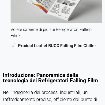
Purpose:
Statistica
Cookie duration:
Sessione
Volete saperne di più sui Refrigeratori Falling
Film?
MARKETING
Product Leaflet BUCO Falling Film Chiller
Utilizzato per misurare l'efficacia del marketing e
identificare i visitatori legati all'attività
commerciale.
Introduzione: Panoramica della
LinkedIn
tecnologia dei Refrigeratori Falling Film
Name:
bcookie, li_gc, lidc
Nell'ingegneria dei processi industriali, un
Provider:
raffreddamento preciso, efficiente dal punto di
Società LinkedIn