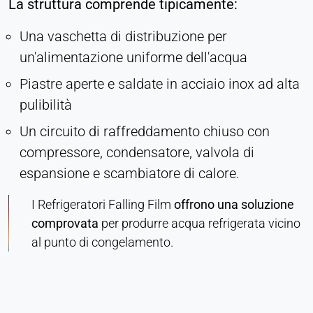
La struttura comprende tipicamente:
come ad esempio i video. In caso di attivazione, i
dati tecnici possono essere trasferiti al fornitore.
Una vaschetta di distribuzione per
un'alimentazione uniforme dell'acqua
Vimeo
Piastre aperte e saldate in acciaio inox ad alta
Name:
pulibilità
vuid, player
Un circuito di raffreddamento chiuso con
Provider:
compressore, condensatore, valvola di
Vimeo, Inc.
espansione e scambiatore di calore.
Purpose:
Contenuti video incorporati
I Refrigeratori Falling Film
offrono una soluzione
Cookie duration:
comprovata
per produrre acqua refrigerata vicino
Sessione - 2 anni
al punto di congelamento.