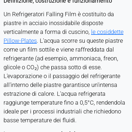
Definizione, costruzione e funzionamento
Persistente
Un Refrigeratori Falling Film è costituito da
piastre in acciaio inossidabile disposte
Hotjar
verticalmente a forma di cuscino,
le cosiddette
Name:
Pillow-Plates
. L'acqua scorre su queste piastre
hjSession#, hjSessionUser#,
_hjAbsoluteSessionInProgress
come un film sottile e viene raffreddata dal
refrigerante (ad esempio, ammoniaca, freon,
Provider:
Hotjar Ltd.
glicole o CO₂) che passa sotto di esse.
L'evaporazione o il passaggio del refrigerante
Purpose:
Analisi del comportamento degli utenti
all'interno delle piastre garantisce un'intensa
estrazione di calore. L'acqua refrigerata
Cookie duration:
Sessione - 1 anno
raggiunge temperature fino a 0,5°C, rendendola
ideale per i processi industriali che richiedono
basse temperature dei fluidi.
MEDIA ESTERNI
Consente di visualizzare contenuti di terze parti,