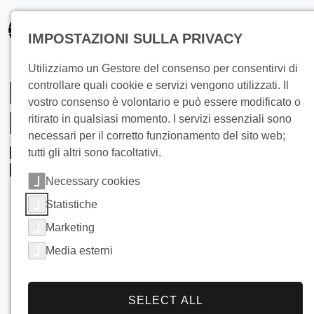
principale
IMPOSTAZIONI SULLA PRIVACY
Utilizziamo un Gestore del consenso per consentirvi di
Refrigeratori Falling
controllare quali cookie e servizi vengono utilizzati. Il
vostro consenso è volontario e può essere modificato o
Film
ritirato in qualsiasi momento. I servizi essenziali sono
necessari per il corretto funzionamento del sito web;
Raffreddamento ad alta efficienza con
tutti gli altri sono facoltativi.
la tecnologia Falling Film
Necessary cookies
Statistiche
Marketing
Media esterni
SELECT ALL