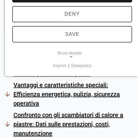
DENY
SAVE
Show details
Introduzione: Panoramica della tecnologia
Imprint
|
Datapolicy
NECESSARY COOKIES
dei Refrigeratori Falling Film
Necessari per le funzionalità principali del sito
Vantaggi e caratteristiche speciali:
web, come la navigazione e il salvataggio delle
Efficienza energetica, pulizia, sicurezza
preferenze sulla privacy. Questi cookie non
possono essere disattivati.
operativa
Confronto con gli scambiatori di calore a
cookie_consenso
piastre: Dati sulle prestazioni, costi,
Name:
manutenzione
consenso