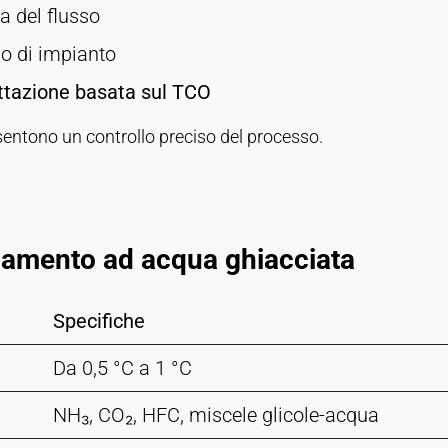
a del flusso
 o di impianto
ttazione basata sul TCO
entono un controllo preciso del processo.
damento ad acqua ghiacciata
Specifiche
Da 0,5 °C a 1 °C
NH₃, CO₂, HFC, miscele glicole-acqua