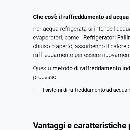
privacy
Cookie
Che cos'è il raffreddamento ad acqua 
duration:
1 anno
Per acqua refrigerata si intende l'ac
evaporatori, come i
Refrigeratori Falli
chiuso o aperto, assorbendo il calore d
STATISTICHE
raffreddamento per essere nuovament
Utilizzate per capire come viene utilizzato il sito
web e per migliorare le prestazioni e l'usabilità. I
Questo
metodo di raffreddamento ind
dati vengono elaborati in forma anonima.
processo.
Matomo
I sistemi di raffreddamento ad acqua r
Provider:
Heat Transfer Technology
Purpose:
Statistica
Vantaggi e caratteristiche
Cookie