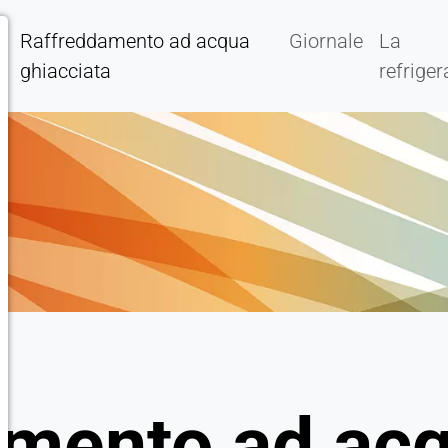
Raffreddamento ad acqua
Giornale
La
ghiacciata
refrige
amento ad ac