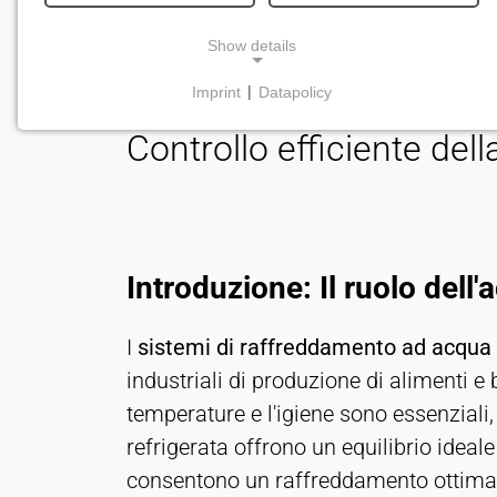
ghiacciat
Show details
Imprint
|
Datapolicy
NECESSARY COOKIES
Controllo efficiente del
Necessari per le funzionalità principali del sito
web, come la navigazione e il salvataggio delle
preferenze sulla privacy. Questi cookie non
possono essere disattivati.
cookie_consenso
Introduzione: Il ruolo dell
Name:
I
sistemi di raffreddamento ad acqua 
consenso
industriali di produzione di alimenti e 
Provider:
temperature e l'igiene sono essenziali
Heat Transfer Technology
refrigerata offrono un equilibrio ideal
Purpose:
consentono un raffreddamento ottimal
Memorizza le impostazioni sulla