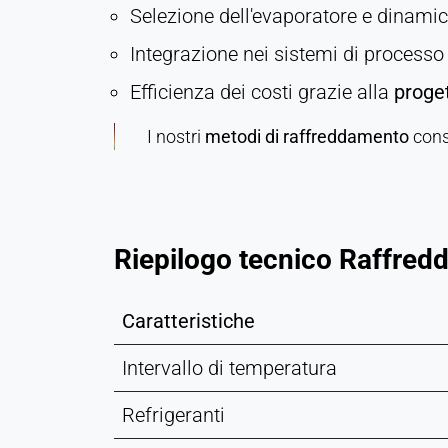
MEDIA ESTERNI
Selezione dell'evaporatore e dinamic
Consente di visualizzare contenuti di terze parti,
Integrazione nei sistemi di processo
come ad esempio i video. In caso di attivazione, i
dati tecnici possono essere trasferiti al fornitore.
Efficienza dei costi grazie alla
proge
Vimeo
I nostri
metodi di raffreddamento
cons
Name:
vuid, player
Provider:
Riepilogo tecnico Raffred
Vimeo, Inc.
Purpose:
Contenuti video incorporati
Caratteristiche
Cookie
Intervallo di temperatura
duration:
Sessione - 2 anni
Refrigeranti