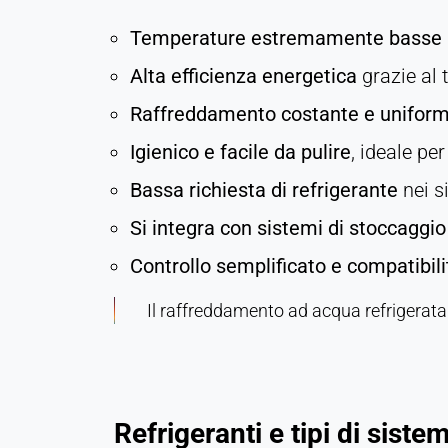
duration:
Temperature estremamente basse
Sessione
Alta efficienza energetica
grazie al 
Raffreddamento costante e unifor
MARKETING
Igienico e facile da pulire
, ideale pe
Utilizzato per misurare l'efficacia del marketing e
identificare i visitatori legati all'attività
Bassa richiesta di refrigerante
nei si
commerciale.
Si integra con sistemi di stoccaggio
LinkedIn
Controllo semplificato e compatibil
Name:
Il raffreddamento ad acqua refrigerata 
bcookie, li_gc, lidc
Provider:
Società LinkedIn
Purpose:
Refrigeranti e tipi di siste
Monitoraggio delle conversioni