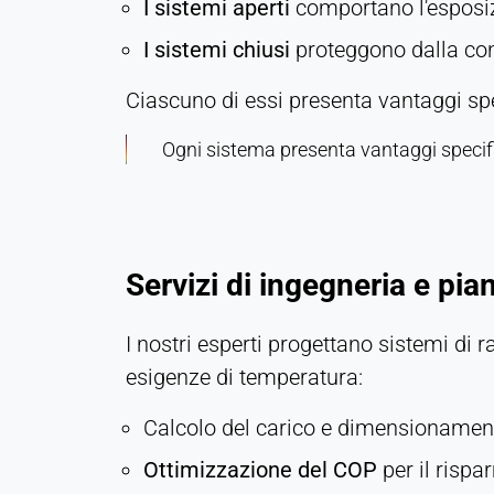
I sistemi aperti
comportano l'esposizio
Persistente
I sistemi chiusi
proteggono dalla con
Hotjar
Ciascuno di essi presenta vantaggi spe
Name:
Ogni sistema presenta vantaggi specifi
hjSession#, hjSessionUser#,
_hjAbsoluteSessionInProgress
Provider:
Hotjar Ltd.
Servizi di ingegneria e pia
Purpose:
Analisi del comportamento degli
utenti
I nostri esperti progettano sistemi di r
Cookie
esigenze di temperatura:
duration:
Sessione - 1 anno
Calcolo del carico e dimensionamen
Ottimizzazione del COP
per il rispa