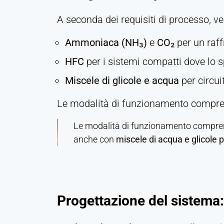
Cookie
A seconda dei requisiti di processo, ven
duration:
1 giorno - 1 anno
Ammoniaca (NH₃)
e
CO₂
per un raff
Leadinfo
HFC
per i sistemi compatti dove lo s
Miscele di glicole e acqua
per circuit
Name:
_li_id.#, _li_id.#.expires, _li_ses.#,
_li_ses.#.expires,
Le modalità di funzionamento comp
_li_ses.#.expires,
snowplowOutQueue_#_post2,
Le modalità di funzionamento compr
snowplowOutQueue_#_post2.expires
anche con
miscele di acqua e glicole p
Provider:
Leadinfo B.V.
Purpose:
Identificazione dell'azienda (B2B)
Progettazione del sistema:
Cookie
duration: