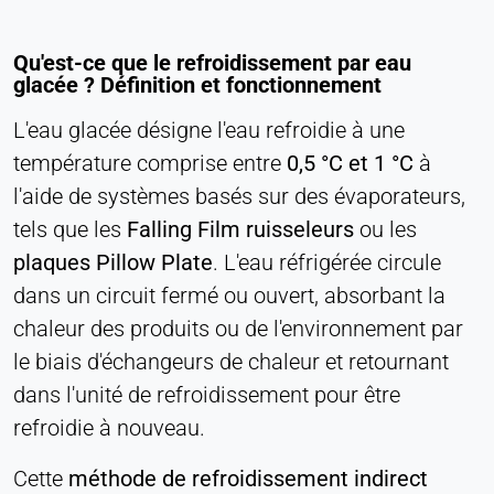
consentement
Qu'est-ce que le refroidissement par eau
Provider:
glacée ? Définition et fonctionnement
Heat Transfer Technology
L'eau glacée désigne l'eau refroidie à une
Purpose:
Stocke vos paramètres de confidentialité
température comprise entre
0,5 °C et 1 °C
à
l'aide de systèmes basés sur des évaporateurs,
Cookie duration:
1 an
tels que les
Falling Film ruisseleurs
ou les
plaques Pillow Plate
. L'eau réfrigérée circule
dans un circuit fermé ou ouvert, absorbant la
STATISTIQUES
chaleur des produits ou de l'environnement par
Utilisées pour comprendre comment le site web
le biais d'échangeurs de chaleur et retournant
est utilisé et pour améliorer les performances et la
convivialité. Les données sont traitées de manière
dans l'unité de refroidissement pour être
anonyme.
refroidie à nouveau.
Matomo
Cette
méthode de refroidissement indirect