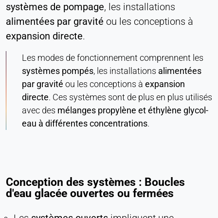
systèmes de pompage
, les installations
Permet d'accéder à du contenu de tiers, tel que
alimentées par gravité
ou les conceptions à
des vidéos. Lorsqu'elles sont activées, les
expansion directe
.
données techniques peuvent être transférées au
fournisseur.
Les modes de fonctionnement comprennent les
systèmes pompés
, les installations
alimentées
Vimeo
par gravité
ou les conceptions à
expansion
Name:
directe
. Ces systèmes sont de plus en plus utilisés
vuid, player
avec des
mélanges propylène et éthylène glycol-
Provider:
eau à différentes concentrations
.
Vimeo, Inc.
Purpose:
Contenu vidéo intégré
Cookie duration:
Conception des systèmes : Boucles
Session - 2 ans
d'eau glacée ouvertes ou fermées