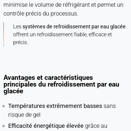
minimise le volume de réfrigérant et permet un
Provider:
Heat Transfer Technology
contrôle précis du processus.
Purpose:
Les
systèmes de refroidissement par eau glacée
Statistiques
offrent un refroidissement fiable, efficace et
Cookie duration:
précis.
Session
MARKETING
Avantages et caractéristiques
Utilisées pour mesurer l'efficacité du marketing et
principales du refroidissement par eau
identifier les visiteurs liés à l'entreprise.
glacée
LinkedIn
Températures extrêmement basses
sans
Name:
risque de gel
bcookie, li_gc, lidc
Efficacité énergétique élevée
grâce au
Provider: