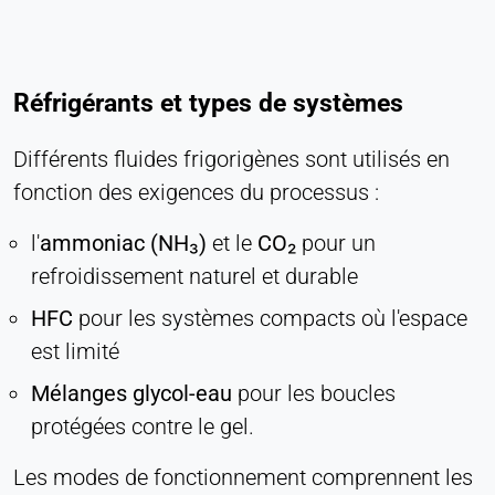
Cookie duration:
Persistant
Réfrigérants et types de systèmes
Hotjar
Différents fluides frigorigènes sont utilisés en
Name:
hjSession#, hjSessionUser#,
fonction des exigences du processus :
_hjAbsoluteSessionInProgress
l'
ammoniac (NH₃)
et le
CO₂
pour un
Provider:
Hotjar Ltd.
refroidissement naturel et durable
Purpose:
HFC
pour les systèmes compacts où l'espace
Analyse du comportement des utilisateurs
est limité
Cookie duration:
Mélanges glycol-eau
pour les boucles
Session - 1 an
protégées contre le gel.
Les modes de fonctionnement comprennent les
MÉDIAS EXTERNES