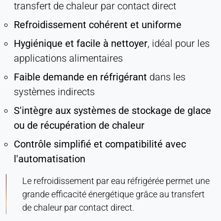
transfert de chaleur par contact direct
Société LinkedIn
Refroidissement cohérent et uniforme
Purpose:
Suivi des conversions
Hygiénique et facile à nettoyer
, idéal pour les
Cookie duration:
applications alimentaires
1 jour - 1 an
Faible demande en réfrigérant
dans les
systèmes indirects
Leadinfo
S'intègre aux systèmes de stockage de glace
Name:
ou de récupération de chaleur
_li_id.#, _li_id.#.expires, _li_ses.#,
_li_ses.#.expires, _li_ses.#.expires,
Contrôle simplifié et compatibilité avec
snowplowOutQueue_#_post2,
snowplowOutQue_#_post2.expires
l'automatisation
Provider:
Le refroidissement par eau réfrigérée permet une
Leadinfo B.V.
grande efficacité énergétique grâce au transfert
Purpose:
de chaleur par contact direct.
Identification de l'entreprise (B2B)