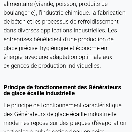
alimentaire (viande, poisson, produits de
Société LinkedIn
boulangerie), l'industrie chimique, la fabrication
Purpose:
de béton et les processus de refroidissement
Suivi des conversions
dans diverses applications industrielles. Les
Cookie duration:
entreprises bénéficient d'une production de
1 jour - 1 an
glace précise, hygiénique et économe en
énergie, avec une adaptation optimale aux
Leadinfo
exigences de production individuelles.
Name:
_li_id.#, _li_id.#.expires, _li_ses.#,
_li_ses.#.expires, _li_ses.#.expires,
Principe de fonctionnement des Générateurs
snowplowOutQueue_#_post2,
de glace écaille industrielle
snowplowOutQue_#_post2.expires
Provider:
Le principe de fonctionnement caractéristique
Leadinfo B.V.
des Générateurs de glace écaille industrielle
Purpose:
modernes repose sur des plaques d'évaporation
Identification de l'entreprise (B2B)
verticales à pulvérisation d'eau en acier