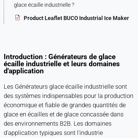
glace écaille industrielle ?
Provider:
Heat Transfer Technology
Product Leaflet BUCO Industrial Ice Maker
Purpose:
Statistiques
Cookie duration:
Session
Introduction : Générateurs de glace
écaille industrielle et leurs domaines
d'application
MARKETING
Utilisées pour mesurer l'efficacité du marketing et
Les Générateurs glace écaille industrielle sont
identifier les visiteurs liés à l'entreprise.
des systèmes indispensables pour la production
économique et fiable de grandes quantités de
LinkedIn
glace en écailles et de glace concassée dans
Name:
des environnements B2B. Les domaines
bcookie, li_gc, lidc
d'application typiques sont l'industrie
Provider: