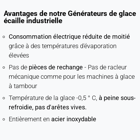
Permet d'accéder à du contenu de tiers, tel que
Avantages de notre Générateurs de glace
des vidéos. Lorsqu'elles sont activées, les
écaille industrielle
données techniques peuvent être transférées au
fournisseur.
Consommation électrique réduite de moitié
grâce à des températures d'évaporation
Vimeo
élevées
Name:
vuid, player
Pas de
pièces de rechange
- Pas de racleur
mécanique comme pour les machines à glace
Provider:
Vimeo, Inc.
à tambour
Purpose:
Température de la glace -0,5 ° C,
à peine sous-
Contenu vidéo intégré
refroidie, pas d'arêtes vives.
Cookie duration:
Entièrement en
acier inoxydable
Session - 2 ans