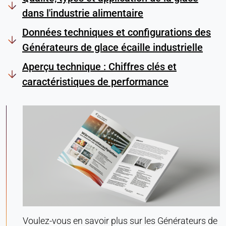
consentement
dans l'industrie alimentaire
Provider:
Données techniques et configurations des
Heat Transfer Technology
Générateurs de glace écaille industrielle
Purpose:
Aperçu technique : Chiffres clés et
Stocke vos paramètres de confidentialité
caractéristiques de performance
Cookie duration:
1 an
STATISTIQUES
Utilisées pour comprendre comment le site web
est utilisé et pour améliorer les performances et la
convivialité. Les données sont traitées de manière
anonyme.
Matomo
Voulez-vous en savoir plus sur les Générateurs de