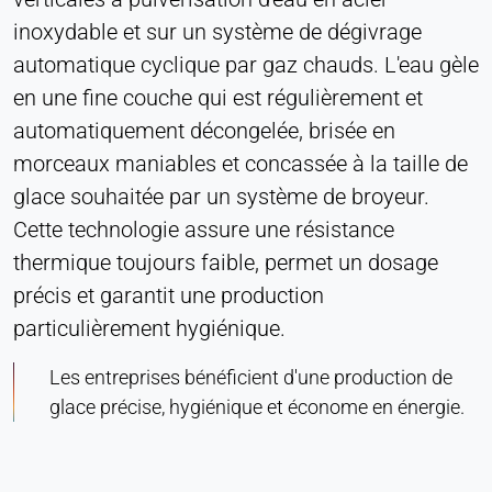
Cookie duration:
inoxydable et sur un système de dégivrage
Persistant
automatique cyclique par gaz chauds. L'eau gèle
en une fine couche qui est régulièrement et
Hotjar
automatiquement décongelée, brisée en
Name:
morceaux maniables et concassée à la taille de
hjSession#, hjSessionUser#,
glace souhaitée par un système de broyeur.
_hjAbsoluteSessionInProgress
Cette technologie assure une résistance
Provider:
thermique toujours faible, permet un dosage
Hotjar Ltd.
précis et garantit une production
Purpose:
particulièrement hygiénique.
Analyse du comportement des utilisateurs
Cookie duration:
Les entreprises bénéficient d'une production de
Session - 1 an
glace précise, hygiénique et économe en énergie.
MÉDIAS EXTERNES