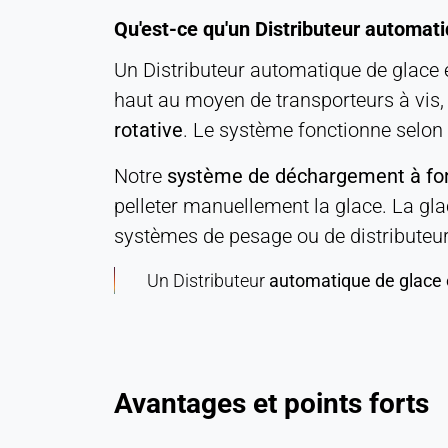
Statistiques
Qu'est-ce qu'un Distributeur automati
Cookie
Un Distributeur automatique de glace
duration:
Session
haut au moyen de transporteurs à vis,
rotative
. Le système fonctionne selon
MARKETING
Notre
système de déchargement à fon
Utilisées pour mesurer l'efficacité du marketing et
pelleter manuellement la glace. La gla
identifier les visiteurs liés à l'entreprise.
systèmes de pesage ou de distributeur
LinkedIn
Un Distributeur
automatique de glace 
Name:
bcookie, li_gc, lidc
Provider:
Société LinkedIn
Avantages et points forts
Purpose: