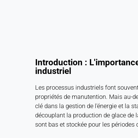
Stocke vos paramètres de
confidentialité
Cookie
duration:
1 an
STATISTIQUES
Introduction : L'importanc
Utilisées pour comprendre comment le site web
industriel
est utilisé et pour améliorer les performances et la
convivialité. Les données sont traitées de manière
Les processus industriels font souvent
anonyme.
propriétés de manutention. Mais au-del
Matomo
clé dans la gestion de l'énergie et la s
découplant la production de glace de l
Provider:
Heat Transfer Technology
sont bas et stockée pour les périodes d
Purpose: