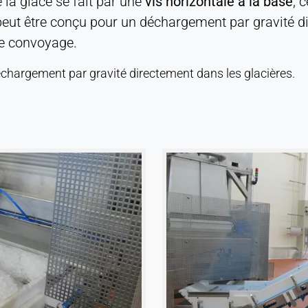
e la glace se fait par une
vis horizontale à la base
, 
 peut être conçu pour un déchargement par gravité d
de convoyage.
chargement par gravité directement dans les glacières.