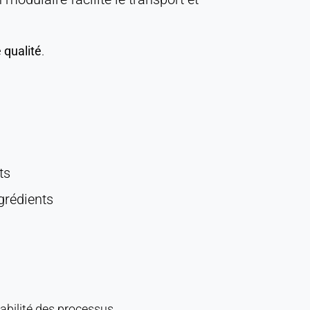
 qualité
.
ts
grédients
tabilité des processus.