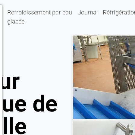
Refroidissement par eau
Journal
Réfrigératio
glacée
ur
que de
lle