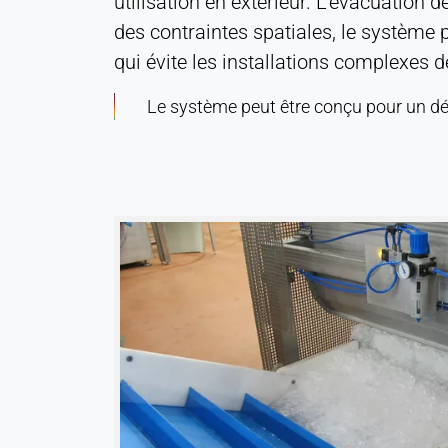
utilisation en extérieur. L'évacuation d
duration:
des contraintes spatiales, le système
Persistant
qui évite les installations complexes 
Hotjar
Le système peut être conçu pour un dé
Name:
hjSession#, hjSessionUser#,
_hjAbsoluteSessionInProgress
Provider:
Hotjar Ltd.
Purpose:
Analyse du comportement des
utilisateurs
Cookie
duration:
Session - 1 an