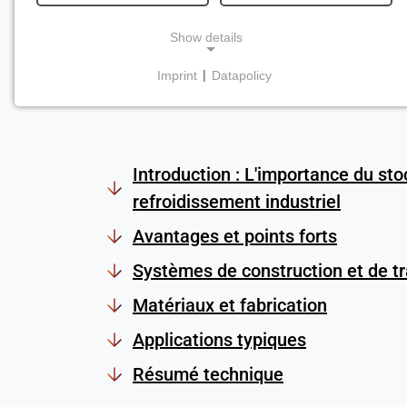
Tamponnage efficace de
Show details
industrielle
Imprint
|
Datapolicy
NECESSARY COOKIES
Requis pour les fonctionnalités essentielles du site
web, telles que la navigation et l'enregistrement
des préférences en matière de protection de la vie
Introduction : L'importance du sto
privée. Ces cookies ne peuvent pas être
refroidissement industriel
désactivés.
Avantages et points forts
cookie_consentement
Systèmes de construction et de t
Name:
Matériaux et fabrication
consentement
Applications typiques
Provider:
Heat Transfer Technology
Résumé technique
Purpose: