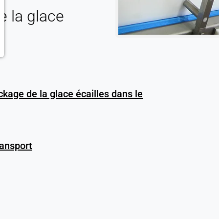
 la glace
ckage de la glace écailles dans le
ransport