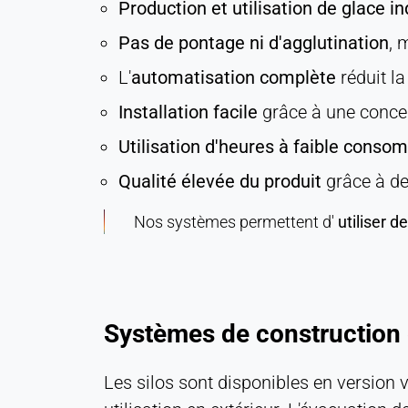
Suivi des conversions
Production et utilisation de glace
Cookie
Pas de pontage ni d'agglutination
, 
duration:
L'
automatisation complète
réduit la
1 jour - 1 an
Installation facile
grâce à une conce
Leadinfo
Utilisation d'heures à faible conso
Name:
Qualité élevée du produit
grâce à de
_li_id.#, _li_id.#.expires, _li_ses.#,
_li_ses.#.expires,
Nos systèmes permettent d'
utiliser d
_li_ses.#.expires,
snowplowOutQueue_#_post2,
snowplowOutQue_#_post2.expires
Provider:
Leadinfo B.V.
Systèmes de construction 
Purpose:
Identification de l'entreprise (B2B)
Les silos sont disponibles en version 
Cookie