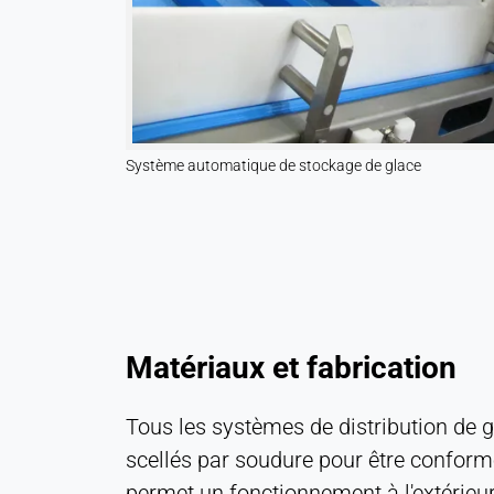
MÉDIAS EXTERNES
Permet d'accéder à du contenu de tiers, tel que
des vidéos. Lorsqu'elles sont activées, les
données techniques peuvent être transférées au
fournisseur.
Système automatique de stockage de glace
Vimeo
Name:
vuid, player
Provider:
Vimeo, Inc.
Matériaux et fabrication
Purpose:
Contenu vidéo intégré
Tous les systèmes de distribution de g
Cookie
scellés par soudure pour être confor
duration:
Session - 2 ans
permet un fonctionnement à l'extérieur