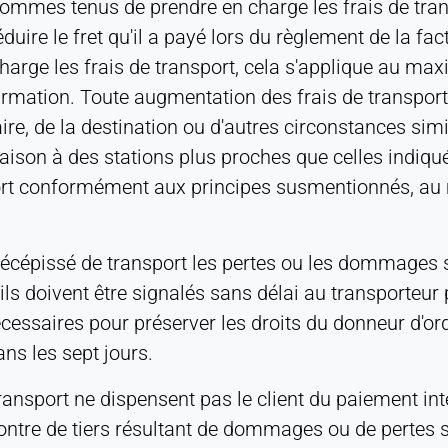
ommes tenus de prendre en charge les frais de trans
éduire le fret qu'il a payé lors du règlement de la f
charge les frais de transport, cela s'applique au ma
firmation. Toute augmentation des frais de transport
ire, de la destination ou d'autres circonstances simi
vraison à des stations plus proches que celles indiq
port conformément aux principes susmentionnés, au
e récépissé de transport les pertes ou les dommages
ls doivent être signalés sans délai au transporteur p
essaires pour préserver les droits du donneur d'o
ns les sept jours.
sport ne dispensent pas le client du paiement intég
ncontre de tiers résultant de dommages ou de pertes