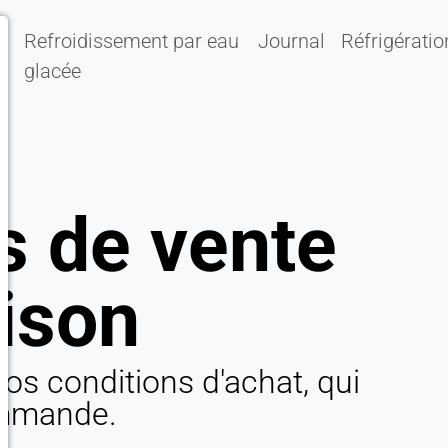
Refroidissement par eau
Journal
Réfrigératio
glacée
s de vente
aison
nos conditions d'achat, qui
ommande.