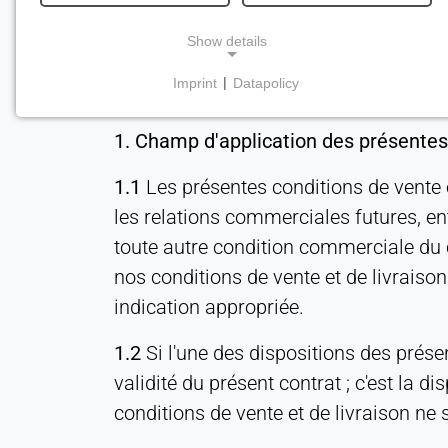
Show details
Imprint
|
Datapolicy
NECESSARY COOKIES
Requis pour les fonctionnalités essentielles du site
1. Champ d'application des présentes
web, telles que la navigation et l'enregistrement
des préférences en matière de protection de la vie
1.1
Les présentes conditions de vente 
privée. Ces cookies ne peuvent pas être
les relations commerciales futures, en
désactivés.
toute autre condition commerciale du 
nos conditions de vente et de livraiso
cookie_consentement
indication appropriée.
Name:
consentement
1.2
Si l'une des dispositions des présen
Provider:
validité du présent contrat ; c'est la 
Heat Transfer Technology
conditions de vente et de livraison ne
Purpose: