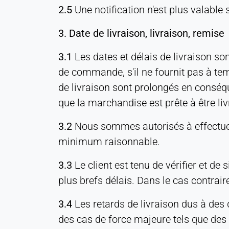
Statistiques
2.5
Une notification n'est plus valable 
Cookie
3. Date de livraison, livraison, remise
duration:
Session
3.1
Les dates et délais de livraison son
de commande, s'il ne fournit pas à tem
de livraison sont prolongés en conséq
MARKETING
que la marchandise est prête à être liv
Utilisées pour mesurer l'efficacité du marketing et
identifier les visiteurs liés à l'entreprise.
3.2
Nous sommes autorisés à effectuer 
LinkedIn
minimum raisonnable.
Name:
3.3
Le client est tenu de vérifier et d
bcookie, li_gc, lidc
plus brefs délais. Dans le cas contrai
Provider:
Société LinkedIn
3.4
Les retards de livraison dus à des
des cas de force majeure tels que des 
Purpose: