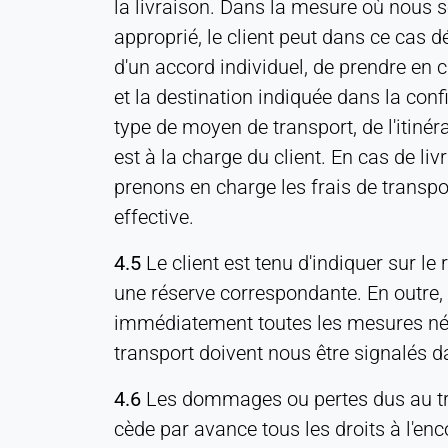
la livraison. Dans la mesure où nous s
MÉDIAS EXTERNES
approprié, le client peut dans ce cas d
Permet d'accéder à du contenu de tiers, tel que
d'un accord individuel, de prendre en 
des vidéos. Lorsqu'elles sont activées, les
et la destination indiquée dans la con
données techniques peuvent être transférées au
type de moyen de transport, de l'itinéra
fournisseur.
est à la charge du client. En cas de li
Vimeo
prenons en charge les frais de trans
effective.
Name:
vuid, player
4.5
Le client est tenu d'indiquer sur l
Provider:
une réserve correspondante. En outre, i
Vimeo, Inc.
immédiatement toutes les mesures néc
Purpose:
transport doivent nous être signalés da
Contenu vidéo intégré
4.6
Les dommages ou pertes dus au tran
Cookie
duration:
cède par avance tous les droits à l'e
Session - 2 ans