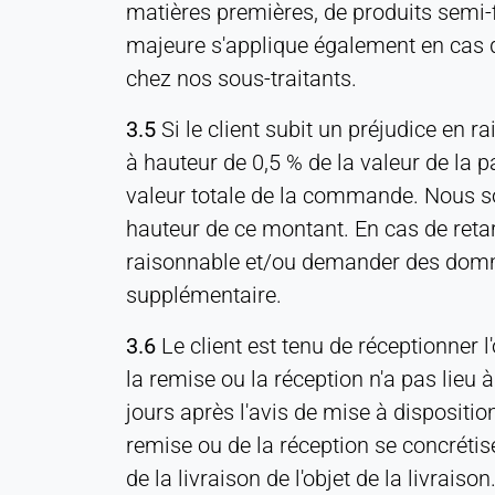
Suivi des conversions
matières premières, de produits semi-fi
majeure s'applique également en cas de
Cookie
duration:
chez nos sous-traitants.
1 jour - 1 an
3.5
Si le client subit un préjudice en r
Leadinfo
à hauteur de 0,5 % de la valeur de la 
valeur totale de la commande. Nous som
Name:
hauteur de ce montant. En cas de retard
_li_id.#, _li_id.#.expires, _li_ses.#,
_li_ses.#.expires,
raisonnable et/ou demander des dommage
_li_ses.#.expires,
supplémentaire.
snowplowOutQueue_#_post2,
snowplowOutQue_#_post2.expires
3.6
Le client est tenu de réceptionner l
Provider:
la remise ou la réception n'a pas lieu à
Leadinfo B.V.
jours après l'avis de mise à disposition
Purpose:
remise ou de la réception se concrétise
Identification de l'entreprise (B2B)
de la livraison de l'objet de la livrais
Cookie