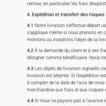
remise, en particulier les frais d'exploi
duration:
Persistant
4. Expédition et transfert des risques
Hotjar
4.1
Notre livraison s'effectue départ us
s'applique même si nous prenons en ch
Name:
hjSession#, hjSessionUser#,
montons ou installons l'objet de la livr
_hjAbsoluteSessionInProgress
4.2
À la demande du client et à ses fr
Provider:
Hotjar Ltd.
désigner comme bénéficiaire. Nous ne
Purpose:
4.3
Les objets de livraison signalés c
Analyse du comportement des
livraison est atteinte. Si l'expédition 
utilisateurs
à compter de la date de l'avis de mise 
Cookie
marchandise aux frais et aux risques d
duration:
Session - 1 an
4.4
Si nous ne payons pas à l'avance les