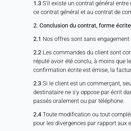
Stocke vos paramètres de
1.3
S'il existe un contrat général entre 
confidentialité
ce contrat général et au contrat de c
Cookie
2. Conclusion du contrat, forme écrite
duration:
1 an
2.1
Nos offres sont sans engagement et
2.2
Les commandes du client sont contr
STATISTIQUES
réputé avoir été conclu, à moins que l
Utilisées pour comprendre comment le site web
confirmation écrite est émise, la fa
est utilisé et pour améliorer les performances et la
convivialité. Les données sont traitées de manière
2.3
Si le client est un commerçant, seu
anonyme.
destinataire ne s'y oppose par écrit d
Matomo
passés oralement ou par téléphone.
Provider:
2.4
Toute modification ou tout complém
Heat Transfer Technology
pour les divergences par rapport aux e
Purpose: