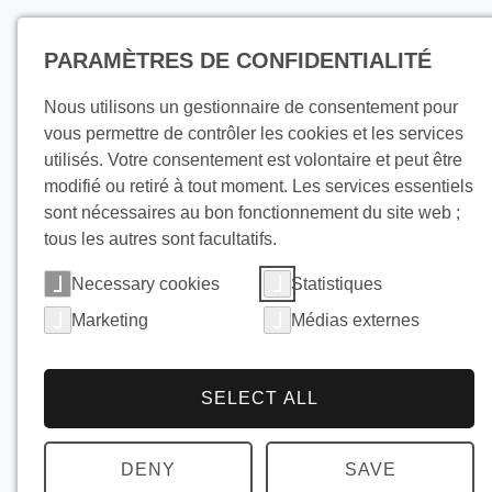
Produits
PARAMÈTRES DE CONFIDENTIALITÉ
Nous utilisons un gestionnaire de consentement pour
vous permettre de contrôler les cookies et les services
utilisés. Votre consentement est volontaire et peut être
modifié ou retiré à tout moment. Les services essentiels
sont nécessaires au bon fonctionnement du site web ;
Condition
tous les autres sont facultatifs.
Necessary cookies
Statistiques
et de livr
Marketing
Médias externes
SELECT ALL
Vous trouverez ci-joint 
prévalent en cas de c
DENY
SAVE