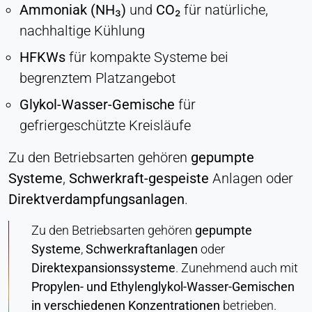
Ammoniak (NH₃)
und
CO₂
für natürliche,
Cookie Laufzeit:
nachhaltige Kühlung
Dauerhaft
HFKWs
für kompakte Systeme bei
Hotjar
begrenztem Platzangebot
Name:
Glykol-Wasser-Gemische
für
hjSession#, hjSessionUser#,
gefriergeschützte Kreisläufe
_hjAbsoluteSessionInProgress
Anbieter:
Zu den Betriebsarten gehören
gepumpte
Hotjar Ltd.
Systeme
,
Schwerkraft-gespeiste
Anlagen oder
Zweck:
Direktverdampfungsanlagen
.
Analyse des Nutzerverhaltens
Zu den Betriebsarten gehören
gepumpte
Cookie Laufzeit:
Systeme
,
Schwerkraftanlagen
oder
Sitzung - 1 Jahr
Direktexpansionssysteme
. Zunehmend auch mit
Propylen- und Ethylenglykol-Wasser-Gemischen
in verschiedenen Konzentrationen
betrieben.
EXTERNE MEDIEN