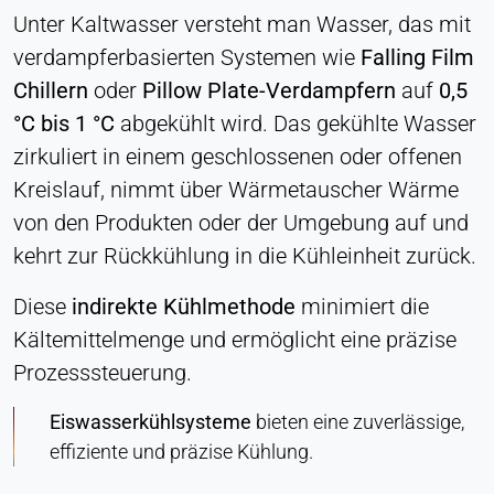
Unter Kaltwasser versteht man Wasser, das mit
Zustimmung
verdampferbasierten Systemen wie
Falling Film
Anbieter:
Heat Transfer Technology
Chillern
oder
Pillow Plate-Verdampfern
auf
0,5
°C bis 1 °C
abgekühlt wird. Das gekühlte Wasser
Zweck:
Speichert Ihre Datenschutzeinstellungen
zirkuliert in einem geschlossenen oder offenen
Kreislauf, nimmt über Wärmetauscher Wärme
Cookie Laufzeit:
1 Jahr
von den Produkten oder der Umgebung auf und
kehrt zur Rückkühlung in die Kühleinheit zurück.
Diese
indirekte Kühlmethode
minimiert die
STATISTIK
Kältemittelmenge und ermöglicht eine präzise
Wird verwendet, um zu verstehen, wie die Website
genutzt wird, und um die Leistung und
Prozesssteuerung.
Benutzerfreundlichkeit zu verbessern. Die Daten
werden anonymisiert verarbeitet.
Eiswasserkühlsysteme
bieten eine zuverlässige,
effiziente und präzise Kühlung.
Matomo