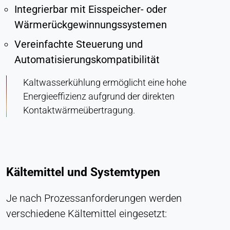
LinkedIn Gesellschaft
Integrierbar mit Eisspeicher- oder
Wärmerückgewinnungssystemen
Zweck:
Konversions-Tracking
Vereinfachte Steuerung und
Cookie Laufzeit:
Automatisierungskompatibilität
1 Tag - 1 Jahr
Kaltwasserkühlung ermöglicht eine hohe
Energieeffizienz aufgrund der direkten
Leadinfo
Kontaktwärmeübertragung.
Name:
_li_id.#, _li_id.#.expires, _li_ses.#,
_li_ses.#.expires, _li_ses.#.expires,
snowplowOutQueue_#_post2,
snowplowOutQueue_#_post2.expires
Kältemittel und Systemtypen
Anbieter:
Leadinfo B.V.
Je nach Prozessanforderungen werden
Zweck:
verschiedene Kältemittel eingesetzt:
Unternehmensidentifikation (B2B)