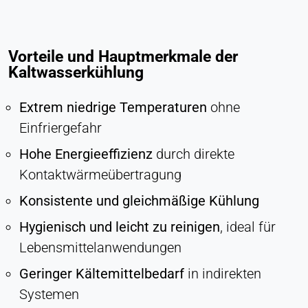
Anbieter:
Heat Transfer Technology
Vorteile und Hauptmerkmale der
Zweck:
Statistik
Kaltwasserkühlung
Cookie Laufzeit:
Extrem niedrige Temperaturen
ohne
Sitzung
Einfriergefahr
Hohe Energieeffizienz
durch direkte
VERMARKTUNG
Kontaktwärmeübertragung
Zur Messung der Marketingeffektivität und zur
Konsistente und gleichmäßige Kühlung
Identifizierung geschäftsbezogener Besucher.
Hygienisch und leicht zu reinigen
, ideal für
LinkedIn
Lebensmittelanwendungen
Name:
Geringer Kältemittelbedarf
in indirekten
bcookie, li_gc, lidc
Systemen
Anbieter: