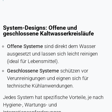
Ermöglicht Inhalte von Drittanbietern wie z. B.
Videos. Wenn aktiviert, können technische Daten
an den Anbieter übertragen werden.
System-Designs: Offene und
Vimeo
geschlossene Kaltwasserkreisläufe
Name:
vuid, player
Offene Systeme
sind direkt dem Wasser
ausgesetzt und lassen sich leicht reinigen
Anbieter:
Vimeo, Inc.
(ideal für Lebensmittel).
Zweck:
Geschlossene Systeme
schützen vor
Eingebetteter Videoinhalt
Verunreinigungen und eignen sich für
Cookie Laufzeit:
technische Kühlanwendungen.
Sitzung - 2 Jahre
Jedes System hat spezifische Vorteile, je nach
Hygiene-, Wartungs- und