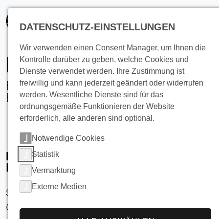
springen
DATENSCHUTZ-EINSTELLUNGEN
Wir verwenden einen Consent Manager, um Ihnen die
Eiswasser-Kühlung
Kontrolle darüber zu geben, welche Cookies und
Dienste verwendet werden. Ihre Zustimmung ist
Effiziente Temperaturkontrolle mit
freiwillig und kann jederzeit geändert oder widerrufen
werden. Wesentliche Dienste sind für das
Eiswassersystemen
ordnungsgemäße Funktionieren der Website
erforderlich, alle anderen sind optional.
Notwendige Cookies
Einleitung: Die Rolle von Eiswasser in der
Statistik
Industrie- und Gebäudekühlung
Vermarktung
Externe Medien
Sowohl in der industriellen Lebensmittel- und
Getränkeindustrie als auch in der