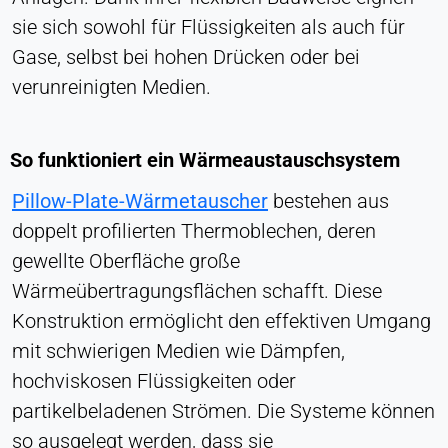
Anbieter:
sie sich sowohl für Flüssigkeiten als auch für
Heat Transfer Technology
Gase, selbst bei hohen Drücken oder bei
Zweck:
verunreinigten Medien.
Statistik
Cookie Laufzeit:
So funktioniert ein Wärmeaustauschsystem
Sitzung
Pillow-Plate-Wärmetauscher
bestehen aus
doppelt profilierten Thermoblechen, deren
VERMARKTUNG
gewellte Oberfläche große
Zur Messung der Marketingeffektivität und zur
Wärmeübertragungsflächen schafft. Diese
Identifizierung geschäftsbezogener Besucher.
Konstruktion ermöglicht den effektiven Umgang
LinkedIn
mit schwierigen Medien wie Dämpfen,
hochviskosen Flüssigkeiten oder
Name:
bcookie, li_gc, lidc
partikelbeladenen Strömen. Die Systeme können
so ausgelegt werden, dass sie
Anbieter: