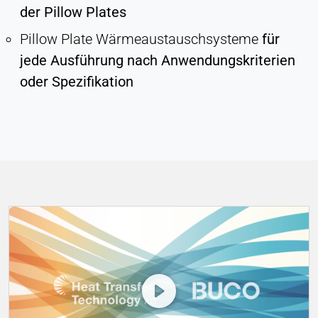
der Pillow Plates
Ermöglicht Inhalte von Drittanbietern wie z. B.
Videos. Wenn aktiviert, können technische Daten
Pillow Plate Wärmeaustauschsysteme
für
an den Anbieter übertragen werden.
jede Ausführung nach Anwendungskriterien
oder Spezifikation
Vimeo
Name:
vuid, player
Anbieter:
Vimeo, Inc.
Zweck:
Eingebetteter Videoinhalt
Cookie Laufzeit:
Sitzung - 2 Jahre