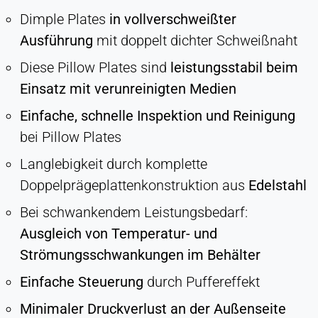
Cookie Laufzeit:
Dimple Plates
in vollverschweißter
Dauerhaft
Ausführung
mit doppelt dichter Schweißnaht
Diese Pillow Plates sind
leistungsstabil beim
Hotjar
Einsatz mit verunreinigten Medien
Name:
Einfache, schnelle Inspektion und Reinigung
hjSession#, hjSessionUser#,
_hjAbsoluteSessionInProgress
bei Pillow Plates
Anbieter:
Langlebigkeit durch komplette
Hotjar Ltd.
Doppelprägeplattenkonstruktion aus
Edelstahl
Zweck:
Bei schwankendem Leistungsbedarf:
Analyse des Nutzerverhaltens
Ausgleich von Temperatur- und
Cookie Laufzeit:
Strömungsschwankungen im Behälter
Sitzung - 1 Jahr
Einfache Steuerung
durch Puffereffekt
Minimaler Druckverlust an der Außenseite
EXTERNE MEDIEN