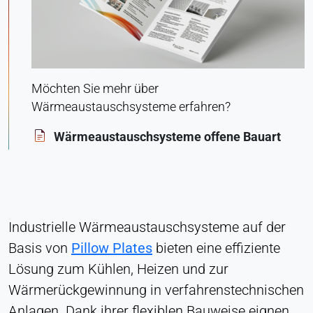
Zustimmung
Anbieter:
Heat Transfer Technology
Zweck:
Möchten Sie mehr über
Speichert Ihre Datenschutzeinstellungen
Wärmeaustauschsysteme erfahren?
Cookie Laufzeit:
Wärmeaustauschsysteme offene Bauart
1 Jahr
STATISTIK
Wird verwendet, um zu verstehen, wie die Website
Industrielle Wärmeaustauschsysteme auf der
genutzt wird, und um die Leistung und
Basis von
Pillow Plates
bieten eine effiziente
Benutzerfreundlichkeit zu verbessern. Die Daten
werden anonymisiert verarbeitet.
Lösung zum Kühlen, Heizen und zur
Wärmerückgewinnung in verfahrenstechnischen
Matomo
Anlagen. Dank ihrer flexiblen Bauweise eignen