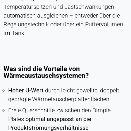
LinkedIn Gesellschaft
Temperaturspitzen und Lastschwankungen
automatisch ausgleichen – entweder über die
Zweck:
Konversions-Tracking
Regelungstechnik oder über ein Puffervolumen
im Tank.
Cookie Laufzeit:
1 Tag - 1 Jahr
Leadinfo
Was sind die Vorteile von
Name:
_li_id.#, _li_id.#.expires, _li_ses.#,
Wärmeaustauschsystemen?
_li_ses.#.expires, _li_ses.#.expires,
snowplowOutQueue_#_post2,
Hoher U-Wert
durch leicht gewellte, doppelt
snowplowOutQueue_#_post2.expires
geprägte Wärmetauscherplattenflächen
Anbieter:
Leadinfo B.V.
Freie Querschnitte zwischen den Dimple
Plates
optimal angepasst an die
Zweck:
Unternehmensidentifikation (B2B)
Produktströmungsverhältnisse