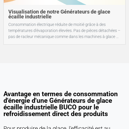
Cookie duration:
Visualisation de notre Générateurs de glace
Persistant
écaille industrielle
Consommation électrique réduite de moitié grâce à des
Hotjar
températures d'évaporation élevées. Pas de pièces détachées –
pas de racleur mécanique comme dans les machines à glace à
Name:
tambour.
hjSession#, hjSessionUser#,
_hjAbsoluteSessionInProgress
Provider:
Hotjar Ltd.
Purpose:
Analyse du comportement des utilisateurs
Avantage en termes de consommation
Cookie duration:
d'énergie d'une Générateurs de glace
Session - 1 an
écaille industrielle BUCO pour le
refroidissement direct des produits
MÉDIAS EXTERNES
Pour produire de la glace, l'efficacité est au