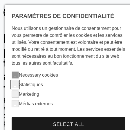
principal
PARAMÈTRES DE CONFIDENTIALITÉ
Nous utilisons un gestionnaire de consentement pour
Refroidissement de
vous permettre de contrôler les cookies et les services
utilisés. Votre consentement est volontaire et peut être
produits par
modifié ou retiré à tout moment. Les services essentiels
sont nécessaires au bon fonctionnement du site web ;
transfert de chaleur
tous les autres sont facultatifs.
avec de la glace en
Necessary cookies
flocons
Statistiques
Marketing
Refroidissement du produit, par
Médias externes
exemple, refroidissement du poisson
avec de la glace en morceaux à -0,5°C
près du point de congélation
SELECT ALL