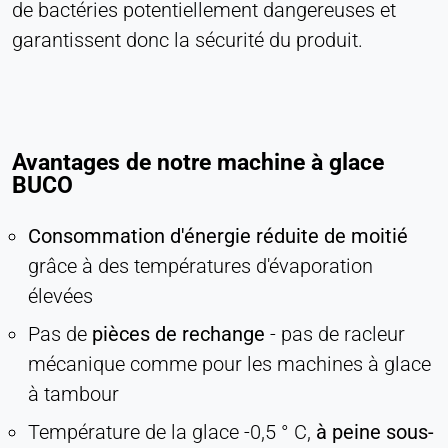
de bactéries potentiellement dangereuses et
Provider:
garantissent donc la sécurité du produit.
Heat Transfer Technology
Purpose:
Statistiques
Cookie duration:
Avantages de notre machine à glace
Session
BUCO
Consommation d'énergie réduite de moitié
MARKETING
grâce à des températures d'évaporation
Utilisées pour mesurer l'efficacité du marketing et
identifier les visiteurs liés à l'entreprise.
élevées
Pas de
pièces de rechange
- pas de racleur
LinkedIn
mécanique comme pour les machines à glace
Name:
à tambour
bcookie, li_gc, lidc
Température de la glace -0,5 ° C,
à peine sous-
Provider: