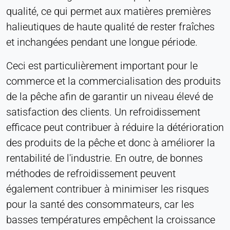
qualité, ce qui permet aux matières premières
consentement
halieutiques de haute qualité de rester fraîches
Provider:
Heat Transfer Technology
et inchangées pendant une longue période.
Purpose:
Ceci est particulièrement important pour le
Stocke vos paramètres de confidentialité
commerce et la commercialisation des produits
Cookie duration:
de la pêche afin de garantir un niveau élevé de
1 an
satisfaction des clients. Un refroidissement
efficace peut contribuer à réduire la détérioration
des produits de la pêche et donc à améliorer la
STATISTIQUES
rentabilité de l'industrie. En outre, de bonnes
Utilisées pour comprendre comment le site web
est utilisé et pour améliorer les performances et la
méthodes de refroidissement peuvent
convivialité. Les données sont traitées de manière
également contribuer à minimiser les risques
anonyme.
pour la santé des consommateurs, car les
basses températures empêchent la croissance
Matomo