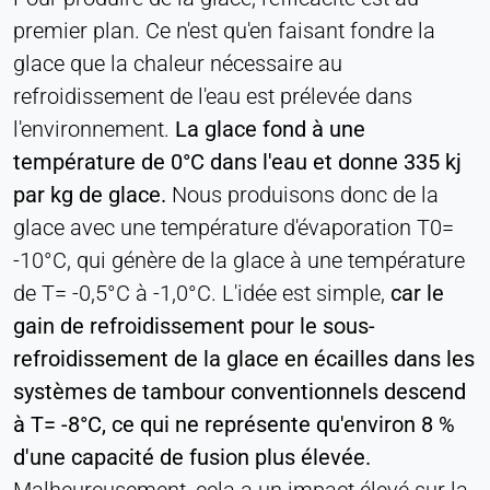
Permet d'accéder à du contenu de tiers, tel que
premier plan. Ce n'est qu'en faisant fondre la
des vidéos. Lorsqu'elles sont activées, les
glace que la chaleur nécessaire au
données techniques peuvent être transférées au
refroidissement de l'eau est prélevée dans
fournisseur.
l'environnement.
La glace fond à une
Vimeo
température de 0°C dans l'eau et donne 335 kj
par kg de glace.
Nous produisons donc de la
Name:
glace avec une température d'évaporation T0=
vuid, player
-10°C, qui génère de la glace à une température
Provider:
Vimeo, Inc.
de T= -0,5°C à -1,0°C. L'idée est simple,
car le
gain de refroidissement pour le sous-
Purpose:
Contenu vidéo intégré
refroidissement de la glace en écailles dans les
systèmes de tambour conventionnels descend
Cookie duration:
Session - 2 ans
à T= -8°C, ce qui ne représente qu'environ 8 %
d'une capacité de fusion plus élevée.