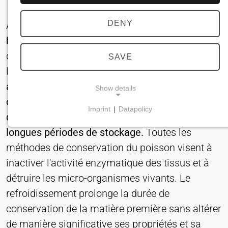
DENY
Afin de
préserver les matières premières
halieutiques de haute qualité
, il est essentiel
d'améliorer les connaissances sur l'utilisation de
SAVE
la chaîne du froid. La
chaîne du froid est
actuellement l'une des méthodes de
Show details
conservation les plus efficaces pour garantir la
Imprint
|
Datapolicy
qualité des produits hydrobiologiques sur de
NECESSARY COOKIES
longues périodes de stockage.
Toutes les
Requis pour les fonctionnalités essentielles du site
web, telles que la navigation et l'enregistrement
méthodes de conservation du poisson visent à
des préférences en matière de protection de la vie
inactiver l'activité enzymatique des tissus et à
privée. Ces cookies ne peuvent pas être
détruire les micro-organismes vivants. Le
désactivés.
refroidissement prolonge la durée de
cookie_consentement
conservation de la matière première sans altérer
de manière significative ses propriétés et sa
Name: