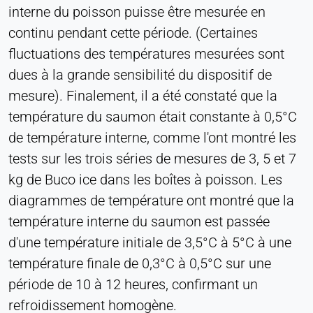
Société LinkedIn
interne du poisson puisse être mesurée en
continu pendant cette période. (Certaines
Purpose:
Suivi des conversions
fluctuations des températures mesurées sont
dues à la grande sensibilité du dispositif de
Cookie duration:
1 jour - 1 an
mesure). Finalement, il a été constaté que la
température du saumon était constante à 0,5°C
Leadinfo
de température interne, comme l'ont montré les
tests sur les trois séries de mesures de 3, 5 et 7
Name:
_li_id.#, _li_id.#.expires, _li_ses.#,
kg de Buco ice dans les boîtes à poisson. Les
_li_ses.#.expires, _li_ses.#.expires,
diagrammes de température ont montré que la
snowplowOutQueue_#_post2,
température interne du saumon est passée
snowplowOutQue_#_post2.expires
d'une température initiale de 3,5°C à 5°C à une
Provider:
Leadinfo B.V.
température finale de 0,3°C à 0,5°C sur une
période de 10 à 12 heures, confirmant un
Purpose:
Identification de l'entreprise (B2B)
refroidissement homogène.