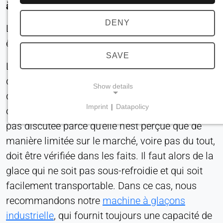
à intervalles irréguliers ?
DENY
Les processus et les qualités de glace doivent
être remis en question.
SAVE
Les évaluations subjectives, comme dans le cas
de la qualité ou de l'utilisation de la glace pilée,
Show details
doivent être discutées et prouvées
Imprint
|
Datapolicy
objectivement. Une approche qui n'est même
NECESSARY COOKIES
pas discutée parce qu'elle n'est perçue que de
Requis pour les fonctionnalités essentielles du site
manière limitée sur le marché, voire pas du tout,
web, telles que la navigation et l'enregistrement
des préférences en matière de protection de la vie
doit être vérifiée dans les faits. Il faut alors de la
privée. Ces cookies ne peuvent pas être
glace qui ne soit pas sous-refroidie et qui soit
désactivés.
facilement transportable. Dans ce cas, nous
recommandons notre
machine à glaçons
cookie_consentement
industrielle
, qui fournit toujours une capacité de
Name: