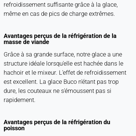
refroidissement suffisante grâce à la glace,
consentement
même en cas de pics de charge extrêmes.
Provider:
Heat Transfer Technology
Avantages perçus de la réfrigération de la
Purpose:
masse de viande
Stocke vos paramètres de confidentialité
Cookie duration:
Grâce à sa grande surface, notre glace a une
1 an
structure idéale lorsqu'elle est hachée dans le
hachoir et le mixeur. L'effet de refroidissement
est excellent. La glace Buco n'étant pas trop
STATISTIQUES
dure, les couteaux ne s'émoussent pas si
Utilisées pour comprendre comment le site web
rapidement.
est utilisé et pour améliorer les performances et la
convivialité. Les données sont traitées de manière
anonyme.
Avantages perçus de la réfrigération du
poisson
Matomo