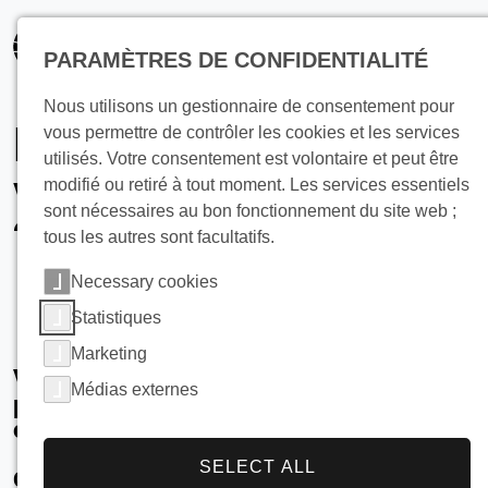
principal
PARAMÈTRES DE CONFIDENTIALITÉ
Nous utilisons un gestionnaire de consentement pour
Pour refroidir de la
vous permettre de contrôler les cookies et les services
utilisés. Votre consentement est volontaire et peut être
viande ou du poisson
modifié ou retiré à tout moment. Les services essentiels
sont nécessaires au bon fonctionnement du site web ;
?
tous les autres sont facultatifs.
Necessary cookies
Statistiques
Marketing
Vous souhaitez refroidir la viande ou le
Médias externes
poisson à un niveau proche du point de
congélation ?
SELECT ALL
Cela doit se faire le plus rapidement possible et