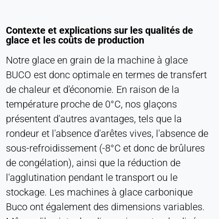
Cookie duration:
Persistant
Contexte et explications sur les qualités de
glace et les coûts de production
Hotjar
Notre glace en grain de la machine à glace
Name:
BUCO est donc optimale en termes de transfert
hjSession#, hjSessionUser#,
de chaleur et d'économie. En raison de la
_hjAbsoluteSessionInProgress
température proche de 0°C, nos glaçons
Provider:
présentent d'autres avantages, tels que la
Hotjar Ltd.
rondeur et l'absence d'arêtes vives, l'absence de
Purpose:
sous-refroidissement (-8°C et donc de brûlures
Analyse du comportement des utilisateurs
de congélation), ainsi que la réduction de
Cookie duration:
l'agglutination pendant le transport ou le
Session - 1 an
stockage. Les machines à glace carbonique
Buco ont également des dimensions variables.
MÉDIAS EXTERNES