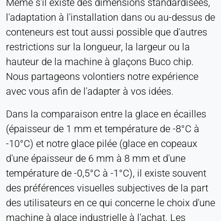
Même s'il existe des dimensions standardisées,
Permet d'accéder à du contenu de tiers, tel que
l'adaptation à l'installation dans ou au-dessus de
des vidéos. Lorsqu'elles sont activées, les
conteneurs est tout aussi possible que d'autres
données techniques peuvent être transférées au
restrictions sur la longueur, la largeur ou la
fournisseur.
hauteur de la machine à glaçons Buco chip.
Vimeo
Nous partageons volontiers notre expérience
avec vous afin de l'adapter à vos idées.
Name:
vuid, player
Dans la comparaison entre la glace en écailles
Provider:
(épaisseur de 1 mm et température de -8°C à
Vimeo, Inc.
-10°C) et notre glace pilée (glace en copeaux
Purpose:
d'une épaisseur de 6 mm à 8 mm et d'une
Contenu vidéo intégré
température de -0,5°C à -1°C), il existe souvent
Cookie duration:
des préférences visuelles subjectives de la part
Session - 2 ans
des utilisateurs en ce qui concerne le choix d'une
machine à glace industrielle à l'achat. Les