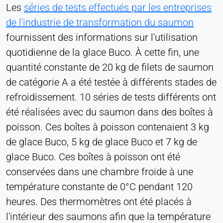
Les
séries de tests effectués par les entreprises
Provider:
Heat Transfer Technology
de l'industrie de transformation du saumon
fournissent des informations sur l'utilisation
Purpose:
Statistiques
quotidienne de la glace Buco. À cette fin, une
quantité constante de 20 kg de filets de saumon
Cookie duration:
Session
de catégorie A a été testée à différents stades de
refroidissement. 10 séries de tests différents ont
été réalisées avec du saumon dans des boîtes à
MARKETING
poisson. Ces boîtes à poisson contenaient 3 kg
Utilisées pour mesurer l'efficacité du marketing et
de glace Buco, 5 kg de glace Buco et 7 kg de
identifier les visiteurs liés à l'entreprise.
glace Buco. Ces boîtes à poisson ont été
LinkedIn
conservées dans une chambre froide à une
température constante de 0°C pendant 120
Name:
heures. Des thermomètres ont été placés à
bcookie, li_gc, lidc
l'intérieur des saumons afin que la température
Provider: