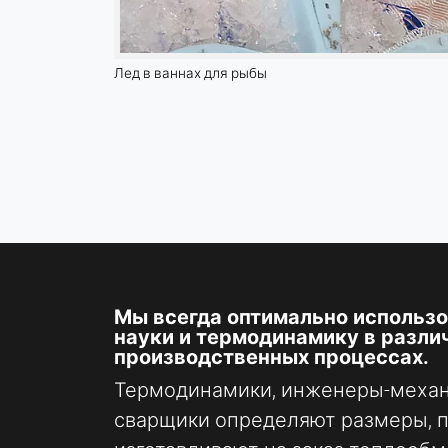
Лед в ваннах для рыбы
ВНЕШНИЕ МЕДИА
Позволяет использовать контент сторонних
разработчиков, например видео. При активации
технические данные могут передаваться
провайдеру.
Vimeo
Name:
vuid, плеер
Мы всегда оптимально использ
Provider:
науки и термодинамику в разли
Vimeo, Inc.
производственных процессах.
Purpose:
Термодинамики, инженеры-механ
Встраивание видеоконтента
сварщики определяют размеры, 
Cookie