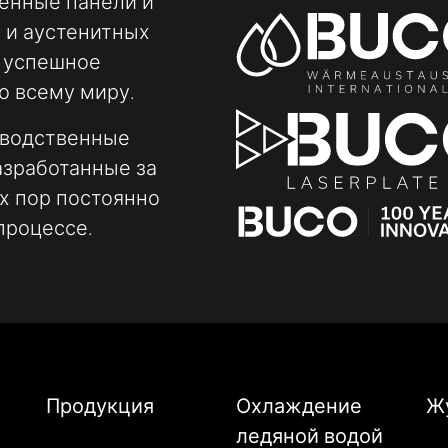
менные панели и
 и аустенитных
т успешное
о всему миру.
зводственные
азработанные за
их пор постоянно
процессе.
Продукция
Охлаждение
Ж
ледяной водой