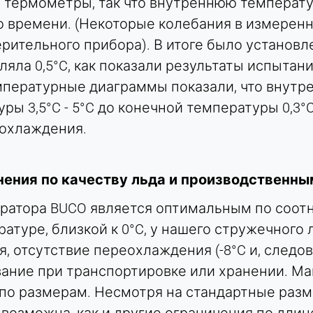
 термометры, так что внутреннюю температ
го времени. (Некоторые колебания в измерен
ительного прибора). В итоге было установл
яла 0,5°C, как показали результаты испытани
Температурные диаграммы показали, что внут
 3,5°C - 5°C до конечной температуры 0,3°C - 
 охлаждения.
ения по качеству льда и производственны
ратора BUCO является оптимальным по соот
атуре, близкой к 0°C, у нашего стружечного 
ая, отсутствие переохлаждения (-8°C и, след
вание при транспортировке или хранении. Ма
по размерам. Несмотря на стандартные разме