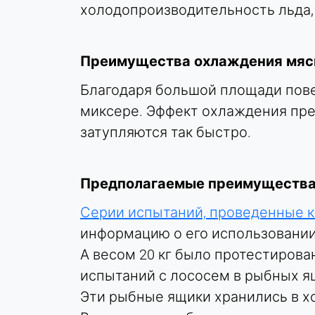
Purpose:
холодопроизводительность льда,
Сохраняет ваши настройки
конфиденциальности
Преимущества охлаждения мяс
Cookie
duration:
Благодаря большой площади пове
1 год
миксере. Эффект охлаждения пре
затупляются так быстро.
СТАТИСТИКА
Используется для понимания того, как
Предполагаемые преимущества
используется сайт, а также для повышения
производительности и удобства использования.
Серии испытаний, проведенные 
Данные обрабатываются анонимно.
информацию о его использовании
А весом 20 кг было протестирова
Matomo
испытаний с лососем в рыбных ящик
Provider:
Эти рыбные ящики хранились в хо
Heat Transfer Technology