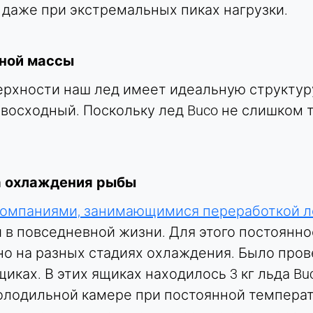
 даже при экстремальных пиках нагрузки.
ной массы
рхности наш лед имеет идеальную структуру
восходный. Поскольку лед Buco не слишком т
 охлаждения рыбы
компаниями, занимающимися переработкой л
 в повседневной жизни. Для этого постоянно
но на разных стадиях охлаждения. Было про
ах. В этих ящиках находилось 3 кг льда Buco,
лодильной камере при постоянной температу