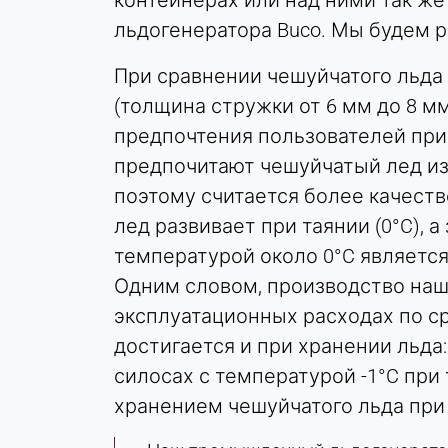
контейнерах или над ними так же
льдогенератора Buco. Мы будем р
Purpose:
Отслеживание конверсии
При сравнении чешуйчатого льда (
Cookie
(толщина стружки от 6 мм до 8 мм
duration:
1 день - 1 год
предпочтения пользователей при
предпочитают чешуйчатый лед из 
Leadinfo
поэтому считается более качест
лед развивает при таянии (0°C), а
Name:
_li_id.#, _li_id.#.expires, _li_ses.#,
температурой около 0°C являетс
_li_ses.#.expires,
Одним словом, производство наш
_li_ses.#.expires,
эксплуатационных расходах по с
snowplowOutQueue_#_post2,
snowplowOutQueue_#_post2.expires
достигается и при хранении льда
силосах с температурой -1°C при 
Provider:
Leadinfo B.V.
хранением чешуйчатого льда при 
Purpose: