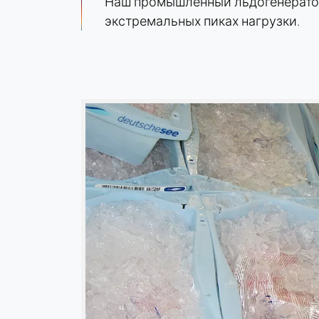
Наш промышленный льдогенератор
Идентификация компании (B2B)
экстремальных пиках нагрузки.
Cookie
duration:
Постоянный
Hotjar
Name:
hjSession#, hjSessionUser#,
_hjAbsoluteSessionInProgress
Provider:
Hotjar Ltd.
Purpose:
Анализ поведения
пользователей
Cookie
duration:
Сессия - 1 год