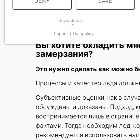
DENY
SAVE
Show details
Imprint
|
Datapolicy
NECESSARY COOKIES
Вы хотите охладить мя
Требуются для обеспечения основной
замерзания?
функциональности сайта, например, для
навигации и сохранения настроек
Это нужно сделать как можно б
конфиденциальности. Эти файлы cookie нельзя
отключить.
Процессы и качество льда должн
cookie_consent
Субъективные оценки, как в случ
обсуждены и доказаны. Подход, к
Name:
согласие
воспринимается лишь в ограниче
Provider:
фактами. Тогда необходим лед, к
Heat Transfer Technology
рекомендуется использовать на