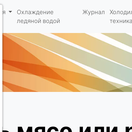
ия
Охлаждение
Журнал
Холоди
ледяной водой
техник
ь мясо или 