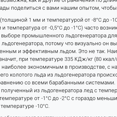
 возможна, как и другие ограничения по длин
ады поделиться с вами нашим опытом, чтобы
толщиной 1 мм и температурой от -8°C до -10
 и температура от -0,5°C до -1°C) часто воз
 выборе промышленного льдогенератора для
льдогенератора, потому что визуально он вы
венным и эффективным льдом. Это не так. Н
 значит, при температуре 335 КДж/кг (80 ккал/к
я наиболее экономичным в производстве, с 
его колотого льда из льдогенератора происх
равнению со всеми барабанными системами. 
: полученный из льдогенератора лед с темпер
температуре от -1°C до -2°C с гораздо мень
температуре -10°C.