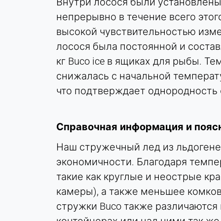
Внутри лосося были установлены
Purpose:
непрерывно в течение всего это
Статистика
высокой чувствительностью измер
Cookie
лосося была постоянной и составл
duration:
Сессия
кг Buco ice в ящиках для рыбы. 
снижалась с начальной температуры
что подтверждает однородность
МАРКЕТИНГ
Используется для оценки эффективности
маркетинга и идентификации посетителей,
Справочная информация и поясн
связанных с бизнесом.
Наш стружечный лед из льдогене
LinkedIn
экономичности. Благодаря темпер
такие как круглые и неострые кр
Name:
bcookie, li_gc, lidc
камеры), а также меньшее комко
стружки Buco также различаются 
Provider:
Корпорация LinkedIn