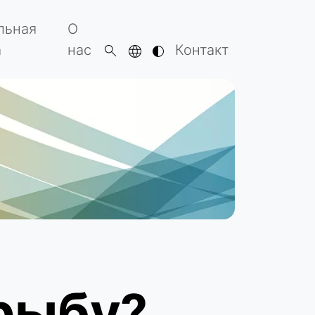
льная
О
а
нас
Контакт
рыбу?