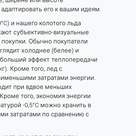
е, ширине или высоте
 адаптировать его к вашим идеям.
°C) и нашего колотого льда
никают субъективно-визуальные
 покупки. Обычно покупатели
глядит холоднее (белее) и
аибольший эффект теплопередачи
г). Кроме того, лед с
наименьшими затратами энергии.
одит при вдвое меньших
Кроме того, экономия энергии
атурой -0,5°C можно хранить в
шими затратами по сравнению с