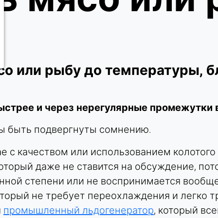
со или рыбу до температуры, б
ыстрее и через нерегулярные промежутки 
ы быть подвергнуты сомнению.
ае с качеством или использованием колотого
оторый даже не ставится на обсуждение, пот
нной степени или не воспринимается вообщ
оторый не требует переохлаждения и легко т
ш
промышленный льдогенератор
, который вс