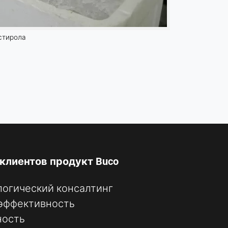
стирола
клиентов продукт Buco
логический консалтинг
эффективность
ность