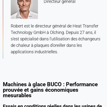
Directeur général
Provider:
Heat Transfer Technology
Purpose:
Statistiques
Robert est le directeur général de Heat Transfer
Technology GmbH à Olching. Depuis 27 ans, il
Cookie duration:
Session
s'est spécialisé dans l'utilisation des échangeurs
de chaleur à plaques d'oreiller dans les
applications industrielles.
MARKETING
Utilisées pour mesurer l'efficacité du marketing et
identifier les visiteurs liés à l'entreprise.
LinkedIn
Machines à glace BUCO : Performance
prouvée et gains économiques
Name:
mesurables
bcookie, li_gc, lidc
Provider:
Essais en conditions réelles dans les usines de