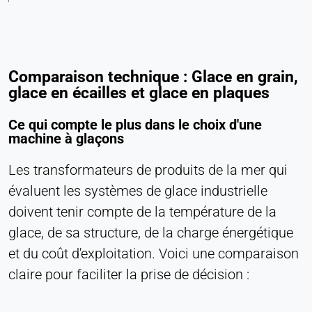
Permet d'accéder à du contenu de tiers, tel que
des vidéos. Lorsqu'elles sont activées, les
données techniques peuvent être transférées au
fournisseur.
Comparaison technique : Glace en grain,
glace en écailles et glace en plaques
Vimeo
Ce qui compte le plus dans le choix d'une
Name:
machine à glaçons
vuid, player
Les transformateurs de produits de la mer qui
Provider:
Vimeo, Inc.
évaluent les systèmes de glace industrielle
doivent tenir compte de la température de la
Purpose:
Contenu vidéo intégré
glace, de sa structure, de la charge énergétique
et du coût d'exploitation. Voici une comparaison
Cookie duration:
Session - 2 ans
claire pour faciliter la prise de décision :