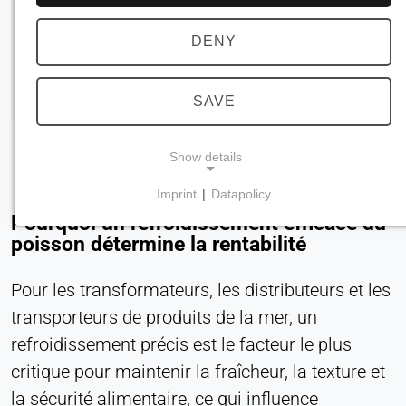
DENY
SAVE
Show details
Imprint
|
Datapolicy
NECESSARY COOKIES
Pourquoi un refroidissement efficace du
Requis pour les fonctionnalités essentielles du site
poisson détermine la rentabilité
web, telles que la navigation et l'enregistrement
des préférences en matière de protection de la vie
Pour les transformateurs, les distributeurs et les
privée. Ces cookies ne peuvent pas être
transporteurs de produits de la mer, un
désactivés.
refroidissement précis est le facteur le plus
cookie_consentement
critique pour maintenir la fraîcheur, la texture et
la sécurité alimentaire, ce qui influence
Name: