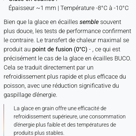
Cookie duration:
Épaisseur ~1 mm | Température -8°C à -10°C
Persistant
Bien que la glace en écailles
semble
souvent
plus douce, les tests de performance confirment
Hotjar
le contraire. Le transfert de chaleur maximal se
Name:
produit au
point de fusion (0°C)
-
, ce qui est
hjSession#, hjSessionUser#,
_hjAbsoluteSessionInProgress
précisément le cas de la glace en écailles BUCO.
Cela se traduit directement par un
Provider:
Hotjar Ltd.
refroidissement plus rapide et plus efficace du
poisson, avec une réduction significative du
Purpose:
Analyse du comportement des utilisateurs
gaspillage d'énergie.
Cookie duration:
La glace en grain offre une efficacité de
Session - 1 an
refroidissement supérieure, une consommation
d'énergie plus faible et des températures de
produits plus stables.
MÉDIAS EXTERNES