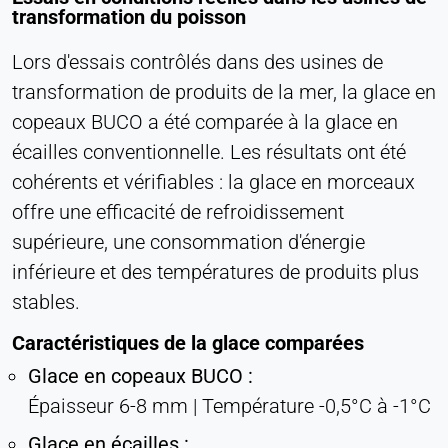
Société LinkedIn
transformation du poisson
Purpose:
Lors d'essais contrôlés dans des usines de
Suivi des conversions
transformation de produits de la mer, la glace en
Cookie duration:
copeaux BUCO a été comparée à la glace en
1 jour - 1 an
écailles conventionnelle. Les résultats ont été
cohérents et vérifiables : la glace en morceaux
Leadinfo
offre une efficacité de refroidissement
Name:
supérieure, une consommation d'énergie
_li_id.#, _li_id.#.expires, _li_ses.#,
inférieure et des températures de produits plus
_li_ses.#.expires, _li_ses.#.expires,
snowplowOutQueue_#_post2,
stables.
snowplowOutQue_#_post2.expires
Caractéristiques de la glace comparées
Provider:
Glace en copeaux BUCO :
Leadinfo B.V.
Épaisseur 6-8 mm | Température -0,5°C à -1°C
Purpose:
Identification de l'entreprise (B2B)
Glace en écailles :