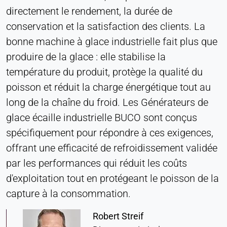
directement le rendement, la durée de
consentement
conservation et la satisfaction des clients. La
Provider:
bonne machine à glace industrielle fait plus que
Heat Transfer Technology
produire de la glace : elle stabilise la
Purpose:
Stocke vos paramètres de confidentialité
température du produit, protège la qualité du
poisson et réduit la charge énergétique tout au
Cookie duration:
1 an
long de la chaîne du froid. Les Générateurs de
glace écaille industrielle BUCO sont conçus
spécifiquement pour répondre à ces exigences,
STATISTIQUES
offrant une efficacité de refroidissement validée
Utilisées pour comprendre comment le site web
par les performances qui réduit les coûts
est utilisé et pour améliorer les performances et la
d'exploitation tout en protégeant le poisson de la
convivialité. Les données sont traitées de manière
capture à la consommation.
anonyme.
Robert Streif
Matomo