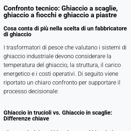
Confronto tecnico: Ghiaccio a scaglie,
come ad esempio i video. In caso di attivazione, i
ghiaccio a fiocchi e ghiaccio a piastre
dati tecnici possono essere trasferiti al fornitore.
Cosa conta di più nella scelta di un fabbricatore
Vimeo
di ghiaccio
Name:
vuid, player
I trasformatori di pesce che valutano i sistemi di
ghiaccio industriale devono considerare la
Provider:
Vimeo, Inc.
temperatura del ghiaccio, la struttura, il carico
energetico e i costi operativi. Di seguito viene
Purpose:
Contenuti video incorporati
riportato un chiaro confronto per supportare il
processo decisionale:
Cookie duration:
Sessione - 2 anni
Ghiaccio in trucioli vs. Ghiaccio in scaglie:
Differenze chiave