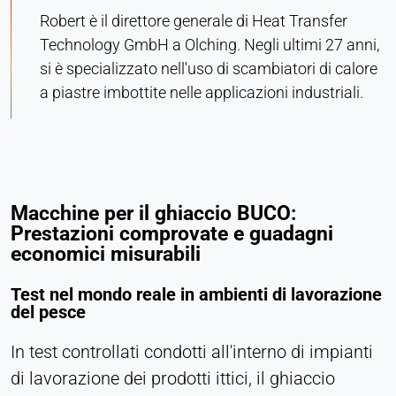
Robert è il direttore generale di Heat Transfer
Purpose:
Technology GmbH a Olching. Negli ultimi 27 anni,
Statistica
si è specializzato nell'uso di scambiatori di calore
Cookie duration:
a piastre imbottite nelle applicazioni industriali.
Sessione
MARKETING
Utilizzato per misurare l'efficacia del marketing e
Macchine per il ghiaccio BUCO:
identificare i visitatori legati all'attività
Prestazioni comprovate e guadagni
commerciale.
economici misurabili
LinkedIn
Test nel mondo reale in ambienti di lavorazione
del pesce
Name:
bcookie, li_gc, lidc
In test controllati condotti all'interno di impianti
Provider:
di lavorazione dei prodotti ittici, il ghiaccio
Società LinkedIn