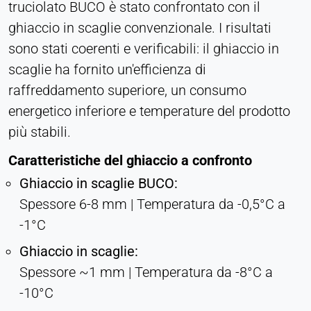
truciolato BUCO è stato confrontato con il
Purpose:
ghiaccio in scaglie convenzionale. I risultati
Monitoraggio delle conversioni
sono stati coerenti e verificabili: il ghiaccio in
Cookie duration:
scaglie ha fornito un'efficienza di
1 giorno - 1 anno
raffreddamento superiore, un consumo
energetico inferiore e temperature del prodotto
Leadinfo
più stabili.
Name:
_li_id.#, _li_id.#.expires, _li_ses.#,
Caratteristiche del ghiaccio a confronto
_li_ses.#.expires, _li_ses.#.expires,
Ghiaccio in scaglie BUCO:
snowplowOutQueue_#_post2,
snowplowOutQueue_#_post2.expires
Spessore 6-8 mm | Temperatura da -0,5°C a
-1°C
Provider:
Leadinfo B.V.
Ghiaccio in scaglie:
Purpose:
Spessore ~1 mm | Temperatura da -8°C a
Identificazione dell'azienda (B2B)
-10°C
Cookie duration: