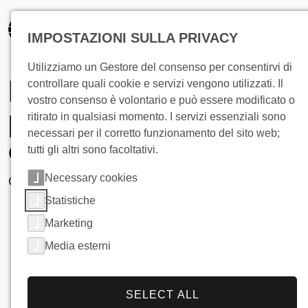
principale
IMPOSTAZIONI SULLA PRIVACY
Utilizziamo un Gestore del consenso per consentirvi di
Raffreddamento del
controllare quali cookie e servizi vengono utilizzati. Il
vostro consenso è volontario e può essere modificato o
pesce ad alta
ritirato in qualsiasi momento. I servizi essenziali sono
necessari per il corretto funzionamento del sito web;
efficienza
tutti gli altri sono facoltativi.
con i fabbricatori di ghiaccio industriali
Necessary cookies
Statistiche
Marketing
Media esterni
SELECT ALL