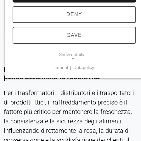
DENY
SAVE
Show details
Imprint
|
Datapolicy
Perché un raffreddamento efficiente del
NECESSARY COOKIES
pesce determina la redditività
Necessari per le funzionalità principali del sito
web, come la navigazione e il salvataggio delle
Per i trasformatori, i distributori e i trasportatori
preferenze sulla privacy. Questi cookie non
di prodotti ittici, il raffreddamento preciso è il
possono essere disattivati.
fattore più critico per mantenere la freschezza,
la consistenza e la sicurezza degli alimenti,
cookie_consenso
influenzando direttamente la resa, la durata di
Name:
conservazione e la soddisfazione dei clienti. Il
consenso