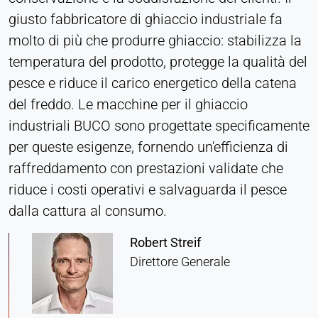
giusto fabbricatore di ghiaccio industriale fa
Provider:
molto di più che produrre ghiaccio: stabilizza la
Heat Transfer Technology
temperatura del prodotto, protegge la qualità del
Purpose:
pesce e riduce il carico energetico della catena
Memorizza le impostazioni sulla privacy
del freddo. Le macchine per il ghiaccio
Cookie duration:
1 anno
industriali BUCO sono progettate specificamente
per queste esigenze, fornendo un'efficienza di
raffreddamento con prestazioni validate che
STATISTICHE
riduce i costi operativi e salvaguarda il pesce
Utilizzate per capire come viene utilizzato il sito
dalla cattura al consumo.
web e per migliorare le prestazioni e l'usabilità. I
dati vengono elaborati in forma anonima.
Robert Streif
Direttore Generale
Matomo
Provider:
Heat Transfer Technology