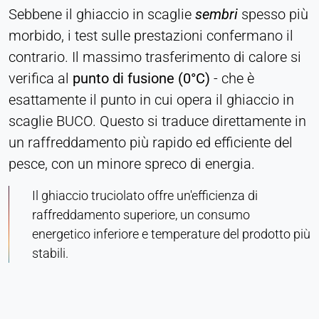
Sebbene il ghiaccio in scaglie
sembri
spesso più
Persistente
morbido, i test sulle prestazioni confermano il
contrario. Il massimo trasferimento di calore si
Hotjar
verifica al
punto di fusione (0°C)
-
che è
Name:
esattamente il punto in cui opera il ghiaccio in
hjSession#, hjSessionUser#,
_hjAbsoluteSessionInProgress
scaglie BUCO. Questo si traduce direttamente in
un raffreddamento più rapido ed efficiente del
Provider:
Hotjar Ltd.
pesce, con un minore spreco di energia.
Purpose:
Il ghiaccio truciolato offre un'efficienza di
Analisi del comportamento degli utenti
raffreddamento superiore, un consumo
Cookie duration:
energetico inferiore e temperature del prodotto più
Sessione - 1 anno
stabili.
MEDIA ESTERNI
Consente di visualizzare contenuti di terze parti,