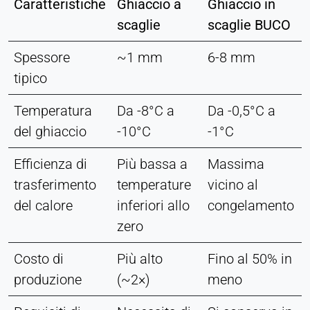
Caratteristiche
Ghiaccio a
Ghiaccio in
scaglie
scaglie BUCO
Spessore
~1 mm
6-8 mm
tipico
Temperatura
Da -8°C a
Da -0,5°C a
del ghiaccio
-10°C
-1°C
Efficienza di
Più bassa a
Massima
trasferimento
temperature
vicino al
del calore
inferiori allo
congelamento
zero
Costo di
Più alto
Fino al 50% in
produzione
(~2×)
meno