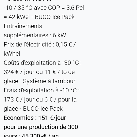
-10 / 35 °C avec COP = 3,6 Pel
Permet d'accéder à du contenu de tiers, tel que
des vidéos. Lorsqu'elles sont activées, les
= 42 kWel - BUCO Ice Pack
données techniques peuvent être transférées au
Entraînements
fournisseur.
supplémentaires : 6 kW
Prix de l'électricité : 0,15 € /
Vimeo
kWhel
Name:
Coûts d'exploitation à -30 °C :
vuid, player
324 € / jour ou 11 € / to de
Provider:
glace - Système à tambour
Vimeo, Inc.
Frais d'exploitation à -10 °C :
Purpose:
173 € / jour ou 6 € / pour la
Contenu vidéo intégré
glace - BUCO Ice Pack
Cookie duration:
Economies : 151 €/jour
Session - 2 ans
pour une production de 300
jours : 45.300,-€ / an