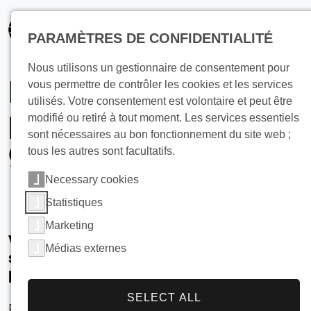
principal
PARAMÈTRES DE CONFIDENTIALITÉ
Nous utilisons un gestionnaire de consentement pour
Présenter vos
vous permettre de contrôler les cookies et les services
utilisés. Votre consentement est volontaire et peut être
produits sur de la
modifié ou retiré à tout moment. Les services essentiels
sont nécessaires au bon fonctionnement du site web ;
glace ?
tous les autres sont facultatifs.
Necessary cookies
Statistiques
Marketing
Vous souhaitez présenter vos produits
Médias externes
sur de la glace pendant une longue
période ?
SELECT ALL
Pour cela, vous avez besoin de morceaux de