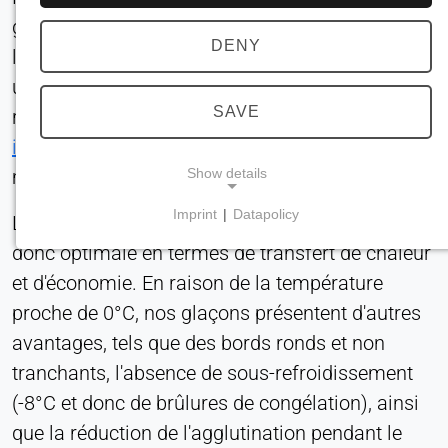
glace flexible, non sous-refroidie, qui transfèrent
DENY
la puissance de refroidissement lentement, sur
une plus longue période. Nous vous
SAVE
recommandons notre
machine à glace
industrielle
, qui produit des morceaux de glace à
Show details
moitié prix.
Imprint
|
Datapolicy
La glace de la machine à glaçons BUCO est
NECESSARY COOKIES
donc optimale en termes de transfert de chaleur
Requis pour les fonctionnalités essentielles du site
et d'économie. En raison de la température
web, telles que la navigation et l'enregistrement
des préférences en matière de protection de la vie
proche de 0°C, nos glaçons présentent d'autres
privée. Ces cookies ne peuvent pas être
avantages, tels que des bords ronds et non
désactivés.
tranchants, l'absence de sous-refroidissement
(-8°C et donc de brûlures de congélation), ainsi
cookie_consentement
que la réduction de l'agglutination pendant le
Name: