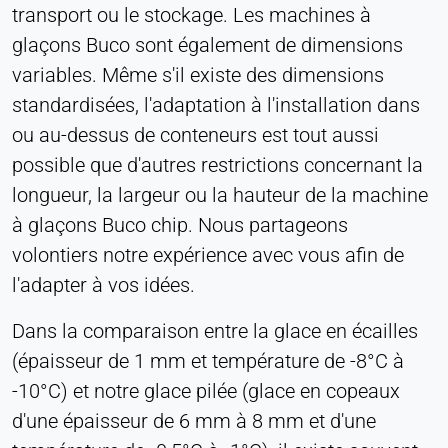
transport ou le stockage. Les machines à
consentement
glaçons Buco sont également de dimensions
Provider:
variables. Même s'il existe des dimensions
Heat Transfer Technology
standardisées, l'adaptation à l'installation dans
Purpose:
ou au-dessus de conteneurs est tout aussi
Stocke vos paramètres de confidentialité
possible que d'autres restrictions concernant la
Cookie duration:
longueur, la largeur ou la hauteur de la machine
1 an
à glaçons Buco chip. Nous partageons
volontiers notre expérience avec vous afin de
STATISTIQUES
l'adapter à vos idées.
Utilisées pour comprendre comment le site web
Dans la comparaison entre la glace en écailles
est utilisé et pour améliorer les performances et la
convivialité. Les données sont traitées de manière
(épaisseur de 1 mm et température de -8°C à
anonyme.
-10°C) et notre glace pilée (glace en copeaux
d'une épaisseur de 6 mm à 8 mm et d'une
Matomo