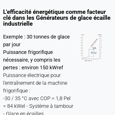
Cookie duration:
L'efficacité énergétique comme facteur
Persistant
clé dans les Générateurs de glace écaille
industrielle
Hotjar
Exemple : 30 tonnes de glace
Name:
hjSession#, hjSessionUser#,
par jour
_hjAbsoluteSessionInProgress
Puissance frigorifique
Provider:
nécessaire, y compris les
Hotjar Ltd.
pertes : environ 150 kWref
Purpose:
Puissance électrique pour
Analyse du comportement des utilisateurs
l'entraînement de la machine
Cookie duration:
frigorifique :
Session - 1 an
-30 / 35 °C avec COP = 1,8 Pel
= 84 kWel - Système à tambour
- Glace en écailles
MÉDIAS EXTERNES