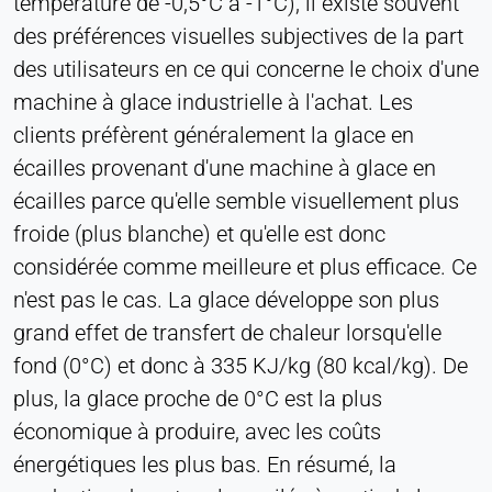
température de -0,5°C à -1°C), il existe souvent
Provider:
des préférences visuelles subjectives de la part
Heat Transfer Technology
des utilisateurs en ce qui concerne le choix d'une
Purpose:
machine à glace industrielle à l'achat. Les
Statistiques
clients préfèrent généralement la glace en
Cookie duration:
écailles provenant d'une machine à glace en
Session
écailles parce qu'elle semble visuellement plus
froide (plus blanche) et qu'elle est donc
MARKETING
considérée comme meilleure et plus efficace. Ce
Utilisées pour mesurer l'efficacité du marketing et
n'est pas le cas. La glace développe son plus
identifier les visiteurs liés à l'entreprise.
grand effet de transfert de chaleur lorsqu'elle
fond (0°C) et donc à 335 KJ/kg (80 kcal/kg). De
LinkedIn
plus, la glace proche de 0°C est la plus
Name:
économique à produire, avec les coûts
bcookie, li_gc, lidc
énergétiques les plus bas. En résumé, la
Provider: