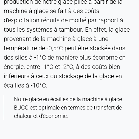
production de notre glace pilée à partir de la
Société LinkedIn
machine à glace se fait à des coûts
Purpose:
d'exploitation réduits de moitié par rapport à
Suivi des conversions
tous les systèmes à tambour. En effet, la glace
Cookie duration:
provenant de la machine à glace à une
1 jour - 1 an
température de -0,5°C peut être stockée dans
des silos à -1°C de manière plus économe en
Leadinfo
énergie, entre -1°C et -2°C, à des coûts bien
Name:
inférieurs à ceux du stockage de la glace en
_li_id.#, _li_id.#.expires, _li_ses.#,
écailles à -10°C.
_li_ses.#.expires, _li_ses.#.expires,
snowplowOutQueue_#_post2,
snowplowOutQue_#_post2.expires
Notre glace en écailles de la machine à glace
BUCO est optimale en termes de transfert de
Provider:
chaleur et d'économie.
Leadinfo B.V.
Purpose:
Identification de l'entreprise (B2B)