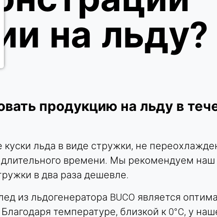
ии на льду?
вать продукцию на льду в теч
е куски льда в виде стружки, не переохлажд
е длительного времени. Мы рекомендуем на
тружки в два раза дешевле.
лед из льдогенератора BUCO является опти
Благодаря температуре, близкой к 0°C, у наш