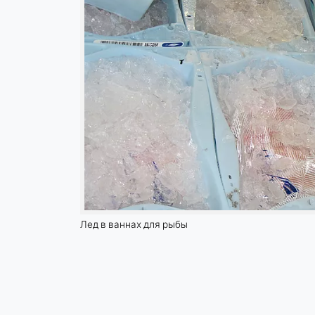
Идентификация компании (B2B)
Cookie
duration:
Постоянный
Hotjar
Name:
hjSession#, hjSessionUser#,
_hjAbsoluteSessionInProgress
Provider:
Hotjar Ltd.
Лед в ваннах для рыбы
Purpose:
Анализ поведения
пользователей
Cookie
duration:
Сессия - 1 год