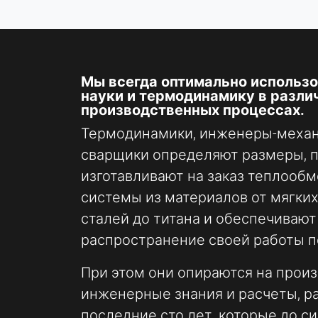
ВНЕШНИЕ МЕДИА
Позволяет использовать контент сторонних
Мы всегда оптимально использ
разработчиков, например видео. При активации
науки и термодинамику в разли
производственных процессах.
технические данные могут передаваться
провайдеру.
Термодинамики, инженеры-механ
сварщики определяют размеры, 
Vimeo
изготавливают на заказ теплооб
Name:
системы из материалов от мягких
vuid, плеер
сталей до титана и обеспечиваю
Provider:
распространение своей работы п
Vimeo, Inc.
При этом они опираются на прои
Purpose:
Встраивание видеоконтента
инженерные знания и расчеты, р
последние сто лет, которые до с
Cookie