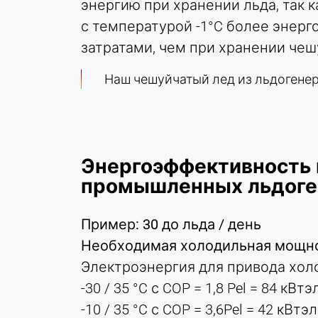
энергию при хранении льда, так к
Purpose:
с температурой -1°C более энерг
Статистика
затратами, чем при хранении чеш
Cookie
duration:
Наш чешуйчатый лед из льдогене
Сессия
МАРКЕТИНГ
Используется для оценки эффективности
Энергоэффективность 
маркетинга и идентификации посетителей,
промышленных льдоге
связанных с бизнесом.
Пример: 30 до льда / день
LinkedIn
Необходимая холодильная мощнос
Name:
Электроэнергия для привода хо
bcookie, li_gc, lidc
-30 / 35 °C с COP = 1,8 Pel = 84 к
Provider:
-10 / 35 °C с COP = 3,6Pel = 42 кВтэ
Корпорация LinkedIn