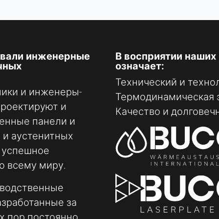
овали инженерные
В восприятии наших 
чных
означает:
Технический и техно
ики и инженеры-
Термодинамическая 
проектируют и
Качество и долговеч
менные панели и
 и аустенитных
т успешное
о всему миру.
зводственные
азработанные за
их пор постоянно