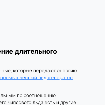
ение длительного
енные, которые передают энергию
ш
промышленный льдогенератор
,
мальным по соотношению
его чипсового льда есть и другие