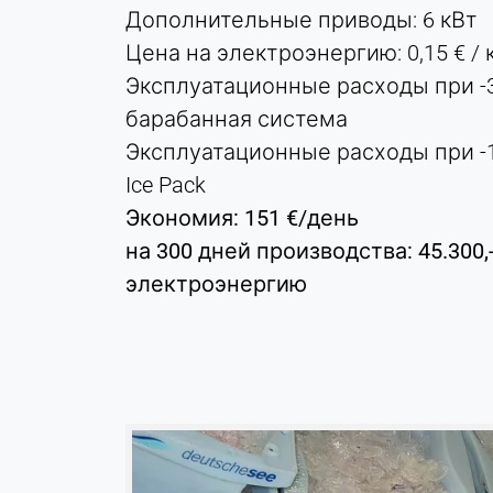
Дополнительные приводы: 6 кВт
Purpose:
Цена на электроэнергию: 0,15 € / 
Отслеживание конверсии
Эксплуатационные расходы при -30 °
Cookie
барабанная система
duration:
1 день - 1 год
Эксплуатационные расходы при -10 
Ice Pack
Leadinfo
Экономия: 151 €/день
на 300 дней производства: 45.300,
Name:
_li_id.#, _li_id.#.expires, _li_ses.#,
электроэнергию
_li_ses.#.expires,
_li_ses.#.expires,
snowplowOutQueue_#_post2,
snowplowOutQueue_#_post2.expires
Provider:
Leadinfo B.V.
Purpose: