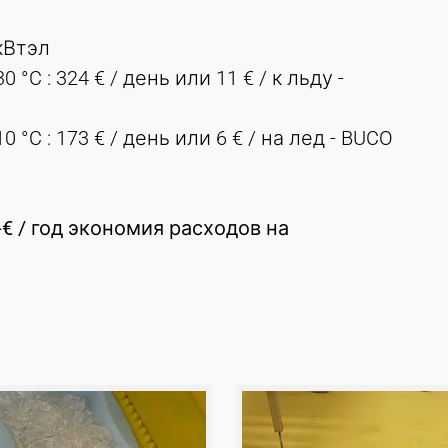
кВтэл
C : 324 € / день или 11 € / к льду -
°C : 173 € / день или 6 € / на лед - BUCO
-€ / год экономия расходов на