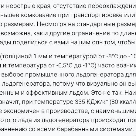
и неострые края, отсутствие переохлаждения 
еньшее комкование при транспортировке или
о размерам. Несмотря на стандартные размер
 возможна, как и другие ограничения по длин
ады поделиться с вами нашим опытом, чтобы
толщиной 1 мм и температурой от -8°C до -10
 и температура от -0,5°C до -1°C) часто воз
 выборе промышленного льдогенератора для
льдогенератора, потому что визуально он вы
венным и эффективным льдом. Это не так. Н
 значит, при температуре 335 КДж/кг (80 ккал/к
е экономичен в производстве, с наименьшим
отого льда из льдогенератора происходит п
равнению со всеми барабанными системами. 