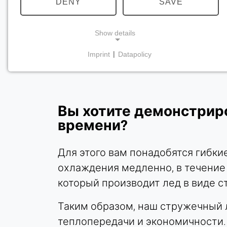
DENY
SAVE
продукц
Show details
Imprint
|
Datapolicy
NECESSARY COOKIES
Требуются для обеспечения основной
функциональности сайта, например, для
навигации и сохранения настроек
Вы хотите демонстриро
конфиденциальности. Эти файлы cookie нельзя
времени?
отключить.
Для этого вам понадобятся гибки
cookie_consent
охлаждения медленно, в течени
Name:
который производит лед в виде с
согласие
Provider:
Таким образом, наш стружечный 
Heat Transfer Technology
теплопередачи и экономичности. 