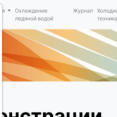
ия
Охлаждение
Журнал
Холоди
ледяной водой
техник
онстрации