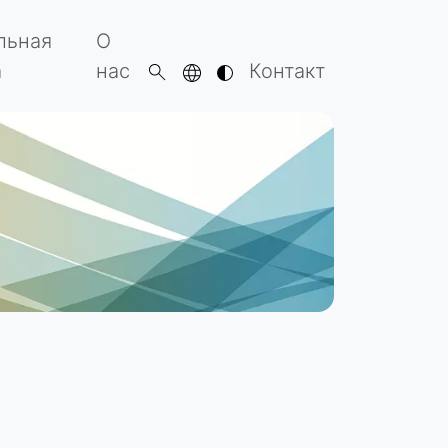
льная
О
а
нас
Контакт