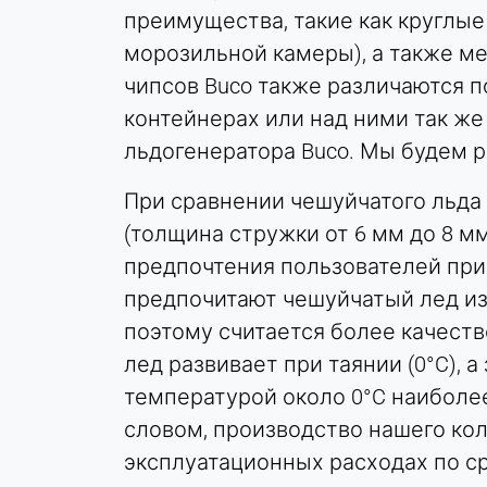
Purpose:
преимущества, такие как круглые 
Сохраняет ваши настройки
морозильной камеры), а также м
конфиденциальности
чипсов Buco также различаются п
Cookie
контейнерах или над ними так же
duration:
1 год
льдогенератора Buco. Мы будем р
При сравнении чешуйчатого льда (
(толщина стружки от 6 мм до 8 мм
СТАТИСТИКА
Используется для понимания того, как
предпочтения пользователей при
используется сайт, а также для повышения
предпочитают чешуйчатый лед из 
производительности и удобства использования.
поэтому считается более качест
Данные обрабатываются анонимно.
лед развивает при таянии (0°C), а
Matomo
температурой около 0°C наиболе
словом, производство нашего кол
Provider:
эксплуатационных расходах по с
Heat Transfer Technology