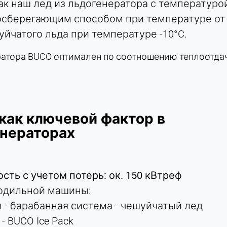
ак наш лед из льдогенератора с температурой
осберегающим способом при температуре от -
уйчатого льда при температуре -10°C.
ратора BUCO оптимален по соотношению теплоотдач
как ключевой фактор в
нераторах
ть с учетом потерь: ок. 150 кВтреф
лодильной машины:
Втэл - барабанная система - чешуйчатый лед
л - BUCO Ice Pack