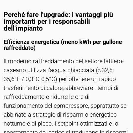
Purpose:
Perché fare l'upgrade: i vantaggi più
Statistica
importanti per i responsabili
Cookie duration:
dell'impianto
Sessione
Efficienza energetica (meno kWh per gallone
raffreddato)
MARKETING
Il moderno raffreddamento del settore lattiero-
Utilizzato per misurare l'efficacia del marketing e
caseario utilizza l'acqua ghiacciata (≈32,5-
identificare i visitatori legati all'attività
35,6°F / 0,3°C-0,5°C) per ottenere un rapido
commerciale.
trasferimento di calore, abbreviare i tempi di
LinkedIn
raffreddamento e ridurre le ore di
funzionamento del compressore, soprattutto se
Name:
bcookie, li_gc, lidc
abbinato a strategie di risparmio energetico
notturno e di picco. I setpoint ottimizzati e lo
Provider:
Società LinkedIn
spostamento del carico si traducono in risparmi