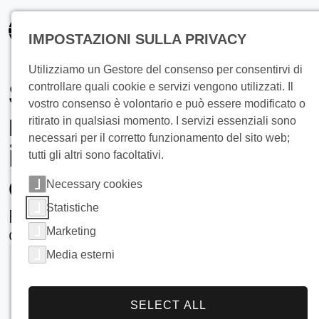
principale
IMPOSTAZIONI SULLA PRIVACY
Utilizziamo un Gestore del consenso per consentirvi di
Soluzioni di
controllare quali cookie e servizi vengono utilizzati. Il
vostro consenso è volontario e può essere modificato o
raffreddamento per
ritirato in qualsiasi momento. I servizi essenziali sono
necessari per il corretto funzionamento del sito web;
impianti lattiero-
tutti gli altri sono facoltativi.
caseari
Necessary cookies
Statistiche
Refrigeratori Falling Film e stoccaggio
del ghiaccio di BUCO
Marketing
Media esterni
SELECT ALL