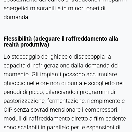
energetici misurabili e in minori oneri di
Purpose:
Monitoraggio delle conversioni
domanda.
Cookie duration:
1 giorno - 1 anno
Flessibilità (adeguare il raffreddamento alla
realtà produttiva)
Leadinfo
Lo stoccaggio del ghiaccio disaccoppia la
Name:
capacità di refrigerazione dalla domanda del
_li_id.#, _li_id.#.expires, _li_ses.#,
_li_ses.#.expires, _li_ses.#.expires,
momento. Gli impianti possono accumulare
snowplowOutQueue_#_post2,
ghiaccio nelle ore non di punta e scioglierlo nei
snowplowOutQueue_#_post2.expires
periodi di picco, bilanciando i programmi di
Provider:
pastorizzazione, fermentazione, riempimento e
Leadinfo B.V.
CIP senza sovradimensionare i compressori. I
Purpose:
moduli di raffreddamento diretto a film cadente
Identificazione dell'azienda (B2B)
sono scalabili in parallelo per le espansioni di
Cookie duration: