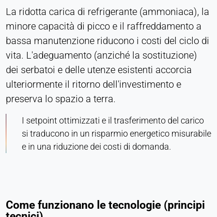
La ridotta carica di refrigerante (ammoniaca), la
come ad esempio i video. In caso di attivazione, i
dati tecnici possono essere trasferiti al fornitore.
minore capacità di picco e il raffreddamento a
bassa manutenzione riducono i costi del ciclo di
Vimeo
vita. L'adeguamento (anziché la sostituzione)
Name:
dei serbatoi e delle utenze esistenti accorcia
vuid, player
ulteriormente il ritorno dell'investimento e
Provider:
preserva lo spazio a terra.
Vimeo, Inc.
I setpoint ottimizzati e il trasferimento del carico
Purpose:
si traducono in un risparmio energetico misurabile
Contenuti video incorporati
e in una riduzione dei costi di domanda.
Cookie duration:
Sessione - 2 anni
Come funzionano le tecnologie (principi
tecnici)