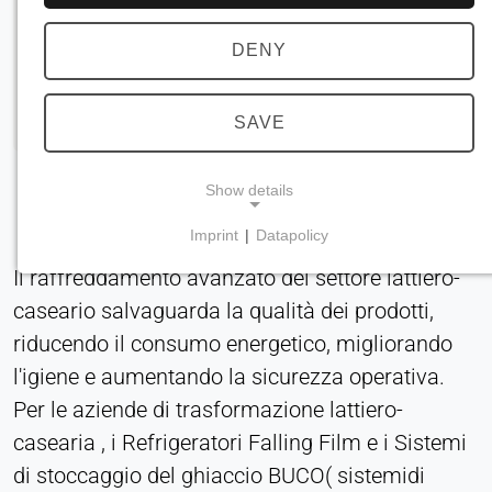
DENY
SAVE
Show details
Imprint
|
Datapolicy
NECESSARY COOKIES
Il raffreddamento avanzato del settore lattiero-
Necessari per le funzionalità principali del sito
caseario salvaguarda la qualità dei prodotti,
web, come la navigazione e il salvataggio delle
riducendo il consumo energetico, migliorando
preferenze sulla privacy. Questi cookie non
possono essere disattivati.
l'igiene e aumentando la sicurezza operativa.
Per le aziende di trasformazione lattiero-
cookie_consenso
casearia , i Refrigeratori Falling Film e i Sistemi
Name:
di stoccaggio del ghiaccio BUCO( sistemidi
consenso