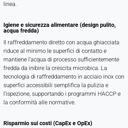
linea.
Persistente
Hotjar
Igiene e sicurezza alimentare (design pulito,
acqua fredda)
Name:
hjSession#, hjSessionUser#,
Il raffreddamento diretto con acqua ghiacciata
_hjAbsoluteSessionInProgress
riduce al minimo le superfici di contatto e
Provider:
mantiene l'acqua di processo sufficientemente
Hotjar Ltd.
fredda da inibire la crescita microbica. La
Purpose:
tecnologia di raffreddamento in acciaio inox con
Analisi del comportamento degli utenti
superfici accessibili semplifica la pulizia e
Cookie duration:
l'ispezione, supportando i programmi HACCP e
Sessione - 1 anno
la conformità alle normative.
MEDIA ESTERNI
Risparmio sui costi (CapEx e OpEx)
Consente di visualizzare contenuti di terze parti,