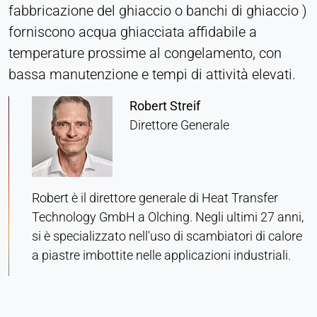
fabbricazione del ghiaccio o banchi di ghiaccio )
Provider:
forniscono acqua ghiacciata affidabile a
Heat Transfer Technology
temperature prossime al congelamento, con
Purpose:
bassa manutenzione e tempi di attività elevati.
Memorizza le impostazioni sulla privacy
Robert Streif
Cookie duration:
1 anno
Direttore Generale
STATISTICHE
Robert è il direttore generale di Heat Transfer
Utilizzate per capire come viene utilizzato il sito
Technology GmbH a Olching. Negli ultimi 27 anni,
web e per migliorare le prestazioni e l'usabilità. I
dati vengono elaborati in forma anonima.
si è specializzato nell'uso di scambiatori di calore
a piastre imbottite nelle applicazioni industriali.
Matomo
Provider:
Heat Transfer Technology