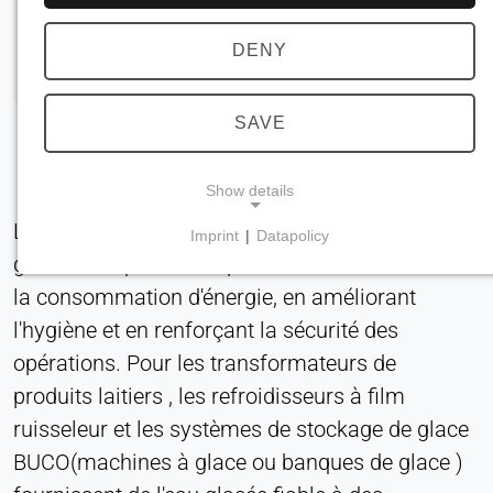
DENY
SAVE
Show details
Le refroidissement avancé des produits laitiers
Imprint
|
Datapolicy
NECESSARY COOKIES
garantit la qualité des produits tout en réduisant
Requis pour les fonctionnalités essentielles du site
la consommation d'énergie, en améliorant
web, telles que la navigation et l'enregistrement
l'hygiène et en renforçant la sécurité des
des préférences en matière de protection de la vie
opérations. Pour les transformateurs de
privée. Ces cookies ne peuvent pas être
produits laitiers , les refroidisseurs à film
désactivés.
ruisseleur et les systèmes de stockage de glace
cookie_consentement
BUCO(machines à glace ou banques de glace )
Name: