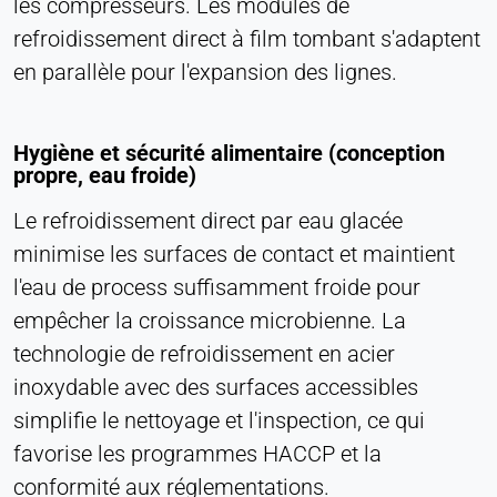
les compresseurs. Les modules de
Cookie duration:
refroidissement direct à film tombant s'adaptent
Persistant
en parallèle pour l'expansion des lignes.
Hotjar
Hygiène et sécurité alimentaire (conception
Name:
propre, eau froide)
hjSession#, hjSessionUser#,
_hjAbsoluteSessionInProgress
Le refroidissement direct par eau glacée
Provider:
minimise les surfaces de contact et maintient
Hotjar Ltd.
l'eau de process suffisamment froide pour
Purpose:
empêcher la croissance microbienne. La
Analyse du comportement des utilisateurs
technologie de refroidissement en acier
Cookie duration:
inoxydable avec des surfaces accessibles
Session - 1 an
simplifie le nettoyage et l'inspection, ce qui
favorise les programmes HACCP et la
conformité aux réglementations.
MÉDIAS EXTERNES