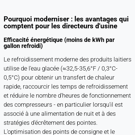
Provider:
Heat Transfer Technology
Pourquoi moderniser : les avantages qui
Purpose:
comptent pour les directeurs d'usine
Statistiques
Efficacité énergétique (moins de kWh par
Cookie duration:
gallon refroidi)
Session
Le refroidissement moderne des produits laitiers
utilise de l'eau glacée (≈32,5-35,6°F / 0,3°C-
MARKETING
0,5°C) pour obtenir un transfert de chaleur
Utilisées pour mesurer l'efficacité du marketing et
rapide, raccourcir les temps de refroidissement
identifier les visiteurs liés à l'entreprise.
et réduire le nombre d'heures de fonctionnement
LinkedIn
des compresseurs - en particulier lorsqu'il est
associé à une alimentation de nuit et à des
Name:
bcookie, li_gc, lidc
stratégies d'écrêtement des pointes.
L'optimisation des points de consigne et le
Provider: