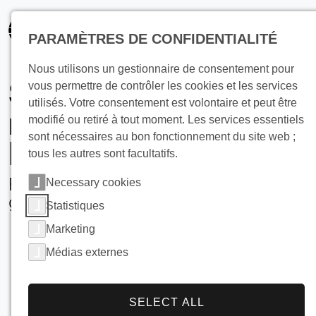
principal
PARAMÈTRES DE CONFIDENTIALITÉ
Nous utilisons un gestionnaire de consentement pour
Solutions de
vous permettre de contrôler les cookies et les services
utilisés. Votre consentement est volontaire et peut être
refroidissement pour
modifié ou retiré à tout moment. Les services essentiels
sont nécessaires au bon fonctionnement du site web ;
les laiteries
tous les autres sont facultatifs.
Falling Film ruisseleurs et stockage de
Necessary cookies
glace BUCO
Statistiques
Marketing
Médias externes
SELECT ALL