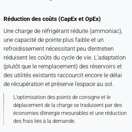
Permet d'accéder à du contenu de tiers, tel que
des vidéos. Lorsqu'elles sont activées, les
Réduction des coûts (CapEx et OpEx)
données techniques peuvent être transférées au
fournisseur.
Une charge de réfrigérant réduite (ammoniac),
une capacité de pointe plus faible et un
Vimeo
refroidissement nécessitant peu d'entretien
Name:
réduisent les coûts du cycle de vie. L'adaptation
vuid, player
(plutôt que le remplacement) des réservoirs et
Provider:
des utilités existants raccourcit encore le délai
Vimeo, Inc.
de récupération et préserve l'espace au sol.
Purpose:
Contenu vidéo intégré
L'optimisation des points de consigne et le
déplacement de la charge se traduisent par des
Cookie duration:
économies d'énergie mesurables et une réduction
Session - 2 ans
des frais liés à la demande.