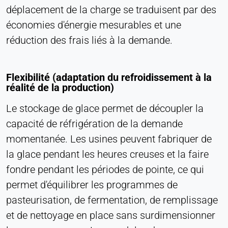
Société LinkedIn
déplacement de la charge se traduisent par des
économies d'énergie mesurables et une
Purpose:
Suivi des conversions
réduction des frais liés à la demande.
Cookie duration:
1 jour - 1 an
Flexibilité (adaptation du refroidissement à la
réalité de la production)
Leadinfo
Le stockage de glace permet de découpler la
Name:
capacité de réfrigération de la demande
_li_id.#, _li_id.#.expires, _li_ses.#,
momentanée. Les usines peuvent fabriquer de
_li_ses.#.expires, _li_ses.#.expires,
snowplowOutQueue_#_post2,
la glace pendant les heures creuses et la faire
snowplowOutQue_#_post2.expires
fondre pendant les périodes de pointe, ce qui
Provider:
permet d'équilibrer les programmes de
Leadinfo B.V.
pasteurisation, de fermentation, de remplissage
Purpose:
et de nettoyage en place sans surdimensionner
Identification de l'entreprise (B2B)