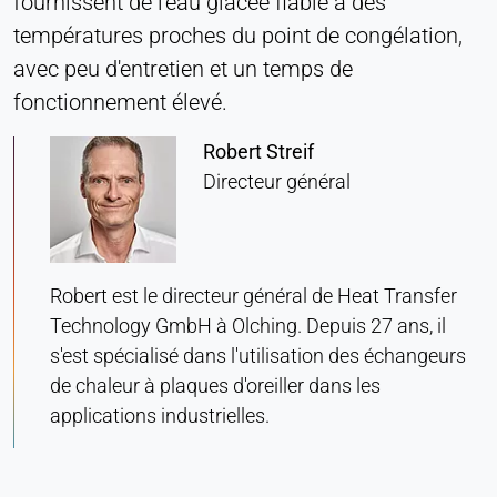
fournissent de l'eau glacée fiable à des
consentement
températures proches du point de congélation,
Provider:
avec peu d'entretien et un temps de
Heat Transfer Technology
fonctionnement élevé.
Purpose:
Robert Streif
Stocke vos paramètres de confidentialité
Directeur général
Cookie duration:
1 an
Robert est le directeur général de Heat Transfer
STATISTIQUES
Technology GmbH à Olching. Depuis 27 ans, il
Utilisées pour comprendre comment le site web
s'est spécialisé dans l'utilisation des échangeurs
est utilisé et pour améliorer les performances et la
de chaleur à plaques d'oreiller dans les
convivialité. Les données sont traitées de manière
applications industrielles.
anonyme.
Matomo