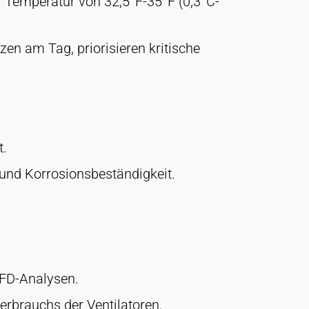
 Temperatur von 32,5°F-35°F (0,3°C-
en am Tag, priorisieren kritische
t.
und Korrosionsbeständigkeit.
FD-Analysen.
erbrauchs der Ventilatoren.