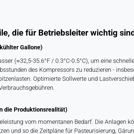
, die für Betriebsleiter wichtig sin
kühlter Gallone)
sser (≈32,5-35.6°F / 0.3°C-0.5°C), um eine schnell
iebsstunden des Kompressors zu reduzieren - insbe
pitzenlasten. Optimierte Sollwerte und Lastversch
 Verbrauchsgebühren.
n die Produktionsrealität)
lteleistung vom momentanen Bedarf. Die Anlagen kö
zen und so die Zeitpläne für Pasteurisierung, Gäru