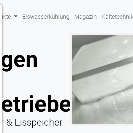
dukte
Eiswasserkühlung
Magazin
Kältetechni
ngen
etriebe
er & Eisspeicher