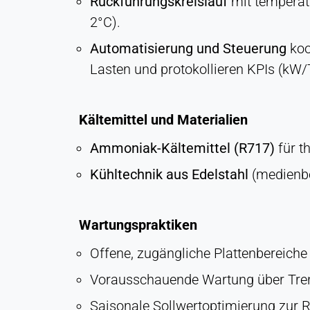
Rückführungskreislauf
mit temperatu
EXTERNE MEDIEN
2°C).
Ermöglicht Inhalte von Drittanbietern wie z. B.
Videos. Wenn aktiviert, können technische Daten
Automatisierung und Steuerung
koo
an den Anbieter übertragen werden.
Lasten und protokollieren KPIs (kW/
Vimeo
Kältemittel und Materialien
Name:
vuid, player
Ammoniak-Kältemittel (R717)
für t
Anbieter:
Kühltechnik aus Edelstahl
(medienbe
Vimeo, Inc.
Zweck:
Eingebetteter Videoinhalt
Wartungspraktiken
Cookie
Offene, zugängliche Plattenbereiche 
Laufzeit:
Sitzung - 2 Jahre
Vorausschauende Wartung über Tre
Saisonale Sollwertoptimierung zur R