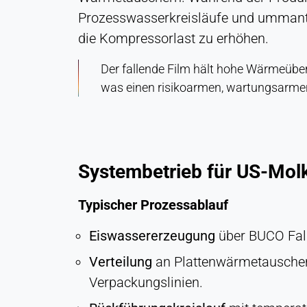
Laufzeit:
Prozesswasserkreisläufe und ummantel
Dauerhaft
die Kompressorlast zu erhöhen.
Hotjar
Der fallende Film hält hohe Wärmeüber
was einen risikoarmen, wartungsarmen 
Name:
hjSession#, hjSessionUser#,
_hjAbsoluteSessionInProgress
Anbieter:
Hotjar Ltd.
Systembetrieb für US-Mo
Zweck:
Typischer Prozessablauf
Analyse des Nutzerverhaltens
Cookie
Eiswassererzeugung
über BUCO Fall
Laufzeit:
Sitzung - 1 Jahr
Verteilung
an Plattenwärmetauscher
Verpackungslinien.