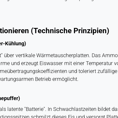
tionieren (Technische Prinzipien)
ser-Kühlung)
lt" über vertikale Wärmetauscherplatten. Das Ammo
rme und erzeugt Eiswasser mit einer Temperatur von
rmeübertragungskoeffizienten und toleriert zufälli
wartungsarmen Betrieb ermöglicht.
mepuffer)
 als latente "Batterie". In Schwachlastzeiten bilde
ionsspitzen schmilzt dieses Eis und versorgt Plat