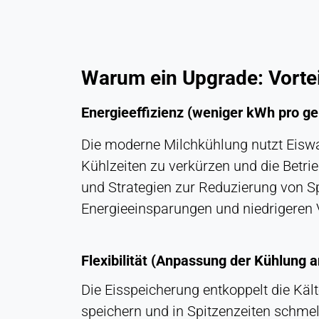
Speichert Ihre
Datenschutzeinstellungen
Cookie
Laufzeit:
Warum ein Upgrade: Vorteile
1 Jahr
Energieeffizienz (weniger kWh pro ge
STATISTIK
Die moderne Milchkühlung nutzt Eiswa
Wird verwendet, um zu verstehen, wie die Website
Kühlzeiten zu verkürzen und die Betr
genutzt wird, und um die Leistung und
und Strategien zur Reduzierung von S
Benutzerfreundlichkeit zu verbessern. Die Daten
werden anonymisiert verarbeitet.
Energieeinsparungen und niedrigeren
Matomo
Flexibilität (Anpassung der Kühlung a
Anbieter:
Heat Transfer Technology
Die Eisspeicherung entkoppelt die Kä
speichern und in Spitzenzeiten schmel
Zweck: