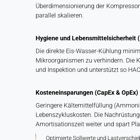
Statistik
Überdimensionierung der Kompressore
parallel skalieren.
Cookie
Laufzeit:
Sitzung
Hygiene und Lebensmittelsicherheit 
Die direkte Eis-Wasser-Kühlung minim
VERMARKTUNG
Mikroorganismen zu verhindern. Die K
Zur Messung der Marketingeffektivität und zur
und Inspektion und unterstützt so HA
Identifizierung geschäftsbezogener Besucher.
LinkedIn
Kosteneinsparungen (CapEx & OpEx)
Name:
bcookie, li_gc, lidc
Geringere Kältemittelfüllung (Ammoni
Lebenszykluskosten. Die Nachrüstung 
Anbieter:
LinkedIn Gesellschaft
Amortisationszeit weiter und spart Pla
Zweck:
Optimierte Sollwerte und Lastverschi