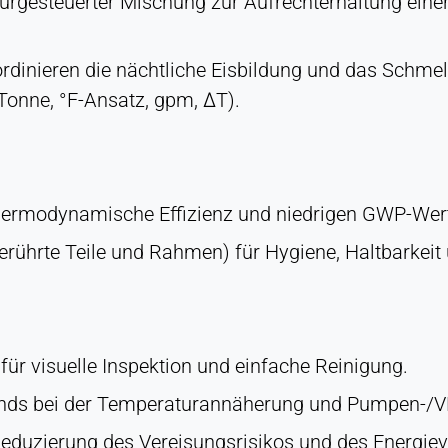
rgesteuerter Mischung zur Aufrechterhaltung einer
rdinieren die nächtliche Eisbildung und das Schmelz
Tonne, °F-Ansatz, gpm, ΔT).
hermodynamische Effizienz und niedrigen GWP-Wer
rührte Teile und Rahmen) für Hygiene, Haltbarkeit 
für visuelle Inspektion und einfache Reinigung.
nds bei der Temperaturannäherung und Pumpen-/V
eduzierung des Vereisungsrisikos und des Energiev