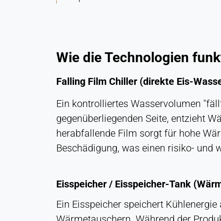
Konversions-Tracking
Cookie
Laufzeit:
1 Tag - 1 Jahr
Wie die Technologien funk
Leadinfo
Falling Film Chiller (direkte Eis-Was
Name:
_li_id.#, _li_id.#.expires, _li_ses.#,
Ein kontrolliertes Wasservolumen "fäl
_li_ses.#.expires,
gegenüberliegenden Seite, entzieht Wä
_li_ses.#.expires,
snowplowOutQueue_#_post2,
herabfallende Film sorgt für hohe Wä
snowplowOutQueue_#_post2.expires
Beschädigung, was einen risiko- und 
Anbieter:
Leadinfo B.V.
Eisspeicher / Eisspeicher-Tank (Wär
Zweck:
Unternehmensidentifikation (B2B)
Ein Eisspeicher speichert Kühlenergie
Wärmetauschern. Während der Produkt
Cookie