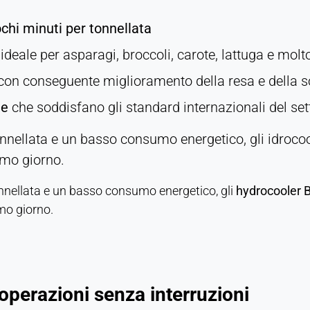
chi minuti per tonnellata
, ideale per asparagi, broccoli, carote, lattuga e molt
 con conseguente miglioramento della resa e della so
he
che soddisfano gli standard internazionali del set
nellata e un basso consumo energetico, gli idroco
imo giorno.
nellata e un basso consumo energetico, gli
hydrocooler
imo giorno.
 operazioni senza interruzioni