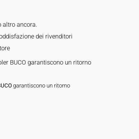
o altro ancora.
ddisfazione dei rivenditori
tore
oler BUCO garantiscono un ritorno
 BUCO
garantiscono un ritorno