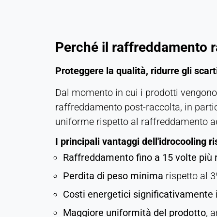
privacy
Cookie
duration:
1 anno
Perché il raffreddamento ra
Proteggere la qualità, ridurre gli scar
STATISTICHE
Dal momento in cui i prodotti vengono r
Utilizzate per capire come viene utilizzato il sito
web e per migliorare le prestazioni e l'usabilità. I
raffreddamento post-raccolta, in part
dati vengono elaborati in forma anonima.
uniforme rispetto al raffreddamento ad
I principali vantaggi dell'idrocooling 
Matomo
Raffreddamento fino a 15 volte più 
Provider:
Heat Transfer Technology
Perdita di peso minima
rispetto al 3
Purpose:
Costi energetici significativamente i
Statistica
Maggiore uniformità del prodotto
, 
Cookie