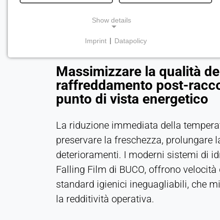
Show details
Imprint
|
Datapolicy
NECESSARY COOKIES
Necessari per le funzionalità principali del sito
Massimizzare la qualità de
web, come la navigazione e il salvataggio delle
raffreddamento post-raccol
preferenze sulla privacy. Questi cookie non
punto di vista energetico
possono essere disattivati.
cookie_consenso
La riduzione immediata della temperatu
preservare la freschezza, prolungare l
Name:
consenso
deterioramenti. I moderni sistemi di idr
Falling Film di BUCO, offrono velocità
Provider:
Heat Transfer Technology
standard igienici ineguagliabili, che m
la redditività operativa.
Purpose:
Memorizza le impostazioni sulla