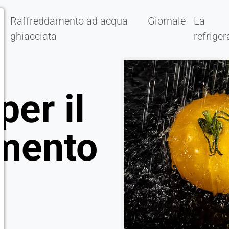
Raffreddamento ad acqua
Giornale
La
ghiacciata
refrige
per il
amento