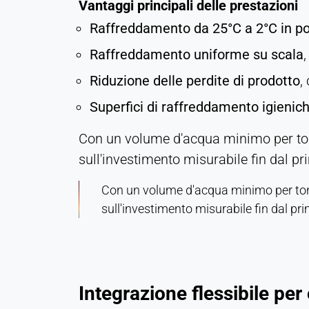
Vantaggi principali delle prestazioni
Cookie
Raffreddamento da 25°C a 2°C in po
duration:
1 giorno - 1 anno
Raffreddamento uniforme su scala
Riduzione delle perdite di prodotto
,
Leadinfo
Superfici di raffreddamento igienic
Name:
_li_id.#, _li_id.#.expires, _li_ses.#,
Con un volume d'acqua minimo per ton
_li_ses.#.expires,
_li_ses.#.expires,
sull'investimento misurabile fin dal pr
snowplowOutQueue_#_post2,
snowplowOutQueue_#_post2.expires
Con un volume d'acqua minimo per ton
sull'investimento misurabile fin dal pr
Provider:
Leadinfo B.V.
Purpose:
Identificazione dell'azienda (B2B)
Integrazione flessibile per
Cookie
duration: