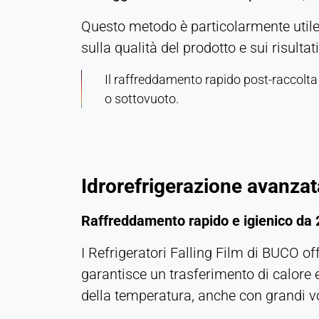
duration:
Questo metodo è particolarmente utile 
Sessione
sulla qualità del prodotto e sui risulta
Il raffreddamento rapido post-raccolta
MARKETING
o sottovuoto.
Utilizzato per misurare l'efficacia del marketing e
identificare i visitatori legati all'attività
commerciale.
LinkedIn
Idrorefrigerazione avanzata
Name:
Raffreddamento rapido e igienico da 
bcookie, li_gc, lidc
Provider:
I Refrigeratori Falling Film di BUCO of
Società LinkedIn
garantisce un trasferimento di calore 
Purpose:
della temperatura, anche con grandi v
Monitoraggio delle conversioni