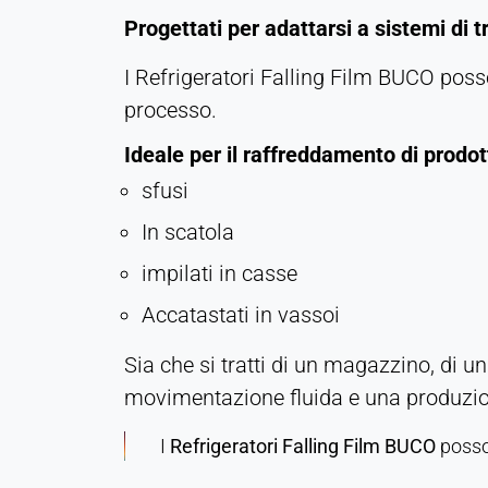
Persistente
Progettati per adattarsi a sistemi di t
I Refrigeratori Falling Film BUCO posso
Hotjar
processo.
Name:
hjSession#, hjSessionUser#,
Ideale per il raffreddamento di prodot
_hjAbsoluteSessionInProgress
sfusi
Provider:
In scatola
Hotjar Ltd.
impilati in casse
Purpose:
Analisi del comportamento degli
Accatastati in vassoi
utenti
Cookie
Sia che si tratti di un magazzino, di un
duration:
movimentazione fluida e una produzione
Sessione - 1 anno
I
Refrigeratori Falling Film BUCO
posson