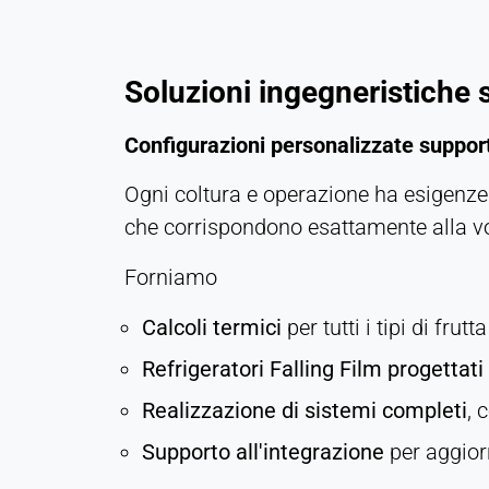
MEDIA ESTERNI
Consente di visualizzare contenuti di terze parti,
come ad esempio i video. In caso di attivazione, i
Soluzioni ingegneristiche 
dati tecnici possono essere trasferiti al fornitore.
Configurazioni personalizzate support
Vimeo
Name:
Ogni coltura e operazione ha esigenze 
vuid, player
che corrispondono esattamente alla vost
Provider:
Forniamo
Vimeo, Inc.
Purpose:
Calcoli termici
per tutti i tipi di frut
Contenuti video incorporati
Refrigeratori Falling Film progettat
Cookie
duration:
Realizzazione di sistemi completi
, 
Sessione - 2 anni
Supporto all'integrazione
per aggior