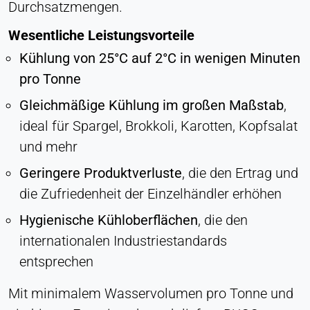
Durchsatzmengen.
Ermöglicht Inhalte von Drittanbietern wie z. B.
Videos. Wenn aktiviert, können technische Daten
Wesentliche Leistungsvorteile
an den Anbieter übertragen werden.
Kühlung von 25°C auf 2°C in wenigen Minuten
pro Tonne
Vimeo
Gleichmäßige Kühlung im großen Maßstab
,
Name:
ideal für Spargel, Brokkoli, Karotten, Kopfsalat
vuid, player
und mehr
Anbieter:
Vimeo, Inc.
Geringere Produktverluste
, die den Ertrag und
die Zufriedenheit der Einzelhändler erhöhen
Zweck:
Eingebetteter Videoinhalt
Hygienische Kühloberflächen
, die den
Cookie Laufzeit:
internationalen Industriestandards
Sitzung - 2 Jahre
entsprechen
Mit minimalem Wasservolumen pro Tonne und