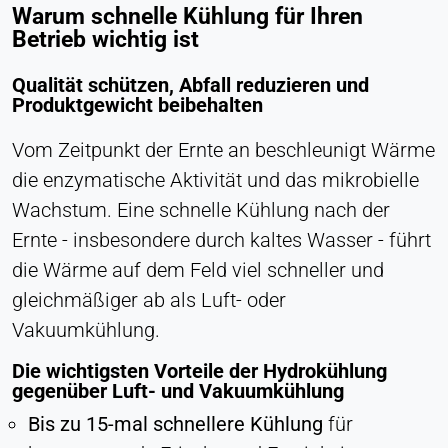
Warum schnelle Kühlung für Ihren
Anbieter:
Betrieb wichtig ist
Heat Transfer Technology
Zweck:
Qualität schützen, Abfall reduzieren und
Statistik
Produktgewicht beibehalten
Cookie Laufzeit:
Vom Zeitpunkt der Ernte an beschleunigt Wärme
Sitzung
die enzymatische Aktivität und das mikrobielle
Wachstum. Eine schnelle Kühlung nach der
Ernte - insbesondere durch kaltes Wasser - führt
VERMARKTUNG
die Wärme auf dem Feld viel schneller und
Zur Messung der Marketingeffektivität und zur
Identifizierung geschäftsbezogener Besucher.
gleichmäßiger ab als Luft- oder
Vakuumkühlung.
LinkedIn
Die wichtigsten Vorteile der Hydrokühlung
Name:
gegenüber Luft- und Vakuumkühlung
bcookie, li_gc, lidc
Bis zu 15-mal schnellere Kühlung
für
Anbieter: