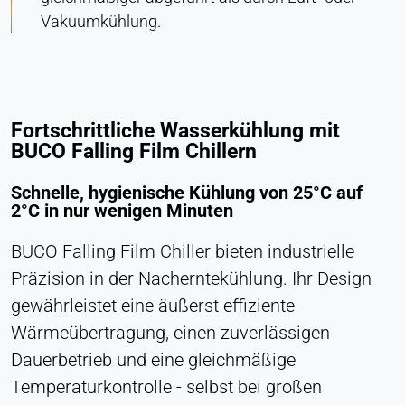
Vakuumkühlung.
Cookie Laufzeit:
Dauerhaft
Hotjar
Fortschrittliche Wasserkühlung mit
Name:
BUCO Falling Film Chillern
hjSession#, hjSessionUser#,
_hjAbsoluteSessionInProgress
Schnelle, hygienische Kühlung von 25°C auf
Anbieter:
2°C in nur wenigen Minuten
Hotjar Ltd.
BUCO Falling Film Chiller bieten industrielle
Zweck:
Analyse des Nutzerverhaltens
Präzision in der Nacherntekühlung. Ihr Design
gewährleistet eine äußerst effiziente
Cookie Laufzeit:
Sitzung - 1 Jahr
Wärmeübertragung, einen zuverlässigen
Dauerbetrieb und eine gleichmäßige
Temperaturkontrolle - selbst bei großen
EXTERNE MEDIEN