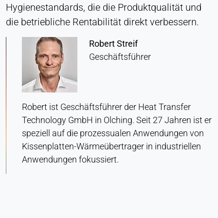
Hygienestandards, die die Produktqualität und
Zustimmung
die betriebliche Rentabilität direkt verbessern.
Anbieter:
Heat Transfer Technology
Robert Streif
Geschäftsführer
Zweck:
Speichert Ihre Datenschutzeinstellungen
Cookie Laufzeit:
1 Jahr
Robert ist Geschäftsführer der Heat Transfer
Technology GmbH in Olching. Seit 27 Jahren ist er
speziell auf die prozessualen Anwendungen von
STATISTIK
Kissenplatten-Wärmeübertrager in industriellen
Wird verwendet, um zu verstehen, wie die Website
Anwendungen fokussiert.
genutzt wird, und um die Leistung und
Benutzerfreundlichkeit zu verbessern. Die Daten
werden anonymisiert verarbeitet.
Matomo