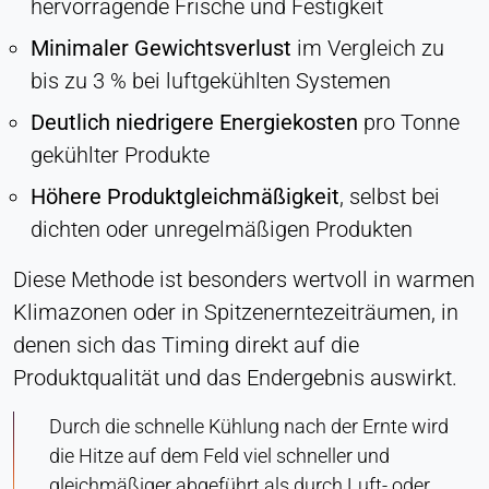
hervorragende Frische und Festigkeit
LinkedIn Gesellschaft
Minimaler Gewichtsverlust
im Vergleich zu
Zweck:
bis zu 3 % bei luftgekühlten Systemen
Konversions-Tracking
Deutlich niedrigere Energiekosten
pro Tonne
Cookie Laufzeit:
1 Tag - 1 Jahr
gekühlter Produkte
Höhere Produktgleichmäßigkeit
, selbst bei
Leadinfo
dichten oder unregelmäßigen Produkten
Name:
_li_id.#, _li_id.#.expires, _li_ses.#,
Diese Methode ist besonders wertvoll in warmen
_li_ses.#.expires, _li_ses.#.expires,
Klimazonen oder in Spitzenerntezeiträumen, in
snowplowOutQueue_#_post2,
denen sich das Timing direkt auf die
snowplowOutQueue_#_post2.expires
Produktqualität und das Endergebnis auswirkt.
Anbieter:
Leadinfo B.V.
Durch die schnelle Kühlung nach der Ernte wird
Zweck:
die Hitze auf dem Feld viel schneller und
Unternehmensidentifikation (B2B)
gleichmäßiger abgeführt als durch Luft- oder