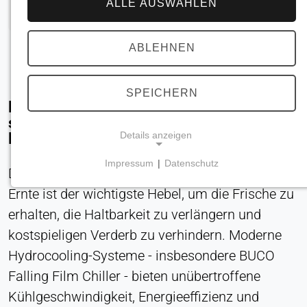
ALLE AUSWÄHLEN
ABLEHNEN
SPEICHERN
Maximieren Sie die Produktqualität mit
schneller, energieeffizienter
Nacherntekühlung
Details anzeigen
Impressum
|
Datenschutz
Die sofortige Senkung der Temperatur nach der
NOTWENDIGE COOKIES
Ernte ist der wichtigste Hebel, um die Frische zu
Erforderlich für Kernfunktionen der Website wie
Navigation und Speicherung von
erhalten, die Haltbarkeit zu verlängern und
Datenschutzeinstellungen. Diese Cookies können
kostspieligen Verderb zu verhindern. Moderne
nicht deaktiviert werden.
Hydrocooling-Systeme - insbesondere BUCO
Falling Film Chiller - bieten unübertroffene
Cookie_Zustimmung
Kühlgeschwindigkeit, Energieeffizienz und
Name: