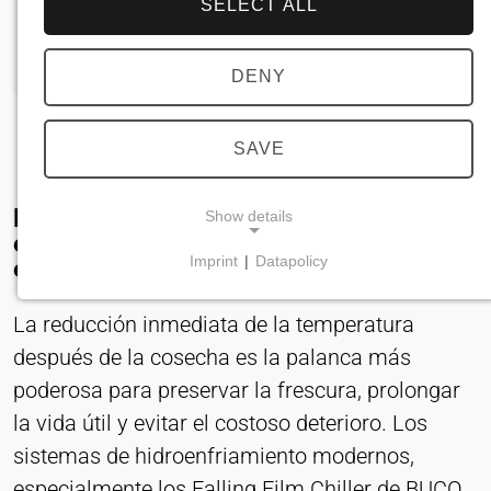
SELECT ALL
DENY
SAVE
Maximice la calidad del producto con un
Show details
enfriamiento postcosecha rápido y
Imprint
|
Datapolicy
energéticamente eficiente
NECESSARY COOKIES
Son necesarias para las funciones básicas del
La reducción inmediata de la temperatura
sitio web, como la navegación y el
después de la cosecha es la palanca más
almacenamiento de las preferencias de
poderosa para preservar la frescura, prolongar
privacidad. Estas cookies no pueden desactivarse.
la vida útil y evitar el costoso deterioro. Los
cookie_consent
sistemas de hidroenfriamiento modernos,
especialmente los Falling Film Chiller de BUCO,
Name: