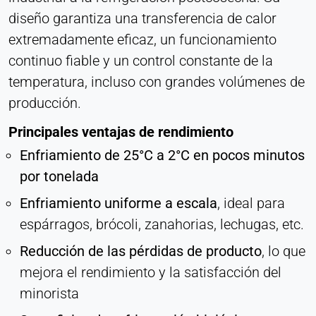
diseño garantiza una transferencia de calor
Habilita contenidos de terceros, como vídeos.
Cuando se activa, los datos técnicos pueden ser
extremadamente eficaz, un funcionamiento
transferidos al proveedor.
continuo fiable y un control constante de la
temperatura, incluso con grandes volúmenes de
Vimeo
producción.
Name:
vuid, reproductor
Principales ventajas de rendimiento
Enfriamiento de 25°C a 2°C en pocos minutos
Provider:
Vimeo, Inc.
por tonelada
Purpose:
Enfriamiento uniforme a escala
, ideal para
Contenido de vídeo incrustado
espárragos, brócoli, zanahorias, lechugas, etc.
Cookie duration:
Reducción de las pérdidas de producto
, lo que
Sesión - 2 años
mejora el rendimiento y la satisfacción del
minorista