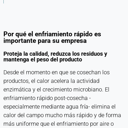
Heat Transfer Technology
Purpose:
Estadísticas
Cookie duration:
Por qué el enfriamiento rápido es
Sesión
importante para su empresa
Proteja la calidad, reduzca los residuos y
mantenga el peso del producto
MARKETING
Utilizados para medir la eficacia del marketing e
Desde el momento en que se cosechan los
identificar a los visitantes relacionados con el
productos, el calor acelera la actividad
negocio.
enzimática y el crecimiento microbiano. El
enfriamiento rápido post-cosecha -
LinkedIn
especialmente mediante agua fría- elimina el
Name:
calor del campo mucho más rápido y de forma
bcookie, li_gc, lidc
más uniforme que el enfriamiento por aire o
Provider: