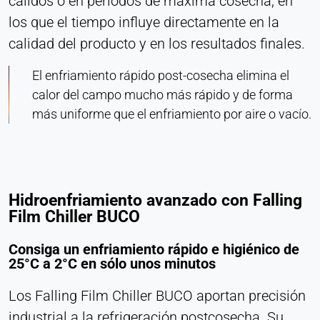
cálidos o en periodos de máxima cosecha, en
Cookie duration:
los que el tiempo influye directamente en la
Persistente
calidad del producto y en los resultados finales.
Hotjar
El enfriamiento rápido post-cosecha elimina el
calor del campo mucho más rápido y de forma
Name:
más uniforme que el enfriamiento por aire o vacío.
hjSession#, hjSessionUser#,
_hjAbsoluteSessionInProgress
Provider:
Hotjar Ltd.
Hidroenfriamiento avanzado con Falling
Purpose:
Film Chiller BUCO
Análisis del comportamiento del usuario
Cookie duration:
Consiga un enfriamiento rápido e higiénico de
Sesión - 1 año
25°C a 2°C en sólo unos minutos
Los Falling Film Chiller BUCO aportan precisión
industrial a la refrigeración postcosecha. Su
MEDIOS EXTERNOS