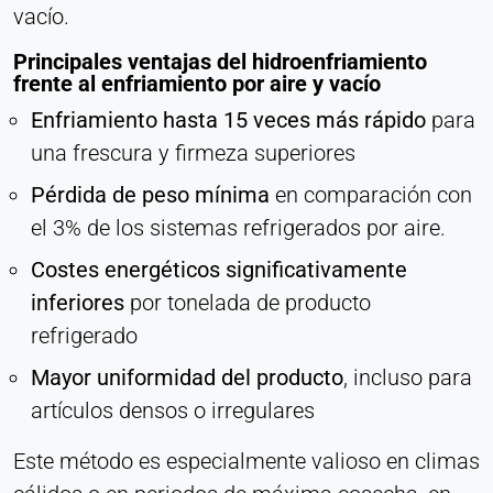
vacío.
Corporación LinkedIn
Purpose:
Principales ventajas del hidroenfriamiento
Seguimiento de conversiones
frente al enfriamiento por aire y vacío
Enfriamiento hasta 15 veces más rápido
para
Cookie duration:
1 día - 1 año
una frescura y firmeza superiores
Pérdida de peso mínima
en comparación con
Leadinfo
el 3% de los sistemas refrigerados por aire.
Name:
Costes energéticos significativamente
_li_id.#, _li_id.#.expires, _li_ses.#,
inferiores
por tonelada de producto
_li_ses.#.expires, _li_ses.#.expires,
snowplowOutQueue_#_post2,
refrigerado
snowplowOutQueue_#_post2.expires
Mayor uniformidad del producto
, incluso para
Provider:
artículos densos o irregulares
Leadinfo B.V.
Purpose:
Este método es especialmente valioso en climas
Identificación de empresa (B2B)