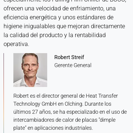
consentimiento
ofrecen una velocidad de enfriamiento, una
eficiencia energética y unos estándares de
Provider:
Heat Transfer Technology
higiene inigualables que mejoran directamente
la calidad del producto y la rentabilidad
Purpose:
Almacena su configuración de privacidad
operativa.
Cookie duration:
Robert Streif
1 año
Gerente General
ESTADÍSTICAS
Se utilizan para comprender cómo se utiliza el sitio
Robert es el director general de Heat Transfer
web y para mejorar el rendimiento y la facilidad de
Technology GmbH en Olching. Durante los
uso. Los datos se procesan de forma anónima.
últimos 27 años, se ha especializado en el uso de
intercambiadores de calor de placas "dimple
Matomo
plate" en aplicaciones industriales.
Provider: