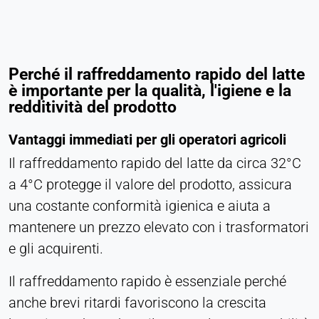
Purpose:
Statistica
Cookie duration:
Perché il raffreddamento rapido del latte
Sessione
è importante per la qualità, l'igiene e la
redditività del prodotto
MARKETING
Vantaggi immediati per gli operatori agricoli
Utilizzato per misurare l'efficacia del marketing e
Il raffreddamento rapido del latte da circa 32°C
identificare i visitatori legati all'attività
a 4°C protegge il valore del prodotto, assicura
commerciale.
una costante conformità igienica e aiuta a
mantenere un prezzo elevato con i trasformatori
LinkedIn
e gli acquirenti.
Name:
bcookie, li_gc, lidc
Il raffreddamento rapido è essenziale perché
Provider:
anche brevi ritardi favoriscono la crescita
Società LinkedIn