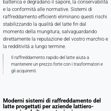
batterica e degradano il sapore, la conservabilità
Purpose:
e la conformità alle normative. Sistemi di
Monitoraggio delle conversioni
raffreddamento efficienti eliminano questi rischi
Cookie duration:
stabilizzando la qualità del latte fin dal
1 giorno - 1 anno
momento della mungitura, salvaguardando
direttamente la reputazione del vostro marchio e
Leadinfo
la redditività a lungo termine.
Name:
_li_id.#, _li_id.#.expires, _li_ses.#,
Il raffreddamento rapido del latte aiuta a
_li_ses.#.expires, _li_ses.#.expires,
mantenere un prezzo forte con i trasformatori e
snowplowOutQueue_#_post2,
gli acquirenti.
snowplowOutQueue_#_post2.expires
Provider:
Leadinfo B.V.
Purpose:
Moderni sistemi di raffreddamento del
Identificazione dell'azienda (B2B)
latte progettati per aziende lattiero-
Cookie duration: