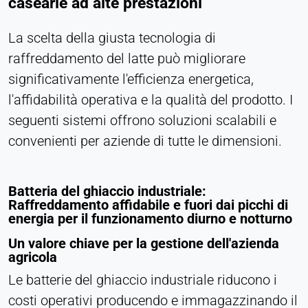
casearie ad alte prestazioni
Persistente
La scelta della giusta tecnologia di
Hotjar
raffreddamento del latte può migliorare
significativamente l'efficienza energetica,
Name:
hjSession#, hjSessionUser#,
l'affidabilità operativa e la qualità del prodotto. I
_hjAbsoluteSessionInProgress
seguenti sistemi offrono soluzioni scalabili e
Provider:
convenienti per aziende di tutte le dimensioni.
Hotjar Ltd.
Purpose:
Batteria del ghiaccio industriale:
Analisi del comportamento degli utenti
Raffreddamento affidabile e fuori dai picchi di
energia per il funzionamento diurno e notturno
Cookie duration:
Sessione - 1 anno
Un valore chiave per la gestione dell'azienda
agricola
Le batterie del ghiaccio industriale riducono i
MEDIA ESTERNI
costi operativi producendo e immagazzinando il
Consente di visualizzare contenuti di terze parti,