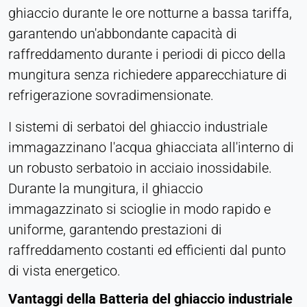
ghiaccio durante le ore notturne a bassa tariffa,
come ad esempio i video. In caso di attivazione, i
garantendo un'abbondante capacità di
dati tecnici possono essere trasferiti al fornitore.
raffreddamento durante i periodi di picco della
Vimeo
mungitura senza richiedere apparecchiature di
refrigerazione sovradimensionate.
Name:
vuid, player
I sistemi di serbatoi del ghiaccio industriale
Provider:
immagazzinano l'acqua ghiacciata all'interno di
Vimeo, Inc.
un robusto serbatoio in acciaio inossidabile.
Purpose:
Durante la mungitura, il ghiaccio
Contenuti video incorporati
immagazzinato si scioglie in modo rapido e
Cookie duration:
uniforme, garantendo prestazioni di
Sessione - 2 anni
raffreddamento costanti ed efficienti dal punto
di vista energetico.
Vantaggi della Batteria del ghiaccio industriale