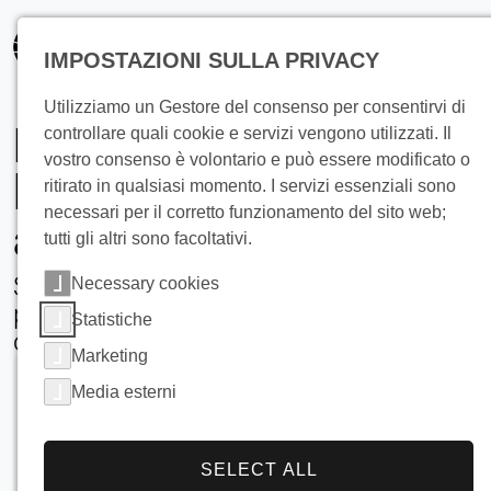
principale
IMPOSTAZIONI SULLA PRIVACY
Utilizziamo un Gestore del consenso per consentirvi di
Raffreddamento del
controllare quali cookie e servizi vengono utilizzati. Il
vostro consenso è volontario e può essere modificato o
latte nelle aziende
ritirato in qualsiasi momento. I servizi essenziali sono
necessari per il corretto funzionamento del sito web;
agricole
tutti gli altri sono facoltativi.
Soluzioni avanzate e ad alta efficienza
Necessary cookies
per le moderne aziende lattiero-
Statistiche
casearie
Marketing
Media esterni
SELECT ALL