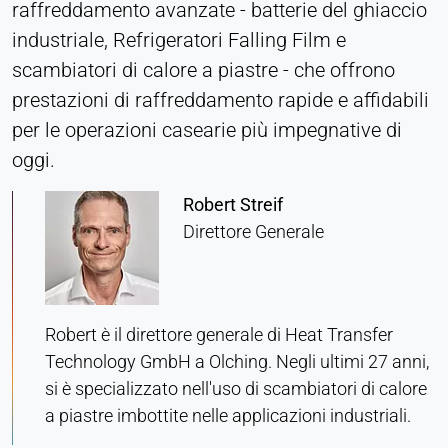
raffreddamento avanzate - batterie del ghiaccio
Provider:
industriale, Refrigeratori Falling Film e
Heat Transfer Technology
scambiatori di calore a piastre - che offrono
Purpose:
prestazioni di raffreddamento rapide e affidabili
Memorizza le impostazioni sulla privacy
per le operazioni casearie più impegnative di
Cookie duration:
oggi.
1 anno
Robert Streif
Direttore Generale
STATISTICHE
Utilizzate per capire come viene utilizzato il sito
web e per migliorare le prestazioni e l'usabilità. I
dati vengono elaborati in forma anonima.
Robert è il direttore generale di Heat Transfer
Technology GmbH a Olching. Negli ultimi 27 anni,
Matomo
si è specializzato nell'uso di scambiatori di calore
a piastre imbottite nelle applicazioni industriali.
Provider:
Heat Transfer Technology