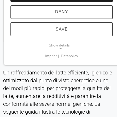
DENY
SAVE
Show details
Imprint
|
Datapolicy
NECESSARY COOKIES
Necessari per le funzionalità principali del sito
Un raffreddamento del latte efficiente, igienico e
web, come la navigazione e il salvataggio delle
ottimizzato dal punto di vista energetico è uno
preferenze sulla privacy. Questi cookie non
possono essere disattivati.
dei modi più rapidi per proteggere la qualità del
latte, aumentare la redditività e garantire la
cookie_consenso
conformità alle severe norme igieniche. La
Name:
seguente guida illustra le tecnologie di
consenso