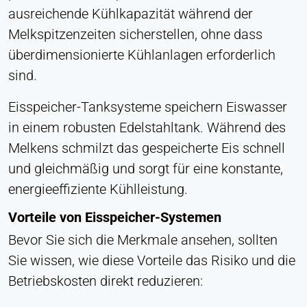
ausreichende Kühlkapazität während der
Ermöglicht Inhalte von Drittanbietern wie z. B.
Melkspitzenzeiten sicherstellen, ohne dass
Videos. Wenn aktiviert, können technische Daten
an den Anbieter übertragen werden.
überdimensionierte Kühlanlagen erforderlich
sind.
Vimeo
Eisspeicher-Tanksysteme speichern Eiswasser
Name:
vuid, player
in einem robusten Edelstahltank. Während des
Melkens schmilzt das gespeicherte Eis schnell
Anbieter:
Vimeo, Inc.
und gleichmäßig und sorgt für eine konstante,
energieeffiziente Kühlleistung.
Zweck:
Eingebetteter Videoinhalt
Vorteile von Eisspeicher-Systemen
Cookie Laufzeit:
Bevor Sie sich die Merkmale ansehen, sollten
Sitzung - 2 Jahre
Sie wissen, wie diese Vorteile das Risiko und die
Betriebskosten direkt reduzieren: