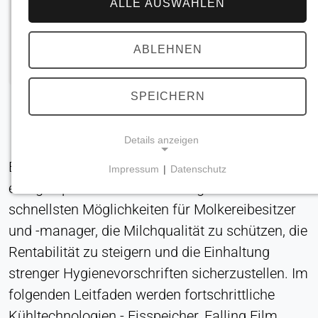
ALLE AUSWÄHLEN
ABLEHNEN
SPEICHERN
Details anzeigen
Eine effiziente, hygienische und
Impressum
|
Datenschutz
NOTWENDIGE COOKIES
energieoptimierte Milchkühlung ist eine der
Erforderlich für Kernfunktionen der Website wie
schnellsten Möglichkeiten für Molkereibesitzer
Navigation und Speicherung von
und -manager, die Milchqualität zu schützen, die
Datenschutzeinstellungen. Diese Cookies können
Rentabilität zu steigern und die Einhaltung
nicht deaktiviert werden.
strenger Hygienevorschriften sicherzustellen. Im
Cookie_Zustimmung
folgenden Leitfaden werden fortschrittliche
Kühltechnologien - Eisspeicher, Falling Film
Name: