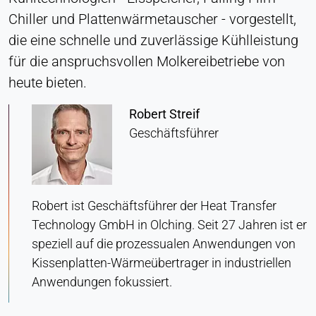
Zustimmung
Chiller und Plattenwärmetauscher - vorgestellt,
die eine schnelle und zuverlässige Kühlleistung
Anbieter:
Heat Transfer Technology
für die anspruchsvollen Molkereibetriebe von
heute bieten.
Zweck:
Speichert Ihre Datenschutzeinstellungen
Robert Streif
Cookie Laufzeit:
Geschäftsführer
1 Jahr
STATISTIK
Robert ist Geschäftsführer der Heat Transfer
Wird verwendet, um zu verstehen, wie die Website
Technology GmbH in Olching. Seit 27 Jahren ist er
genutzt wird, und um die Leistung und
speziell auf die prozessualen Anwendungen von
Benutzerfreundlichkeit zu verbessern. Die Daten
Kissenplatten-Wärmeübertrager in industriellen
werden anonymisiert verarbeitet.
Anwendungen fokussiert.
Matomo