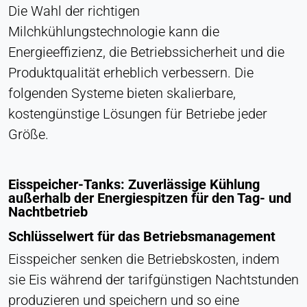
Die Wahl der richtigen
Cookie Laufzeit:
Milchkühlungstechnologie kann die
Dauerhaft
Energieeffizienz, die Betriebssicherheit und die
Hotjar
Produktqualität erheblich verbessern. Die
folgenden Systeme bieten skalierbare,
Name:
kostengünstige Lösungen für Betriebe jeder
hjSession#, hjSessionUser#,
_hjAbsoluteSessionInProgress
Größe.
Anbieter:
Hotjar Ltd.
Eisspeicher-Tanks: Zuverlässige Kühlung
Zweck:
außerhalb der Energiespitzen für den Tag- und
Analyse des Nutzerverhaltens
Nachtbetrieb
Cookie Laufzeit:
Schlüsselwert für das Betriebsmanagement
Sitzung - 1 Jahr
Eisspeicher senken die Betriebskosten, indem
sie Eis während der tarifgünstigen Nachtstunden
produzieren und speichern und so eine
EXTERNE MEDIEN