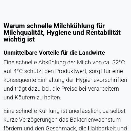
Anbieter:
Heat Transfer Technology
Zweck:
Warum schnelle Milchkühlung für
Statistik
Milchqualität, Hygiene und Rentabilität
wichtig ist
Cookie Laufzeit:
Sitzung
Unmittelbare Vorteile für die Landwirte
Eine schnelle Abkühlung der Milch von ca. 32°C
VERMARKTUNG
auf 4°C schützt den Produktwert, sorgt für eine
Zur Messung der Marketingeffektivität und zur
konsequente Einhaltung der Hygienevorschriften
Identifizierung geschäftsbezogener Besucher.
und trägt dazu bei, die Preise bei Verarbeitern
und Käufern zu halten.
LinkedIn
Eine schnelle Kühlung ist unerlässlich, da selbst
Name:
bcookie, li_gc, lidc
kurze Verzögerungen das Bakterienwachstum
fördern und den Geschmack, die Haltbarkeit und
Anbieter: