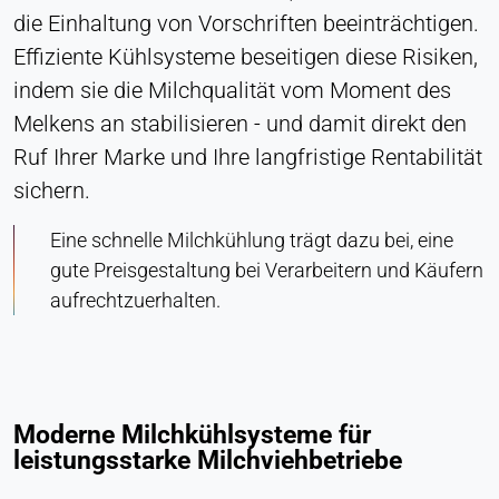
LinkedIn Gesellschaft
die Einhaltung von Vorschriften beeinträchtigen.
Effiziente Kühlsysteme beseitigen diese Risiken,
Zweck:
Konversions-Tracking
indem sie die Milchqualität vom Moment des
Melkens an stabilisieren - und damit direkt den
Cookie Laufzeit:
1 Tag - 1 Jahr
Ruf Ihrer Marke und Ihre langfristige Rentabilität
sichern.
Leadinfo
Eine schnelle Milchkühlung trägt dazu bei, eine
Name:
gute Preisgestaltung bei Verarbeitern und Käufern
_li_id.#, _li_id.#.expires, _li_ses.#,
aufrechtzuerhalten.
_li_ses.#.expires, _li_ses.#.expires,
snowplowOutQueue_#_post2,
snowplowOutQueue_#_post2.expires
Anbieter:
Leadinfo B.V.
Moderne Milchkühlsysteme für
leistungsstarke Milchviehbetriebe
Zweck:
Unternehmensidentifikation (B2B)