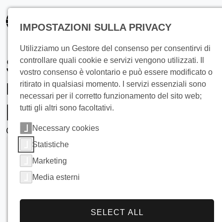
principale
IMPOSTAZIONI SULLA PRIVACY
Utilizziamo un Gestore del consenso per consentirvi di
Soluzioni per il
controllare quali cookie e servizi vengono utilizzati. Il
vostro consenso è volontario e può essere modificato o
raffreddamento della
ritirato in qualsiasi momento. I servizi essenziali sono
necessari per il corretto funzionamento del sito web;
pasta industriale
tutti gli altri sono facoltativi.
con i Refrigeratori Falling Film
Necessary cookies
Statistiche
Marketing
Media esterni
SELECT ALL