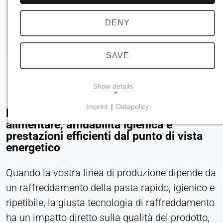
DENY
SAVE
Show details
Imprint
|
Datapolicy
Progettati per la massima sicurezza
NECESSARY COOKIES
alimentare, affidabilità igienica e
Necessari per le funzionalità principali del sito
prestazioni efficienti dal punto di vista
web, come la navigazione e il salvataggio delle
energetico
preferenze sulla privacy. Questi cookie non
possono essere disattivati.
Quando la vostra linea di produzione dipende da
un raffreddamento della pasta rapido, igienico e
cookie_consenso
ripetibile, la giusta tecnologia di raffreddamento
Name:
ha un impatto diretto sulla qualità del prodotto,
consenso