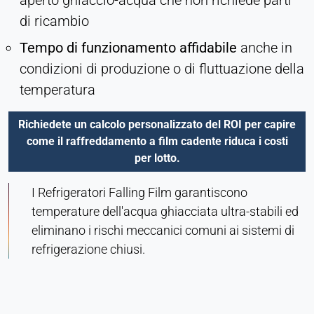
aperto ghiaccio-acqua che non richiede parti
come ad esempio i video. In caso di attivazione, i
di ricambio
dati tecnici possono essere trasferiti al fornitore.
Tempo di funzionamento affidabile
anche in
condizioni di produzione o di fluttuazione della
Vimeo
temperatura
Name:
vuid, player
Richiedete un calcolo personalizzato del ROI per capire
Provider:
come il raffreddamento a film cadente riduca i costi
Vimeo, Inc.
per lotto.
Purpose:
I Refrigeratori Falling Film garantiscono
Contenuti video incorporati
temperature dell'acqua ghiacciata ultra-stabili ed
Cookie duration:
eliminano i rischi meccanici comuni ai sistemi di
Sessione - 2 anni
refrigerazione chiusi.