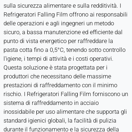
sulla sicurezza alimentare e sulla redditività. I
Provider:
Refrigeratori Falling Film offrono ai responsabili
Heat Transfer Technology
delle operazioni e agli ingegneri un metodo
Purpose:
sicuro, a bassa manutenzione ed efficiente dal
Memorizza le impostazioni sulla privacy
punto di vista energetico per raffreddare la
Cookie duration:
pasta cotta fino a 0,5°C, tenendo sotto controllo
1 anno
l'igiene, i tempi di attività e i costi operativi.
Questa soluzione è stata progettata per i
STATISTICHE
produttori che necessitano delle massime
Utilizzate per capire come viene utilizzato il sito
prestazioni di raffreddamento con il minimo
web e per migliorare le prestazioni e l'usabilità. I
rischio. I Refrigeratori Falling Film forniscono un
dati vengono elaborati in forma anonima.
sistema di raffreddamento in acciaio
inossidabile per uso alimentare che supporta gli
Matomo
standard igienici globali, la facilità di pulizia
Provider:
durante il funzionamento e la sicurezza della
Heat Transfer Technology