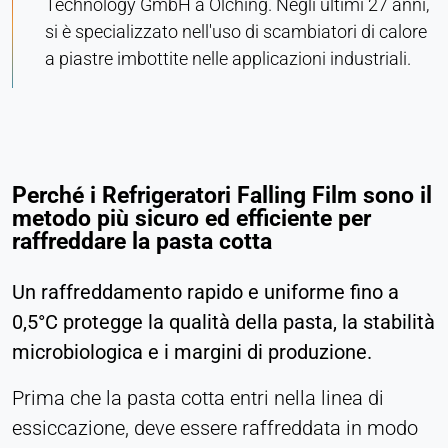
Technology GmbH a Olching. Negli ultimi 27 anni,
Purpose:
si è specializzato nell'uso di scambiatori di calore
Monitoraggio delle conversioni
a piastre imbottite nelle applicazioni industriali.
Cookie duration:
1 giorno - 1 anno
Leadinfo
Perché i Refrigeratori Falling Film sono il
Name:
metodo più sicuro ed efficiente per
_li_id.#, _li_id.#.expires, _li_ses.#,
raffreddare la pasta cotta
_li_ses.#.expires, _li_ses.#.expires,
snowplowOutQueue_#_post2,
Un raffreddamento rapido e uniforme fino a
snowplowOutQueue_#_post2.expires
0,5°C protegge la qualità della pasta, la stabilità
Provider:
microbiologica e i margini di produzione.
Leadinfo B.V.
Purpose:
Prima che la pasta cotta entri nella linea di
Identificazione dell'azienda (B2B)
essiccazione, deve essere raffreddata in modo
Cookie duration: