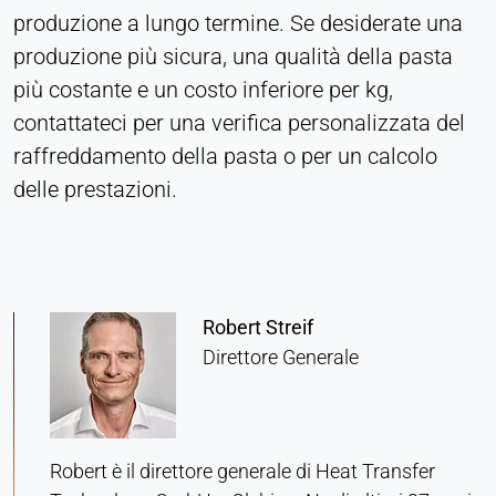
produzione a lungo termine. Se desiderate una
Purpose:
produzione più sicura, una qualità della pasta
Statistica
più costante e un costo inferiore per kg,
Cookie duration:
contattateci per una verifica personalizzata del
Sessione
raffreddamento della pasta o per un calcolo
delle prestazioni.
MARKETING
Utilizzato per misurare l'efficacia del marketing e
identificare i visitatori legati all'attività
commerciale.
Robert Streif
LinkedIn
Direttore Generale
Name:
bcookie, li_gc, lidc
Provider:
Robert è il direttore generale di Heat Transfer
Società LinkedIn