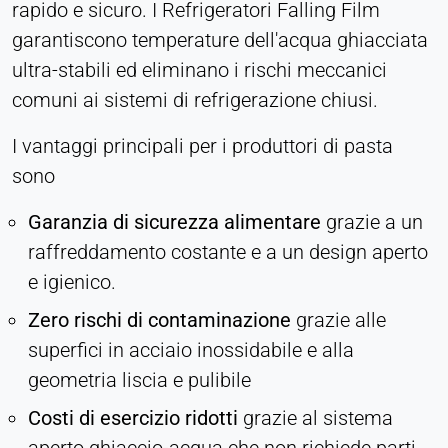
rapido e sicuro. I Refrigeratori Falling Film
Persistente
garantiscono temperature dell'acqua ghiacciata
ultra-stabili ed eliminano i rischi meccanici
Hotjar
comuni ai sistemi di refrigerazione chiusi.
Name:
hjSession#, hjSessionUser#,
I vantaggi principali per i produttori di pasta
_hjAbsoluteSessionInProgress
sono
Provider:
Garanzia di sicurezza alimentare
grazie a un
Hotjar Ltd.
raffreddamento costante e a un design aperto
Purpose:
Analisi del comportamento degli utenti
e igienico.
Cookie duration:
Zero rischi di contaminazione
grazie alle
Sessione - 1 anno
superfici in acciaio inossidabile e alla
geometria liscia e pulibile
Costi di esercizio ridotti
grazie al sistema
MEDIA ESTERNI
Consente di visualizzare contenuti di terze parti,