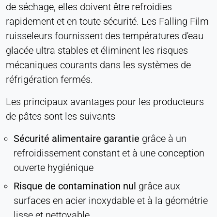
de séchage, elles doivent être refroidies
Cookie duration:
rapidement et en toute sécurité. Les Falling Film
Persistant
ruisseleurs fournissent des températures d'eau
glacée ultra stables et éliminent les risques
Hotjar
mécaniques courants dans les systèmes de
Name:
réfrigération fermés.
hjSession#, hjSessionUser#,
_hjAbsoluteSessionInProgress
Les principaux avantages pour les producteurs
Provider:
de pâtes sont les suivants
Hotjar Ltd.
Purpose:
Sécurité alimentaire garantie
grâce à un
Analyse du comportement des utilisateurs
refroidissement constant et à une conception
Cookie duration:
ouverte hygiénique
Session - 1 an
Risque de contamination nul
grâce aux
surfaces en acier inoxydable et à la géométrie
lisse et nettoyable.
MÉDIAS EXTERNES