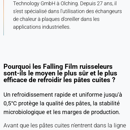
Technology GmbH à Olching. Depuis 27 ans, il
Société LinkedIn
s'est spécialisé dans l'utilisation des échangeurs
Purpose:
de chaleur à plaques d'oreiller dans les
Suivi des conversions
applications industrielles.
Cookie duration:
1 jour - 1 an
Leadinfo
Pourquoi les Falling Film ruisseleurs
Name:
sont-ils le moyen le plus sûr et le plus
_li_id.#, _li_id.#.expires, _li_ses.#,
efficace de refroidir les pâtes cuites ?
_li_ses.#.expires, _li_ses.#.expires,
snowplowOutQueue_#_post2,
snowplowOutQue_#_post2.expires
Un refroidissement rapide et uniforme jusqu'à
Provider:
0,5°C protège la qualité des pâtes, la stabilité
Leadinfo B.V.
microbiologique et les marges de production.
Purpose:
Avant que les pâtes cuites n'entrent dans la ligne
Identification de l'entreprise (B2B)