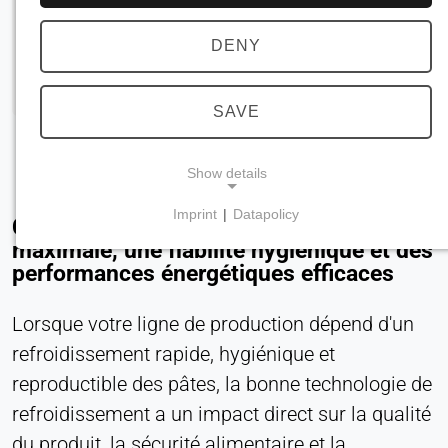
DENY
SAVE
Show details
Imprint
|
Datapolicy
Conçus pour une sécurité alimentaire
NECESSARY COOKIES
maximale, une fiabilité hygiénique et des
Requis pour les fonctionnalités essentielles du site
performances énergétiques efficaces
web, telles que la navigation et l'enregistrement
des préférences en matière de protection de la vie
Lorsque votre ligne de production dépend d'un
privée. Ces cookies ne peuvent pas être
refroidissement rapide, hygiénique et
désactivés.
reproductible des pâtes, la bonne technologie de
cookie_consentement
refroidissement a un impact direct sur la qualité
du produit, la sécurité alimentaire et la
Name: