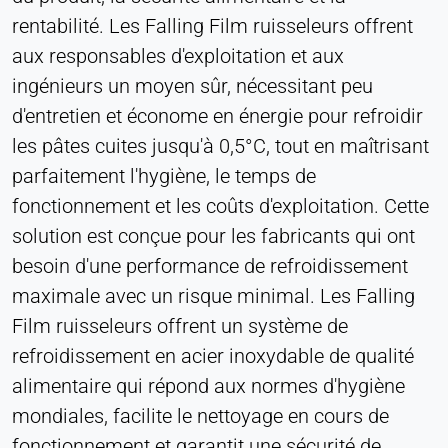
consentement
rentabilité. Les Falling Film ruisseleurs offrent
aux responsables d'exploitation et aux
Provider:
Heat Transfer Technology
ingénieurs un moyen sûr, nécessitant peu
d'entretien et économe en énergie pour refroidir
Purpose:
Stocke vos paramètres de confidentialité
les pâtes cuites jusqu'à 0,5°C, tout en maîtrisant
parfaitement l'hygiène, le temps de
Cookie duration:
1 an
fonctionnement et les coûts d'exploitation. Cette
solution est conçue pour les fabricants qui ont
besoin d'une performance de refroidissement
STATISTIQUES
maximale avec un risque minimal. Les Falling
Utilisées pour comprendre comment le site web
Film ruisseleurs offrent un système de
est utilisé et pour améliorer les performances et la
refroidissement en acier inoxydable de qualité
convivialité. Les données sont traitées de manière
anonyme.
alimentaire qui répond aux normes d'hygiène
mondiales, facilite le nettoyage en cours de
Matomo
fonctionnement et garantit une sécurité de