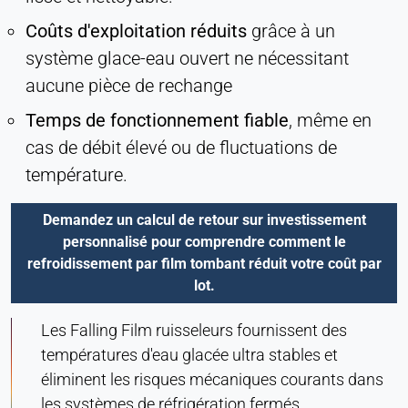
Permet d'accéder à du contenu de tiers, tel que
Coûts d'exploitation réduits
grâce à un
des vidéos. Lorsqu'elles sont activées, les
système glace-eau ouvert ne nécessitant
données techniques peuvent être transférées au
aucune pièce de rechange
fournisseur.
Temps de fonctionnement fiable
, même en
Vimeo
cas de débit élevé ou de fluctuations de
Name:
température.
vuid, player
Demandez un calcul de retour sur investissement
Provider:
Vimeo, Inc.
personnalisé pour comprendre comment le
refroidissement par film tombant réduit votre coût par
Purpose:
lot.
Contenu vidéo intégré
Les Falling Film ruisseleurs fournissent des
Cookie duration:
Session - 2 ans
températures d'eau glacée ultra stables et
éliminent les risques mécaniques courants dans
les systèmes de réfrigération fermés.