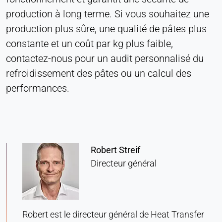
Provider:
production à long terme. Si vous souhaitez une
Heat Transfer Technology
production plus sûre, une qualité de pâtes plus
Purpose:
constante et un coût par kg plus faible,
Statistiques
contactez-nous pour un audit personnalisé du
Cookie duration:
refroidissement des pâtes ou un calcul des
Session
performances.
MARKETING
Utilisées pour mesurer l'efficacité du marketing et
identifier les visiteurs liés à l'entreprise.
Robert Streif
Directeur général
LinkedIn
Name:
bcookie, li_gc, lidc
Robert est le directeur général de Heat Transfer
Provider: