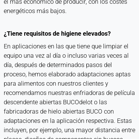
el más económico de producir, con los costes
Corporación LinkedIn
energéticos más bajos.
Purpose:
Seguimiento de conversiones
¿Tiene requisitos de higiene elevados?
Cookie duration:
1 día - 1 año
En aplicaciones en las que tiene que limpiar el
equipo una vez al día o incluso varias veces al
Leadinfo
día, después de determinados pasos del
Name:
proceso, hemos elaborado adaptaciones aptas
_li_id.#, _li_id.#.expires, _li_ses.#,
para alimentos con nuestros clientes y
_li_ses.#.expires, _li_ses.#.expires,
snowplowOutQueue_#_post2,
recomendamos nuestras enfriadoras de película
snowplowOutQueue_#_post2.expires
descendente abiertas BUCOdelot o las
Provider:
fabricadoras de hielo abiertas BUCO con
Leadinfo B.V.
adaptaciones en la aplicación respectiva. Estas
Purpose:
incluyen, por ejemplo, una mayor distancia entre
Identificación de empresa (B2B)