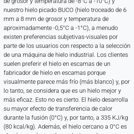
de grosor y temperatura de -8°C a -10°C) y
Heat Transfer Technology
nuestro hielo picado BUCO (hielo troceado de 6
Purpose:
mm a 8 mm de grosor y temperatura de
Estadísticas
aproximadamente -0,5°C a -1°C), a menudo
Cookie duration:
existen preferencias subjetivas-visuales por
Sesión
parte de los usuarios con respecto a la selección
de una máquina de hielo industrial. Los clientes
suelen preferir el hielo en escamas de un
MARKETING
fabricador de hielo en escamas porque
Utilizados para medir la eficacia del marketing e
identificar a los visitantes relacionados con el
visualmente parece más frío (más blanco) y, por
negocio.
lo tanto, se considera que es un hielo mejor y
más eficaz. Esto no es cierto. El hielo desarrolla
LinkedIn
su mayor efecto de transferencia de calor
Name:
durante la fusión (0°C) y, por tanto, a 335 KJ/kg
bcookie, li_gc, lidc
(80 kcal/kg). Además, el hielo cercano a 0°C es
Provider: