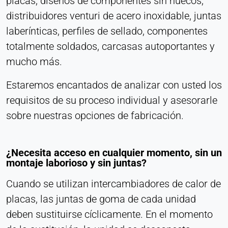
placas, diseños de componentes sin huecos,
Cookie duration:
distribuidores venturi de acero inoxidable, juntas
Persistente
laberínticas, perfiles de sellado, componentes
totalmente soldados, carcasas autoportantes y
Hotjar
mucho más.
Name:
hjSession#, hjSessionUser#,
Estaremos encantados de analizar con usted los
_hjAbsoluteSessionInProgress
requisitos de su proceso individual y asesorarle
Provider:
sobre nuestras opciones de fabricación.
Hotjar Ltd.
Purpose:
¿Necesita acceso en cualquier momento, sin un
Análisis del comportamiento del usuario
montaje laborioso y sin juntas?
Cookie duration:
Cuando se utilizan intercambiadores de calor de
Sesión - 1 año
placas, las juntas de goma de cada unidad
deben sustituirse cíclicamente. En el momento
MEDIOS EXTERNOS