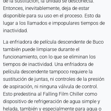
de la sustitución, la unidad se desconecta.
Habilita contenidos de terceros, como vídeos.
Entonces, inevitablemente, deja de estar
Cuando se activa, los datos técnicos pueden ser
disponible para su uso en el proceso. Esto da
transferidos al proveedor.
lugar a los llamados e impopulares tiempos de
inactividad.
Vimeo
Name:
La enfriadora de película descendente de Buco
vuid, reproductor
también puede limpiarse durante el
Provider:
funcionamiento, con lo que se eliminan los
Vimeo, Inc.
tiempos de inactividad. Una enfriadora de
Purpose:
película descendente tampoco requiere la
Contenido de vídeo incrustado
sustitución de juntas, ni controles de la presión
Cookie duration:
de aspiración, ni ninguna válvula de control.
Sesión - 2 años
Esto predestina al Falling Film Chiller como
dispositivo de refrigeración de agua simple y
helada, también y especialmente para agua o