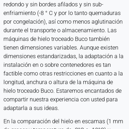
redondo y sin bordes afilados y sin sub-
consentimiento
enfriamiento (-8 ° C y por lo tanto quemaduras
Provider:
por congelación), así como menos aglutinación
Heat Transfer Technology
durante el transporte o almacenamiento. Las
Purpose:
máquinas de hielo troceado Buco también
Almacena su configuración de privacidad
tienen dimensiones variables. Aunque existen
Cookie duration:
dimensiones estandarizadas, la adaptación a la
1 año
instalación en o sobre contenedores es tan
factible como otras restricciones en cuanto a la
ESTADÍSTICAS
longitud, anchura o altura de la máquina de
Se utilizan para comprender cómo se utiliza el sitio
hielo troceado Buco. Estaremos encantados de
web y para mejorar el rendimiento y la facilidad de
compartir nuestra experiencia con usted para
uso. Los datos se procesan de forma anónima.
adaptarla a sus ideas.
Matomo
En la comparación del hielo en escamas (1 mm
Provider: