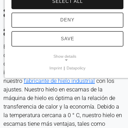
SELECT ALL
¿Desea enfriar alimentos próximos a la
congelación?
DENY
¿Debe hacerlo lo más rápidamente posible y sin
que se produzcan daños por congelación?
SAVE
Entonces el uso de agua helada a 0,5 ° C, para
que el producto nunca se congela y la elección
Show details
de nuestro abierto Falling Film Chiller ideal o
Imprint
|
Datapolicy
incluso el uso de -0,5 ° C de hielo, fabricado por
NECESSARY COOKIES
nuestro
fabricante de hielo industrial
con los
Son necesarias para las funciones básicas del
sitio web, como la navegación y el
ajustes. Nuestro hielo en escamas de la
almacenamiento de las preferencias de
máquina de hielo es óptima en la relación de
privacidad. Estas cookies no pueden desactivarse.
transferencia de calor y la economía. Debido a
la temperatura cercana a 0 ° C, nuestro hielo en
cookie_consent
escamas tiene más ventajas, tales como
Name: