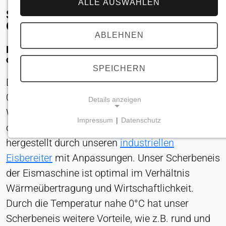
ALLE AUSWÄHLEN
Sie wollen Lebensmittel nahe dem
Gefrierpunkt kühlen?
ABLEHNEN
Dies soll so schnell wie möglich und dennoch
ohne Gefrierschäden geschehen?
SPEICHERN
Dann ist die Verwendung von Eiswasser bei
0,5°C, damit das Produkt nicht gefriert und die
Details anzeigen
Wahl unseres offenen Falling Film Chillers ideal
Impressum
|
Datenschutz
oder auch die Verwendung von -0,5°C Eis,
NOTWENDIGE COOKIES
hergestellt durch unseren
industriellen
Erforderlich für Kernfunktionen der Website wie
Navigation und Speicherung von
Eisbereiter
mit Anpassungen. Unser Scherbeneis
Datenschutzeinstellungen. Diese Cookies können
der Eismaschine ist optimal im Verhältnis
nicht deaktiviert werden.
Wärmeübertragung und Wirtschaftlichkeit.
Durch die Temperatur nahe 0°C hat unser
Cookie_Zustimmung
Scherbeneis weitere Vorteile, wie z.B. rund und
Name: