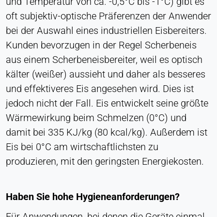
und Temperatur von ca. -0,5°C bis -1°C) gibt es
Anbieter:
oft subjektiv-optische Präferenzen der Anwender
Heat Transfer Technology
bei der Auswahl eines industriellen Eisbereiters.
Zweck:
Kunden bevorzugen in der Regel Scherbeneis
Statistik
aus einem Scherbeneisbereiter, weil es optisch
Cookie Laufzeit:
kälter (weißer) aussieht und daher als besseres
Sitzung
und effektiveres Eis angesehen wird. Dies ist
jedoch nicht der Fall. Eis entwickelt seine größte
VERMARKTUNG
Wärmewirkung beim Schmelzen (0°C) und
Zur Messung der Marketingeffektivität und zur
damit bei 335 KJ/kg (80 kcal/kg). Außerdem ist
Identifizierung geschäftsbezogener Besucher.
Eis bei 0°C am wirtschaftlichsten zu
produzieren, mit den geringsten Energiekosten.
LinkedIn
Name:
bcookie, li_gc, lidc
Haben Sie hohe Hygieneanforderungen?
Anbieter:
Für Anwendungen, bei denen die Geräte einmal