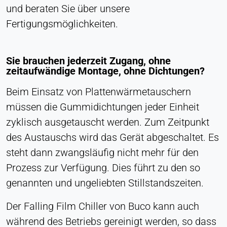
und beraten Sie über unsere
Cookie Laufzeit:
Dauerhaft
Fertigungsmöglichkeiten.
Hotjar
Sie brauchen jederzeit Zugang, ohne
zeitaufwändige Montage, ohne Dichtungen?
Name:
hjSession#, hjSessionUser#,
Beim Einsatz von Plattenwärmetauschern
_hjAbsoluteSessionInProgress
müssen die Gummidichtungen jeder Einheit
Anbieter:
zyklisch ausgetauscht werden. Zum Zeitpunkt
Hotjar Ltd.
des Austauschs wird das Gerät abgeschaltet. Es
Zweck:
steht dann zwangsläufig nicht mehr für den
Analyse des Nutzerverhaltens
Prozess zur Verfügung. Dies führt zu den so
Cookie Laufzeit:
genannten und ungeliebten Stillstandszeiten.
Sitzung - 1 Jahr
Der Falling Film Chiller von Buco kann auch
während des Betriebs gereinigt werden, so dass
EXTERNE MEDIEN