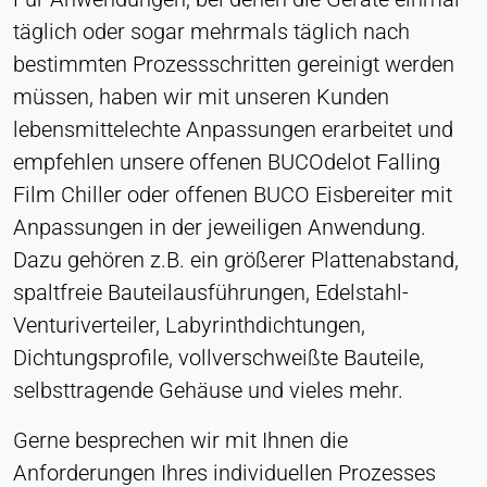
LinkedIn Gesellschaft
täglich oder sogar mehrmals täglich nach
Zweck:
bestimmten Prozessschritten gereinigt werden
Konversions-Tracking
müssen, haben wir mit unseren Kunden
Cookie Laufzeit:
lebensmittelechte Anpassungen erarbeitet und
1 Tag - 1 Jahr
empfehlen unsere offenen BUCOdelot Falling
Film Chiller oder offenen BUCO Eisbereiter mit
Leadinfo
Anpassungen in der jeweiligen Anwendung.
Name:
Dazu gehören z.B. ein größerer Plattenabstand,
_li_id.#, _li_id.#.expires, _li_ses.#,
spaltfreie Bauteilausführungen, Edelstahl-
_li_ses.#.expires, _li_ses.#.expires,
snowplowOutQueue_#_post2,
Venturiverteiler, Labyrinthdichtungen,
snowplowOutQueue_#_post2.expires
Dichtungsprofile, vollverschweißte Bauteile,
Anbieter:
selbsttragende Gehäuse und vieles mehr.
Leadinfo B.V.
Gerne besprechen wir mit Ihnen die
Zweck:
Anforderungen Ihres individuellen Prozesses
Unternehmensidentifikation (B2B)