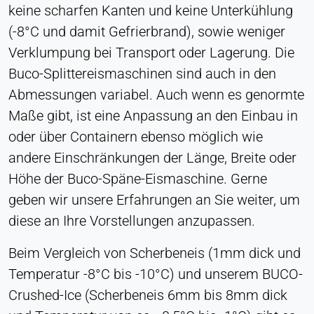
keine scharfen Kanten und keine Unterkühlung
Zustimmung
(-8°C und damit Gefrierbrand), sowie weniger
Anbieter:
Verklumpung bei Transport oder Lagerung. Die
Heat Transfer Technology
Buco-Splittereismaschinen sind auch in den
Zweck:
Abmessungen variabel. Auch wenn es genormte
Speichert Ihre Datenschutzeinstellungen
Maße gibt, ist eine Anpassung an den Einbau in
Cookie Laufzeit:
oder über Containern ebenso möglich wie
1 Jahr
andere Einschränkungen der Länge, Breite oder
Höhe der Buco-Späne-Eismaschine. Gerne
STATISTIK
geben wir unsere Erfahrungen an Sie weiter, um
Wird verwendet, um zu verstehen, wie die Website
diese an Ihre Vorstellungen anzupassen.
genutzt wird, und um die Leistung und
Benutzerfreundlichkeit zu verbessern. Die Daten
Beim Vergleich von Scherbeneis (1mm dick und
werden anonymisiert verarbeitet.
Temperatur -8°C bis -10°C) und unserem BUCO-
Crushed-Ice (Scherbeneis 6mm bis 8mm dick
Matomo