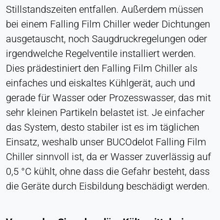
Stillstandszeiten entfallen. Außerdem müssen
Ermöglicht Inhalte von Drittanbietern wie z. B.
bei einem Falling Film Chiller weder Dichtungen
Videos. Wenn aktiviert, können technische Daten
an den Anbieter übertragen werden.
ausgetauscht, noch Saugdruckregelungen oder
irgendwelche Regelventile installiert werden.
Vimeo
Dies prädestiniert den Falling Film Chiller als
Name:
einfaches und eiskaltes Kühlgerät, auch und
vuid, player
gerade für Wasser oder Prozesswasser, das mit
Anbieter:
sehr kleinen Partikeln belastet ist. Je einfacher
Vimeo, Inc.
das System, desto stabiler ist es im täglichen
Zweck:
Einsatz, weshalb unser BUCOdelot Falling Film
Eingebetteter Videoinhalt
Chiller sinnvoll ist, da er Wasser zuverlässig auf
Cookie Laufzeit:
0,5 °C kühlt, ohne dass die Gefahr besteht, dass
Sitzung - 2 Jahre
die Geräte durch Eisbildung beschädigt werden.