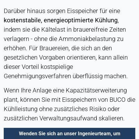
Cookie Laufzeit:
Darüber hinaus sorgen Eisspeicher für eine
Dauerhaft
kostenstabile, energieoptimierte Kühlung
,
indem sie die Kältelast in brauereifreie Zeiten
Hotjar
verlagern - ohne die Ammoniakbelastung zu
Name:
erhöhen. Für Brauereien, die sich an den
hjSession#, hjSessionUser#,
gesetzlichen Vorgaben orientieren, kann allein
_hjAbsoluteSessionInProgress
dieser Vorteil kostspielige
Anbieter:
Genehmigungsverfahren überflüssig machen.
Hotjar Ltd.
Zweck:
Wenn Ihre Anlage eine Kapazitätserweiterung
Analyse des Nutzerverhaltens
plant, können Sie mit Eisspeichern von BUCO die
Cookie Laufzeit:
Kühlleistung ohne zusätzliches Risiko oder
Sitzung - 1 Jahr
zusätzlichen Verwaltungsaufwand skalieren.
Wenden Sie sich an unser Ingenieurteam, um
EXTERNE MEDIEN