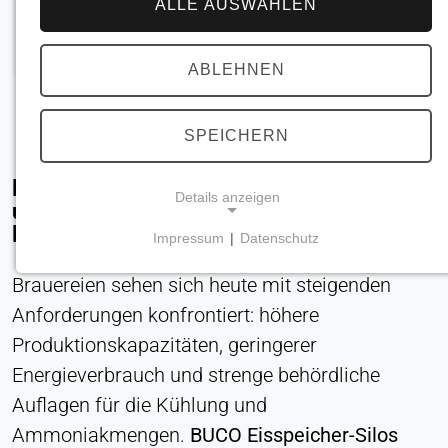
ALLE AUSWÄHLEN
ABLEHNEN
SPEICHERN
Einführung: Maximierung von Effizienz
Details anzeigen
und Kapazität in der modernen
Brauereikühlung
Impressum
|
Datenschutz
NOTWENDIGE COOKIES
Brauereien sehen sich heute mit steigenden
Erforderlich für Kernfunktionen der Website wie
Navigation und Speicherung von
Anforderungen konfrontiert: höhere
Datenschutzeinstellungen. Diese Cookies können
Produktionskapazitäten, geringerer
nicht deaktiviert werden.
Energieverbrauch und strenge behördliche
Auflagen für die Kühlung und
Cookie_Zustimmung
Ammoniakmengen.
BUCO Eisspeicher-Silos
Name: