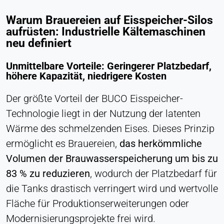
LinkedIn Gesellschaft
Warum Brauereien auf Eisspeicher-Silos
Zweck:
aufrüsten: Industrielle Kältemaschinen
Konversions-Tracking
neu definiert
Cookie Laufzeit:
Unmittelbare Vorteile: Geringerer Platzbedarf,
1 Tag - 1 Jahr
höhere Kapazität, niedrigere Kosten
Leadinfo
Der größte Vorteil der BUCO Eisspeicher-
Technologie liegt in der Nutzung der latenten
Name:
_li_id.#, _li_id.#.expires, _li_ses.#,
Wärme des schmelzenden Eises. Dieses Prinzip
_li_ses.#.expires, _li_ses.#.expires,
ermöglicht es Brauereien,
das herkömmliche
snowplowOutQueue_#_post2,
Volumen der Brauwasserspeicherung um bis zu
snowplowOutQueue_#_post2.expires
83 % zu reduzieren
, wodurch der Platzbedarf für
Anbieter:
Leadinfo B.V.
die Tanks drastisch verringert wird und wertvolle
Fläche für Produktionserweiterungen oder
Zweck:
Unternehmensidentifikation (B2B)
Modernisierungsprojekte frei wird.