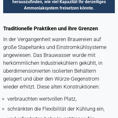
herauszufinden, wie viel Kapazität Ihr derzeitiges
Ermöglicht Inhalte von Drittanbietern wie z. B.
Ammoniaksystem freisetzen könnte.
Videos. Wenn aktiviert, können technische Daten
an den Anbieter übertragen werden.
Traditionelle Praktiken und ihre Grenzen
Vimeo
In der Vergangenheit waren Brauereien auf
Name:
große Stapeltanks und Einstromkühlsysteme
vuid, player
angewiesen. Das Brauwasser wurde mit
Anbieter:
herkömmlichen Industriekühlern gekühlt, in
Vimeo, Inc.
überdimensionierten isolierten Behältern
Zweck:
gelagert und über den Würze-Gegenstrom
Eingebetteter Videoinhalt
wieder erhitzt. Diese alten Konstruktionen:
Cookie Laufzeit:
Sitzung - 2 Jahre
verbrauchten wertvollen Platz,
schränkten die Flexibilität der Kühlung ein,