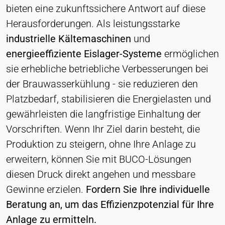
bieten eine zukunftssichere Antwort auf diese
Zustimmung
Herausforderungen. Als leistungsstarke
Anbieter:
industrielle Kältemaschinen
und
Heat Transfer Technology
energieeffiziente Eislager-Systeme
ermöglichen
Zweck:
sie erhebliche betriebliche Verbesserungen bei
Speichert Ihre Datenschutzeinstellungen
der Brauwasserkühlung - sie reduzieren den
Cookie Laufzeit:
Platzbedarf, stabilisieren die Energielasten und
1 Jahr
gewährleisten die langfristige Einhaltung der
Vorschriften. Wenn Ihr Ziel darin besteht, die
STATISTIK
Produktion zu steigern, ohne Ihre Anlage zu
Wird verwendet, um zu verstehen, wie die Website
erweitern, können Sie mit BUCO-Lösungen
genutzt wird, und um die Leistung und
diesen Druck direkt angehen und messbare
Benutzerfreundlichkeit zu verbessern. Die Daten
Gewinne erzielen.
Fordern Sie Ihre individuelle
werden anonymisiert verarbeitet.
Beratung an, um das Effizienzpotenzial für Ihre
Matomo
Anlage zu ermitteln.