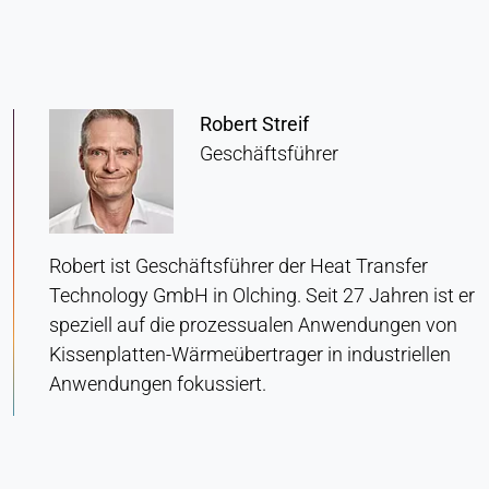
Anbieter:
Heat Transfer Technology
Zweck:
Statistik
Robert Streif
Cookie Laufzeit:
Geschäftsführer
Sitzung
VERMARKTUNG
Robert ist Geschäftsführer der Heat Transfer
Zur Messung der Marketingeffektivität und zur
Technology GmbH in Olching. Seit 27 Jahren ist er
Identifizierung geschäftsbezogener Besucher.
speziell auf die prozessualen Anwendungen von
Kissenplatten-Wärmeübertrager in industriellen
LinkedIn
Anwendungen fokussiert.
Name:
bcookie, li_gc, lidc
Anbieter: