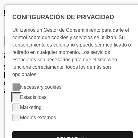
principal
CONFIGURACIÓN DE PRIVACIDAD
Utilizamos un Gestor de Consentimiento para darle el
Enfriamiento de
control sobre qué cookies y servicios se utilizan. Su
consentimiento es voluntario y puede ser modificado o
agua
retirado en cualquier momento. Los servicios
esenciales son necesarios para que el sitio web
Soluciones avanzadas de Almacén de
funcione correctamente; todos los demás son
hielo para operaciones cerveceras
opcionales.
eficientes energéticamente y que
Necessary cookies
ahorran espacio
Estadísticas
Marketing
Medios externos