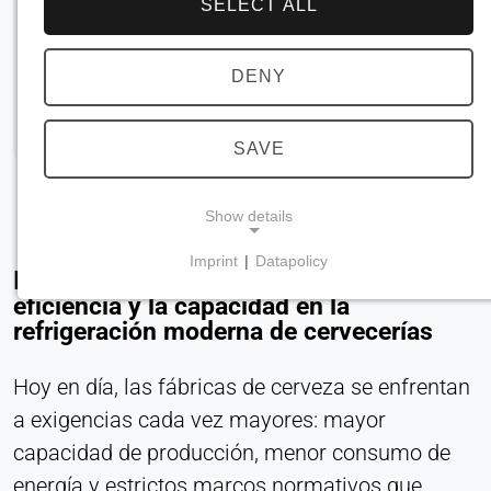
SELECT ALL
DENY
SAVE
Show details
Imprint
|
Datapolicy
Introducción: Maximización de la
NECESSARY COOKIES
eficiencia y la capacidad en la
Son necesarias para las funciones básicas del
refrigeración moderna de cervecerías
sitio web, como la navegación y el
almacenamiento de las preferencias de
Hoy en día, las fábricas de cerveza se enfrentan
privacidad. Estas cookies no pueden desactivarse.
a exigencias cada vez mayores: mayor
cookie_consent
capacidad de producción, menor consumo de
energía y estrictos marcos normativos que
Name: