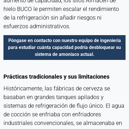
aumento de capacidad, los silos Almacén de
Habilita contenidos de terceros, como vídeos.
hielo BUCO le permiten escalar el rendimiento
Cuando se activa, los datos técnicos pueden ser
de la refrigeración sin añadir riesgos ni
transferidos al proveedor.
esfuerzos administrativos.
Vimeo
Póngase en contacto con nuestro equipo de ingeniería
Name:
para estudiar cuánta capacidad podría desbloquear su
vuid, reproductor
sistema de amoníaco actual.
Provider:
Vimeo, Inc.
Prácticas tradicionales y sus limitaciones
Purpose:
Contenido de vídeo incrustado
Históricamente, las fábricas de cerveza se
basaban en grandes tanques apilados y
Cookie duration:
Sesión - 2 años
sistemas de refrigeración de flujo único. El agua
de cocción se enfriaba con enfriadores
industriales convencionales, se almacenaba en