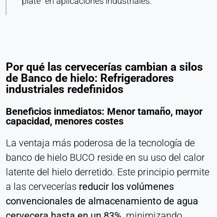
plate" en aplicaciones industriales.
Corporación LinkedIn
Purpose:
Seguimiento de conversiones
Cookie duration:
1 día - 1 año
Por qué las cervecerías cambian a silos
de Banco de hielo: Refrigeradores
industriales redefinidos
Leadinfo
Beneficios inmediatos: Menor tamaño, mayor
Name:
capacidad, menores costes
_li_id.#, _li_id.#.expires, _li_ses.#,
_li_ses.#.expires, _li_ses.#.expires,
La ventaja más poderosa de la tecnología de
snowplowOutQueue_#_post2,
snowplowOutQueue_#_post2.expires
banco de hielo BUCO reside en su uso del calor
latente del hielo derretido. Este principio permite
Provider:
Leadinfo B.V.
a las cervecerías
reducir los volúmenes
Purpose:
convencionales de almacenamiento de agua
Identificación de empresa (B2B)
cervecera hasta en un 83%
, minimizando