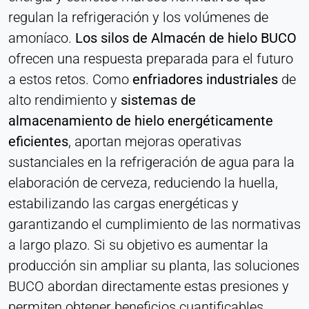
consentimiento
regulan la refrigeración y los volúmenes de
amoníaco.
Los silos de Almacén de hielo BUCO
Provider:
Heat Transfer Technology
ofrecen una respuesta preparada para el futuro
a estos retos. Como
enfriadores industriales
de
Purpose:
Almacena su configuración de privacidad
alto rendimiento y
sistemas de
almacenamiento de hielo energéticamente
Cookie duration:
1 año
eficientes
, aportan mejoras operativas
sustanciales en la refrigeración de agua para la
elaboración de cerveza, reduciendo la huella,
ESTADÍSTICAS
estabilizando las cargas energéticas y
Se utilizan para comprender cómo se utiliza el sitio
garantizando el cumplimiento de las normativas
web y para mejorar el rendimiento y la facilidad de
a largo plazo. Si su objetivo es aumentar la
uso. Los datos se procesan de forma anónima.
producción sin ampliar su planta, las soluciones
Matomo
BUCO abordan directamente estas presiones y
permiten obtener beneficios cuantificables.
Provider: