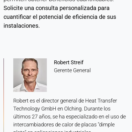
Heat Transfer Technology
Solicite una consulta personalizada para
cuantificar el potencial de eficiencia de sus
Purpose:
Estadísticas
instalaciones.
Cookie duration:
Sesión
Robert Streif
MARKETING
Gerente General
Utilizados para medir la eficacia del marketing e
identificar a los visitantes relacionados con el
negocio.
Robert es el director general de Heat Transfer
LinkedIn
Technology GmbH en Olching. Durante los
Name:
últimos 27 años, se ha especializado en el uso de
bcookie, li_gc, lidc
intercambiadores de calor de placas "dimple
Provider: