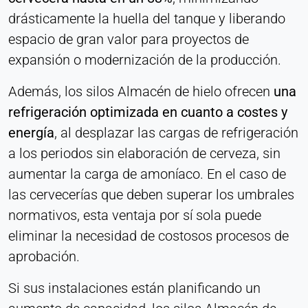
Cookie duration:
drásticamente la huella del tanque y liberando
Persistente
espacio de gran valor para proyectos de
expansión o modernización de la producción.
Hotjar
Además, los silos Almacén de hielo ofrecen
una
Name:
refrigeración optimizada en cuanto a costes y
hjSession#, hjSessionUser#,
_hjAbsoluteSessionInProgress
energía
, al desplazar las cargas de refrigeración
a los periodos sin elaboración de cerveza, sin
Provider:
Hotjar Ltd.
aumentar la carga de amoníaco. En el caso de
las cervecerías que deben superar los umbrales
Purpose:
Análisis del comportamiento del usuario
normativos, esta ventaja por sí sola puede
eliminar la necesidad de costosos procesos de
Cookie duration:
Sesión - 1 año
aprobación.
Si sus instalaciones están planificando un
MEDIOS EXTERNOS