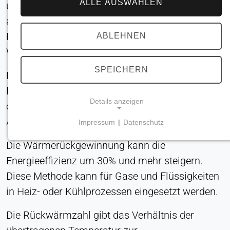
ALLE AUSWÄHLEN
und -aufnahme, reicht ein Wärmetauscher aus;
andernfalls ist ein Wärmespeicher, z. B. ein
Regenerator, zur kurzfristigen
ABLEHNEN
Wärmespeicherung erforderlich.
SPEICHERN
Das Ziel der Wärmerückgewinnung ist es, den
Primärenergiebedarf zu minimieren. Neben dem
Details anzeigen
energetischen Bedarf werden auch ökologische
Anforderungen erfüllt.
Impressum
|
Datenschutz
NOTWENDIGE COOKIES
Die Wärmerückgewinnung kann die
Erforderlich für Kernfunktionen der Website wie
Navigation und Speicherung von
Energieeffizienz um 30% und mehr steigern.
Datenschutzeinstellungen. Diese Cookies können
Diese Methode kann für Gase und Flüssigkeiten
nicht deaktiviert werden.
in Heiz- oder Kühlprozessen eingesetzt werden.
Cookie_Zustimmung
Die Rückwärmzahl gibt das Verhältnis der
Name: