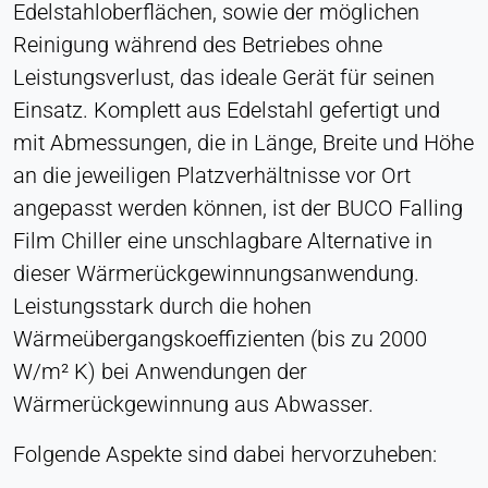
Edelstahloberflächen, sowie der möglichen
Cookie Laufzeit:
Reinigung während des Betriebes ohne
Dauerhaft
Leistungsverlust, das ideale Gerät für seinen
Einsatz. Komplett aus Edelstahl gefertigt und
Hotjar
mit Abmessungen, die in Länge, Breite und Höhe
Name:
an die jeweiligen Platzverhältnisse vor Ort
hjSession#, hjSessionUser#,
_hjAbsoluteSessionInProgress
angepasst werden können, ist der BUCO Falling
Film Chiller eine unschlagbare Alternative in
Anbieter:
Hotjar Ltd.
dieser Wärmerückgewinnungsanwendung.
Leistungsstark durch die hohen
Zweck:
Analyse des Nutzerverhaltens
Wärmeübergangskoeffizienten (bis zu 2000
W/m² K) bei Anwendungen der
Cookie Laufzeit:
Sitzung - 1 Jahr
Wärmerückgewinnung aus Abwasser.
Folgende Aspekte sind dabei hervorzuheben:
EXTERNE MEDIEN