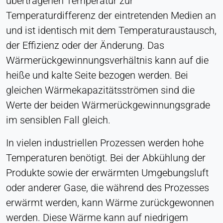
übertragenen Temperatur zur
Zustimmung
Temperaturdifferenz der eintretenden Medien an
Anbieter:
und ist identisch mit dem Temperaturaustausch,
Heat Transfer Technology
der Effizienz oder der Änderung. Das
Zweck:
Wärmerückgewinnungsverhältnis kann auf die
Speichert Ihre Datenschutzeinstellungen
heiße und kalte Seite bezogen werden. Bei
Cookie Laufzeit:
gleichen Wärmekapazitätsströmen sind die
1 Jahr
Werte der beiden Wärmerückgewinnungsgrade
im sensiblen Fall gleich.
STATISTIK
In vielen industriellen Prozessen werden hohe
Wird verwendet, um zu verstehen, wie die Website
Temperaturen benötigt. Bei der Abkühlung der
genutzt wird, und um die Leistung und
Produkte sowie der erwärmten Umgebungsluft
Benutzerfreundlichkeit zu verbessern. Die Daten
oder anderer Gase, die während des Prozesses
werden anonymisiert verarbeitet.
erwärmt werden, kann Wärme zurückgewonnen
Matomo
werden. Diese Wärme kann auf niedrigem