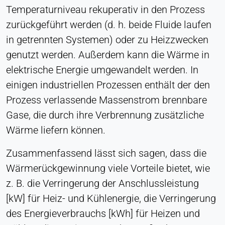
Temperaturniveau rekuperativ in den Prozess
Anbieter:
Heat Transfer Technology
zurückgeführt werden (d. h. beide Fluide laufen
in getrennten Systemen) oder zu Heizzwecken
Zweck:
Statistik
genutzt werden. Außerdem kann die Wärme in
elektrische Energie umgewandelt werden. In
Cookie Laufzeit:
Sitzung
einigen industriellen Prozessen enthält der den
Prozess verlassende Massenstrom brennbare
Gase, die durch ihre Verbrennung zusätzliche
VERMARKTUNG
Wärme liefern können.
Zur Messung der Marketingeffektivität und zur
Identifizierung geschäftsbezogener Besucher.
Zusammenfassend lässt sich sagen, dass die
Wärmerückgewinnung viele Vorteile bietet, wie
LinkedIn
z. B. die Verringerung der Anschlussleistung
Name:
[kW] für Heiz- und Kühlenergie, die Verringerung
bcookie, li_gc, lidc
des Energieverbrauchs [kWh] für Heizen und
Anbieter: