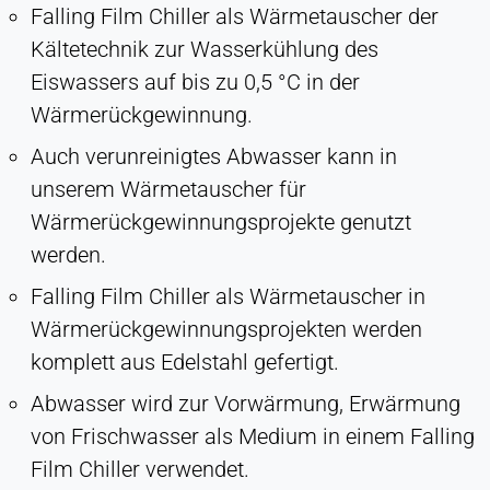
Falling Film Chiller als Wärmetauscher der
Ermöglicht Inhalte von Drittanbietern wie z. B.
Kältetechnik zur Wasserkühlung des
Videos. Wenn aktiviert, können technische Daten
an den Anbieter übertragen werden.
Eiswassers auf bis zu 0,5 °C in der
Wärmerückgewinnung.
Vimeo
Auch verunreinigtes Abwasser kann in
Name:
unserem Wärmetauscher für
vuid, player
Wärmerückgewinnungsprojekte genutzt
Anbieter:
werden.
Vimeo, Inc.
Falling Film Chiller als Wärmetauscher in
Zweck:
Wärmerückgewinnungsprojekten werden
Eingebetteter Videoinhalt
komplett aus Edelstahl gefertigt.
Cookie Laufzeit:
Sitzung - 2 Jahre
Abwasser wird zur Vorwärmung, Erwärmung
von Frischwasser als Medium in einem Falling
Film Chiller verwendet.