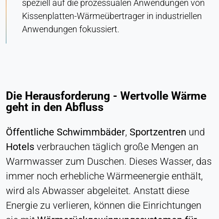
speziell auf die prozessualen Anwendungen von
Anbieter:
Kissenplatten-Wärmeübertrager in industriellen
Heat Transfer Technology
Anwendungen fokussiert.
Zweck:
Statistik
Cookie Laufzeit:
Sitzung
Die Herausforderung - Wertvolle Wärme
geht in den Abfluss
VERMARKTUNG
Öffentliche Schwimmbäder
,
Sportzentren
und
Zur Messung der Marketingeffektivität und zur
Identifizierung geschäftsbezogener Besucher.
Hotels
verbrauchen täglich große Mengen an
Warmwasser zum Duschen. Dieses Wasser, das
LinkedIn
immer noch erhebliche Wärmeenergie enthält,
Name:
wird als Abwasser abgeleitet. Anstatt diese
bcookie, li_gc, lidc
Energie zu verlieren, können die Einrichtungen
Anbieter: