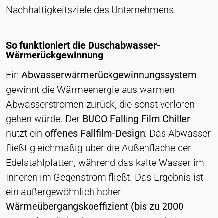
Nachhaltigkeitsziele des Unternehmens.
Cookie Laufzeit:
Dauerhaft
So funktioniert die Duschabwasser-
Hotjar
Wärmerückgewinnung
Name:
Ein
Abwasserwärmerückgewinnungssystem
hjSession#, hjSessionUser#,
gewinnt die Wärmeenergie aus warmen
_hjAbsoluteSessionInProgress
Abwasserströmen zurück, die sonst verloren
Anbieter:
gehen würde. Der
BUCO Falling Film Chiller
Hotjar Ltd.
nutzt ein
offenes Fallfilm-Design
: Das Abwasser
Zweck:
fließt gleichmäßig über die Außenfläche der
Analyse des Nutzerverhaltens
Edelstahlplatten, während das kalte Wasser im
Cookie Laufzeit:
Inneren im Gegenstrom fließt. Das Ergebnis ist
Sitzung - 1 Jahr
ein außergewöhnlich hoher
Wärmeübergangskoeffizient (bis zu 2000
EXTERNE MEDIEN