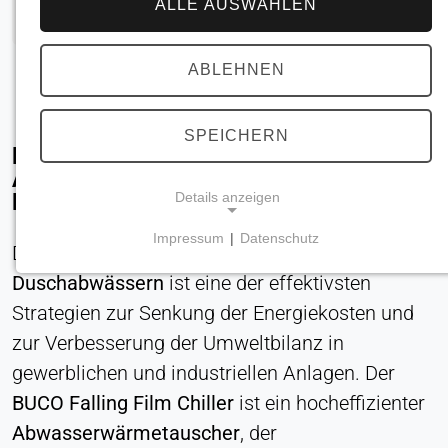
ALLE AUSWÄHLEN
ABLEHNEN
SPEICHERN
Effiziente
Abwasserwärmerückgewinnung mit dem
Falling Film Chiller von BUCO
Details anzeigen
Impressum
|
Datenschutz
Die Wärmerückgewinnung aus
NOTWENDIGE COOKIES
Duschabwässern
ist eine der effektivsten
Erforderlich für Kernfunktionen der Website wie
Navigation und Speicherung von
Strategien zur Senkung der Energiekosten und
Datenschutzeinstellungen. Diese Cookies können
zur Verbesserung der Umweltbilanz in
nicht deaktiviert werden.
gewerblichen und industriellen Anlagen. Der
BUCO Falling Film Chiller
ist ein hocheffizienter
Cookie_Zustimmung
Abwasserwärmetauscher
, der
Name: