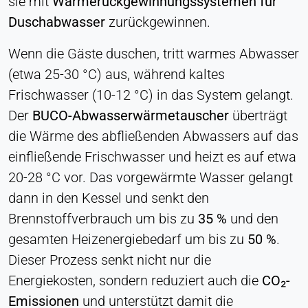
sie mit
Wärmerückgewinnungssystemen für
LinkedIn Gesellschaft
Duschabwasser
zurückgewinnen.
Zweck:
Konversions-Tracking
Wenn die Gäste duschen, tritt warmes Abwasser
(etwa 25-30 °C) aus, während kaltes
Cookie Laufzeit:
1 Tag - 1 Jahr
Frischwasser (10-12 °C) in das System gelangt.
Der
BUCO-Abwasserwärmetauscher
überträgt
Leadinfo
die Wärme des abfließenden Abwassers auf das
einfließende Frischwasser und heizt es auf etwa
Name:
_li_id.#, _li_id.#.expires, _li_ses.#,
20-28 °C vor. Das vorgewärmte Wasser gelangt
_li_ses.#.expires, _li_ses.#.expires,
dann in den Kessel und senkt den
snowplowOutQueue_#_post2,
snowplowOutQueue_#_post2.expires
Brennstoffverbrauch um bis zu
35 %
und den
gesamten Heizenergiebedarf um bis zu
50 %
.
Anbieter:
Leadinfo B.V.
Dieser Prozess senkt nicht nur die
Energiekosten, sondern reduziert auch die
CO₂-
Zweck:
Unternehmensidentifikation (B2B)
Emissionen
und unterstützt damit die