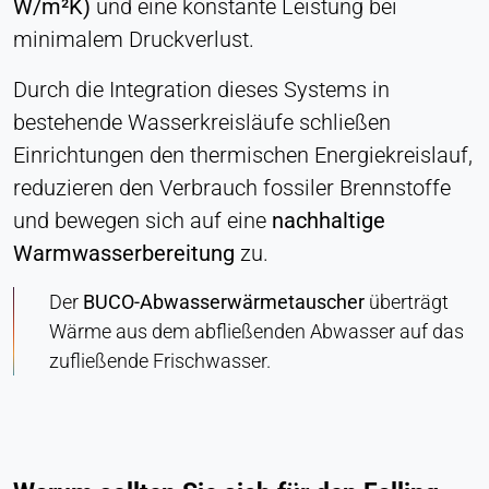
W/m²K)
und eine konstante Leistung bei
Ermöglicht Inhalte von Drittanbietern wie z. B.
minimalem Druckverlust.
Videos. Wenn aktiviert, können technische Daten
an den Anbieter übertragen werden.
Durch die Integration dieses Systems in
bestehende Wasserkreisläufe schließen
Vimeo
Einrichtungen den thermischen Energiekreislauf,
Name:
reduzieren den Verbrauch fossiler Brennstoffe
vuid, player
und bewegen sich auf eine
nachhaltige
Anbieter:
Warmwasserbereitung
zu.
Vimeo, Inc.
Der
BUCO-Abwasserwärmetauscher
überträgt
Zweck:
Eingebetteter Videoinhalt
Wärme aus dem abfließenden Abwasser auf das
zufließende Frischwasser.
Cookie Laufzeit:
Sitzung - 2 Jahre