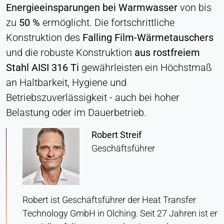
Energieeinsparungen bei Warmwasser
von bis
Zustimmung
zu
50 %
ermöglicht. Die fortschrittliche
Anbieter:
Konstruktion des
Falling Film-Wärmetauschers
Heat Transfer Technology
und die robuste Konstruktion
aus rostfreiem
Zweck:
Stahl AISI 316 Ti
gewährleisten ein Höchstmaß
Speichert Ihre Datenschutzeinstellungen
an Haltbarkeit, Hygiene und
Cookie Laufzeit:
Betriebszuverlässigkeit - auch bei hoher
1 Jahr
Belastung oder im Dauerbetrieb.
Robert Streif
STATISTIK
Geschäftsführer
Wird verwendet, um zu verstehen, wie die Website
genutzt wird, und um die Leistung und
Benutzerfreundlichkeit zu verbessern. Die Daten
werden anonymisiert verarbeitet.
Robert ist Geschäftsführer der Heat Transfer
Technology GmbH in Olching. Seit 27 Jahren ist er
Matomo