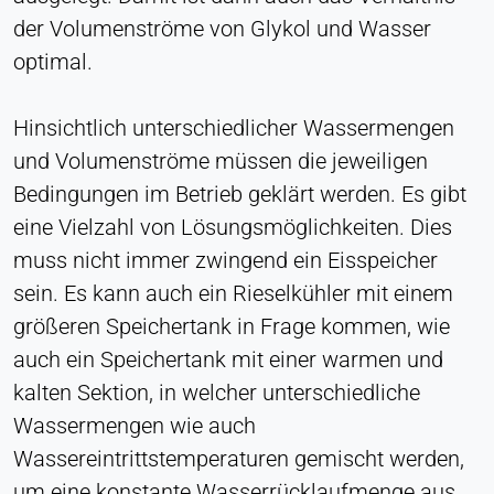
Zustimmung
der Volumenströme von Glykol und Wasser
optimal.
Anbieter:
Heat Transfer Technology
Hinsichtlich unterschiedlicher Wassermengen
Zweck:
Speichert Ihre Datenschutzeinstellungen
und Volumenströme müssen die jeweiligen
Bedingungen im Betrieb geklärt werden. Es gibt
Cookie Laufzeit:
1 Jahr
eine Vielzahl von Lösungsmöglichkeiten. Dies
muss nicht immer zwingend ein Eisspeicher
sein. Es kann auch ein Rieselkühler mit einem
STATISTIK
größeren Speichertank in Frage kommen, wie
Wird verwendet, um zu verstehen, wie die Website
auch ein Speichertank mit einer warmen und
genutzt wird, und um die Leistung und
kalten Sektion, in welcher unterschiedliche
Benutzerfreundlichkeit zu verbessern. Die Daten
werden anonymisiert verarbeitet.
Wassermengen wie auch
Wassereintrittstemperaturen gemischt werden,
Matomo
um eine konstante Wasserrücklaufmenge aus