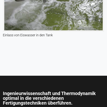
Ermöglicht Inhalte von Drittanbietern wie z. B.
Videos. Wenn aktiviert, können technische Daten
an den Anbieter übertragen werden.
Vimeo
Einlass von Eiswasser in den Tank
Name:
vuid, player
Anbieter:
Vimeo, Inc.
Zweck:
Eingebetteter Videoinhalt
Cookie Laufzeit:
Sitzung - 2 Jahre
Ingenieurwissenschaft und Thermodynamik
optimal in die verschiedenen
Fertigungstechniken überführen.