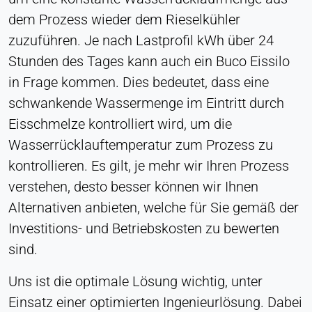
Anbieter:
dem Prozess wieder dem Rieselkühler
Heat Transfer Technology
zuzuführen. Je nach Lastprofil kWh über 24
Zweck:
Stunden des Tages kann auch ein Buco Eissilo
Statistik
in Frage kommen. Dies bedeutet, dass eine
Cookie Laufzeit:
schwankende Wassermenge im Eintritt durch
Sitzung
Eisschmelze kontrolliert wird, um die
Wasserrücklauftemperatur zum Prozess zu
kontrollieren. Es gilt, je mehr wir Ihren Prozess
VERMARKTUNG
verstehen, desto besser können wir Ihnen
Zur Messung der Marketingeffektivität und zur
Identifizierung geschäftsbezogener Besucher.
Alternativen anbieten, welche für Sie gemäß der
Investitions- und Betriebskosten zu bewerten
LinkedIn
sind.
Name:
Uns ist die optimale Lösung wichtig, unter
bcookie, li_gc, lidc
Einsatz einer optimierten Ingenieurlösung. Dabei
Anbieter: