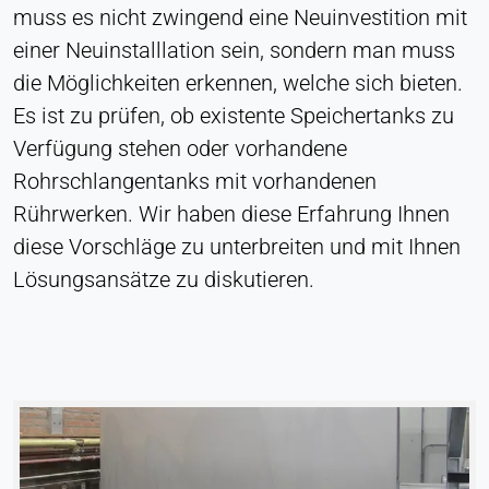
muss es nicht zwingend eine Neuinvestition mit
LinkedIn Gesellschaft
einer Neuinstalllation sein, sondern man muss
Zweck:
Konversions-Tracking
die Möglichkeiten erkennen, welche sich bieten.
Es ist zu prüfen, ob existente Speichertanks zu
Cookie Laufzeit:
1 Tag - 1 Jahr
Verfügung stehen oder vorhandene
Rohrschlangentanks mit vorhandenen
Leadinfo
Rührwerken. Wir haben diese Erfahrung Ihnen
diese Vorschläge zu unterbreiten und mit Ihnen
Name:
_li_id.#, _li_id.#.expires, _li_ses.#,
Lösungsansätze zu diskutieren.
_li_ses.#.expires, _li_ses.#.expires,
snowplowOutQueue_#_post2,
snowplowOutQueue_#_post2.expires
Anbieter:
Leadinfo B.V.
Zweck:
Unternehmensidentifikation (B2B)