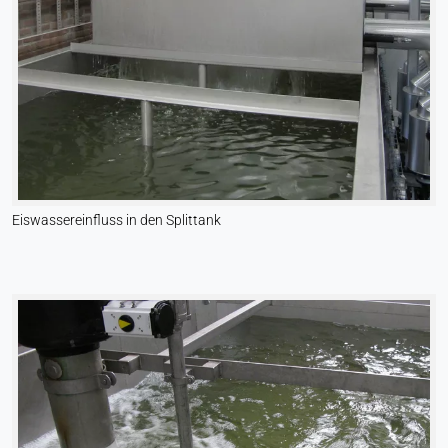
Cookie Laufzeit:
Dauerhaft
Hotjar
Name:
hjSession#, hjSessionUser#,
_hjAbsoluteSessionInProgress
Eiswassereinfluss in den Splittank
Anbieter:
Hotjar Ltd.
Zweck:
Analyse des Nutzerverhaltens
Cookie Laufzeit:
Sitzung - 1 Jahr
EXTERNE MEDIEN