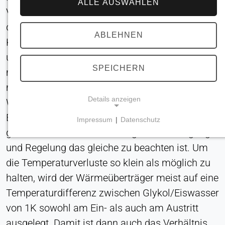
ALLE AUSWÄHLEN
Verbraucherkreislaufes. Die Folge wäre sonst,
dass der Schichtspeicher trotz voller
ABLEHNEN
Kälteleistung der Kältemaschine weiter entladen
und warmer Rücklauf aus dem Speicher sich
SPEICHERN
mit dem kalten Vorlauf der Kältemaschine
mischt und so die Vorlauftemperatur anhebt.
Details anzeigen
Weniger bekannt ist, dass bei einem zwischen
Erzeuger- und Verbrauchskreislauf
Impressum
|
Datenschutz
NOTWENDIGE COOKIES
geschaltetem Wärmeüberträger bei Auslegung
Erforderlich für Kernfunktionen der Website wie
und Regelung das gleiche zu beachten ist. Um
Navigation und Speicherung von
die Temperaturverluste so klein als möglich zu
Datenschutzeinstellungen. Diese Cookies können
halten, wird der Wärmeüberträger meist auf eine
nicht deaktiviert werden.
Temperaturdifferenz zwischen Glykol/Eiswasser
Cookie_Zustimmung
von 1K sowohl am Ein- als auch am Austritt
ausgelegt. Damit ist dann auch das Verhältnis
Name: