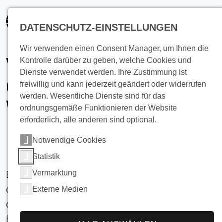
springen
DATENSCHUTZ-EINSTELLUNGEN
Wir verwenden einen Consent Manager, um Ihnen die
Volumenströme im
Kontrolle darüber zu geben, welche Cookies und
Dienste verwendet werden. Ihre Zustimmung ist
Glykol/Eiswasser-
freiwillig und kann jederzeit geändert oder widerrufen
werden. Wesentliche Dienste sind für das
Wärmetauscher
ordnungsgemäße Funktionieren der Website
erforderlich, alle anderen sind optional.
Notwendige Cookies
Statistik
Vermarktung
Bei 2-Kreis-Kälteträgersystemen ist bekannt,
dass im Volllasttzeitpunkt der Volumenstrom
Externe Medien
des Erzeugerkreislaufes eher größer, auf keinen
Fall aber kleiner sein soll als der des