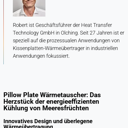
Anbieter:
Heat Transfer Technology
Zweck:
Robert ist Geschäftsführer der Heat Transfer
Statistik
Technology GmbH in Olching. Seit 27 Jahren ist er
Cookie Laufzeit:
speziell auf die prozessualen Anwendungen von
Sitzung
Kissenplatten-Wärmeübertrager in industriellen
Anwendungen fokussiert.
VERMARKTUNG
Zur Messung der Marketingeffektivität und zur
Identifizierung geschäftsbezogener Besucher.
Pillow Plate Wärmetauscher: Das
LinkedIn
Herzstück der energieeffizienten
Kühlung von Meeresfrüchten
Name:
bcookie, li_gc, lidc
Innovatives Design und überlegene
Anbieter:
Wärmeübertragung