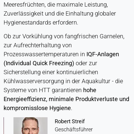
Meeresfrüchten, die maximale Leistung,
Zustimmung
Zuverlässigkeit und die Einhaltung globaler
Anbieter:
Hygienestandards erfordern.
Heat Transfer Technology
Zweck:
Ob zur Vorkühlung von fangfrischen Garnelen,
Speichert Ihre Datenschutzeinstellungen
zur Aufrechterhaltung von
Cookie Laufzeit:
Prozesswassertemperaturen in
IQF-Anlagen
1 Jahr
(Individual Quick Freezing)
oder zur
Sicherstellung einer kontinuierlichen
Kühlwasserversorgung in der Aquakultur - die
STATISTIK
Systeme von HTT garantieren
hohe
Wird verwendet, um zu verstehen, wie die Website
Energieeffizienz, minimale Produktverluste und
genutzt wird, und um die Leistung und
Benutzerfreundlichkeit zu verbessern. Die Daten
kompromisslose Hygiene
.
werden anonymisiert verarbeitet.
Robert Streif
Matomo
Geschäftsführer