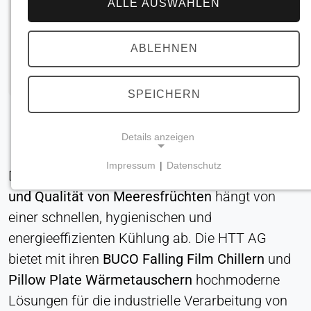
ALLE AUSWÄHLEN
ABLEHNEN
SPEICHERN
Details anzeigen
Impressum
|
Datenschutz
Die Aufrechterhaltung der
Frische, Sicherheit
NOTWENDIGE COOKIES
und Qualität von Meeresfrüchten
hängt von
Erforderlich für Kernfunktionen der Website wie
Navigation und Speicherung von
einer schnellen, hygienischen und
Datenschutzeinstellungen. Diese Cookies können
energieeffizienten Kühlung ab. Die HTT AG
nicht deaktiviert werden.
bietet mit ihren
BUCO Falling Film Chillern
und
Pillow Plate Wärmetauschern
hochmoderne
Cookie_Zustimmung
Lösungen für die industrielle Verarbeitung von
Name: