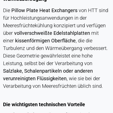
LinkedIn Gesellschaft
Die
Pillow Plate Heat Exchangers
von HTT sind
Zweck:
für Hochleistungsanwendungen in der
Konversions-Tracking
Meeresfrüchtekühlung konzipiert und verfügen
Cookie Laufzeit:
über
vollverschweißte Edelstahlplatten
mit
1 Tag - 1 Jahr
einer
kissenförmigen Oberfläche
, die die
Turbulenz und den Wärmeübergang verbessert.
Leadinfo
Diese Geometrie gewährleistet eine hohe
Name:
Leistung, selbst bei der Verarbeitung von
_li_id.#, _li_id.#.expires, _li_ses.#,
_li_ses.#.expires, _li_ses.#.expires,
Salzlake, Schalenpartikeln oder anderen
snowplowOutQueue_#_post2,
verunreinigten Flüssigkeiten
, wie sie bei der
snowplowOutQueue_#_post2.expires
Verarbeitung von Meeresfrüchten üblich sind.
Anbieter:
Leadinfo B.V.
Die wichtigsten technischen Vorteile
Zweck:
Unternehmensidentifikation (B2B)