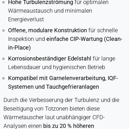
Hohe Turbulenzströmung
für optimalen
Cookie Laufzeit:
Wärmeaustausch und minimalen
Dauerhaft
Energieverlust
Offene, modulare Konstruktion
für schnelle
Hotjar
Inspektion und
einfache CIP-Wartung (Clean-
Name:
in-Place)
hjSession#, hjSessionUser#,
_hjAbsoluteSessionInProgress
Korrosionsbeständiger Edelstahl
für lange
Anbieter:
Lebensdauer und hygienischen Betrieb
Hotjar Ltd.
Kompatibel mit Garnelenverarbeitung, IQF-
Zweck:
Systemen und Tauchgefrieranlagen
Analyse des Nutzerverhaltens
Cookie Laufzeit:
Durch die Verbesserung der Turbulenz und die
Sitzung - 1 Jahr
Beseitigung von Totzonen bieten diese
Wärmetauscher laut unabhängiger CFD-
Analysen einen
bis zu 20 % höheren
EXTERNE MEDIEN