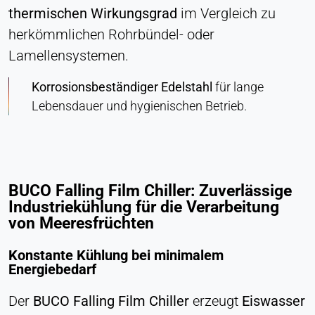
thermischen Wirkungsgrad
im Vergleich zu
Ermöglicht Inhalte von Drittanbietern wie z. B.
herkömmlichen Rohrbündel- oder
Videos. Wenn aktiviert, können technische Daten
an den Anbieter übertragen werden.
Lamellensystemen.
Vimeo
Korrosionsbeständiger Edelstahl
für lange
Lebensdauer und hygienischen Betrieb.
Name:
vuid, player
Anbieter:
Vimeo, Inc.
BUCO Falling Film Chiller: Zuverlässige
Zweck:
Industriekühlung für die Verarbeitung
Eingebetteter Videoinhalt
von Meeresfrüchten
Cookie Laufzeit:
Sitzung - 2 Jahre
Konstante Kühlung bei minimalem
Energiebedarf
Der
BUCO Falling Film Chiller
erzeugt
Eiswasser