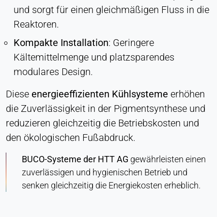
und sorgt für einen gleichmäßigen Fluss in die
Cookie Laufzeit:
Dauerhaft
Reaktoren.
Kompakte Installation
: Geringere
Hotjar
Kältemittelmenge und platzsparendes
Name:
modulares Design.
hjSession#, hjSessionUser#,
_hjAbsoluteSessionInProgress
Diese
energieeffizienten Kühlsysteme
erhöhen
die Zuverlässigkeit in der Pigmentsynthese und
Anbieter:
Hotjar Ltd.
reduzieren gleichzeitig die Betriebskosten und
den ökologischen Fußabdruck.
Zweck:
Analyse des Nutzerverhaltens
BUCO-Systeme der HTT AG
gewährleisten einen
Cookie Laufzeit:
zuverlässigen und hygienischen Betrieb und
Sitzung - 1 Jahr
senken gleichzeitig die Energiekosten erheblich.
EXTERNE MEDIEN