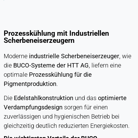
Anbieter:
Heat Transfer Technology
Zweck:
Statistik
Prozesskühlung mit Industriellen
Scherbeneiserzeugern
Cookie Laufzeit:
Sitzung
Moderne
industrielle Scherbeneiserzeuger
, wie
die
BUCO-Systeme der HTT AG
, liefern eine
optimale
Prozesskühlung für die
VERMARKTUNG
Zur Messung der Marketingeffektivität und zur
Pigmentproduktion
.
Identifizierung geschäftsbezogener Besucher.
Die
Edelstahlkonstruktion
und das
optimierte
LinkedIn
Verdampfungsdesign
sorgen für einen
zuverlässigen und hygienischen Betrieb bei
Name:
bcookie, li_gc, lidc
gleichzeitig deutlich reduzierten Energiekosten.
Anbieter: