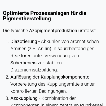
Ermöglicht Inhalte von Drittanbietern wie z. B.
Videos. Wenn aktiviert, können technische Daten
Optimierte Prozessanlagen für die
an den Anbieter übertragen werden.
Pigmentherstellung
Vimeo
Die typische
Azopigmentproduktion
umfasst:
Name:
Diazotierung
- Abkühlen von aromatischen
vuid, player
Aminen (z.B. Anilin) in säurebeständigen
Anbieter:
Reaktoren unter Verwendung von
Vimeo, Inc.
Scherbeneis
zur stabilen
Zweck:
Diazoniumsalzbildung.
Eingebetteter Videoinhalt
Auflösung der Kupplungskomponente
-
Cookie Laufzeit:
Vorbereitung des Kupplungsmittels unter
Sitzung - 2 Jahre
kontrollierten Bedingungen.
Azokupplung
- Kombination der
Komponenten in einem zentralen Rührkessel