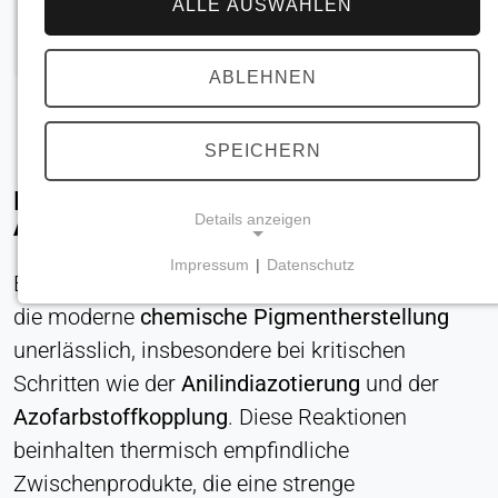
ALLE AUSWÄHLEN
ABLEHNEN
SPEICHERN
Innovative Kühltechnologie für die
Details anzeigen
Azofarbstoff- und Pigmentproduktion
Impressum
|
Datenschutz
Eine präzise,
energieeffiziente Kühlung
ist für
NOTWENDIGE COOKIES
die moderne
chemische Pigmentherstellung
Erforderlich für Kernfunktionen der Website wie
Navigation und Speicherung von
unerlässlich, insbesondere bei kritischen
Datenschutzeinstellungen. Diese Cookies können
Schritten wie der
Anilindiazotierung
und der
nicht deaktiviert werden.
Azofarbstoffkopplung
. Diese Reaktionen
beinhalten thermisch empfindliche
Cookie_Zustimmung
Zwischenprodukte, die eine strenge
Name: