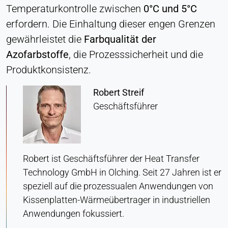
Temperaturkontrolle zwischen
0°C und 5°C
Zustimmung
erfordern. Die Einhaltung dieser engen Grenzen
Anbieter:
gewährleistet die
Farbqualität der
Heat Transfer Technology
Azofarbstoffe
, die Prozesssicherheit und die
Zweck:
Produktkonsistenz.
Speichert Ihre Datenschutzeinstellungen
Cookie Laufzeit:
Robert Streif
1 Jahr
Geschäftsführer
STATISTIK
Wird verwendet, um zu verstehen, wie die Website
Robert ist Geschäftsführer der Heat Transfer
genutzt wird, und um die Leistung und
Technology GmbH in Olching. Seit 27 Jahren ist er
Benutzerfreundlichkeit zu verbessern. Die Daten
speziell auf die prozessualen Anwendungen von
werden anonymisiert verarbeitet.
Kissenplatten-Wärmeübertrager in industriellen
Anwendungen fokussiert.
Matomo