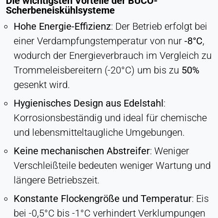
Die wichtigsten Vorteile der BUCO-
LinkedIn Gesellschaft
Scherbeneiskühlsysteme
Hohe Energie-Effizienz
: Der Betrieb erfolgt bei
Zweck:
Konversions-Tracking
einer Verdampfungstemperatur von nur
-8°C
,
Cookie Laufzeit:
wodurch der Energieverbrauch im Vergleich zu
1 Tag - 1 Jahr
Trommeleisbereitern (-20°C) um bis zu
50%
gesenkt wird.
Leadinfo
Hygienisches Design aus Edelstahl
:
Name:
Korrosionsbeständig und ideal für chemische
_li_id.#, _li_id.#.expires, _li_ses.#,
und lebensmitteltaugliche Umgebungen.
_li_ses.#.expires, _li_ses.#.expires,
snowplowOutQueue_#_post2,
Keine mechanischen Abstreifer
: Weniger
snowplowOutQueue_#_post2.expires
Verschleißteile bedeuten weniger Wartung und
Anbieter:
längere Betriebszeit.
Leadinfo B.V.
Konstante Flockengröße und Temperatur
: Eis
Zweck:
Unternehmensidentifikation (B2B)
bei -0,5°C bis -1°C verhindert Verklumpungen