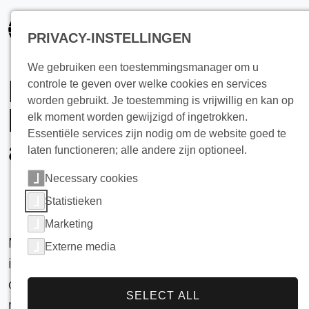
PRIVACY-INSTELLINGEN
We gebruiken een toestemmingsmanager om u
Natuurlijk
controle te geven over welke cookies en services
worden gebruikt. Je toestemming is vrijwillig en kan op
koelmiddel
elk moment worden gewijzigd of ingetrokken.
Essentiële services zijn nodig om de website goed te
ammoniak
laten functioneren; alle andere zijn optioneel.
Necessary cookies
Statistieken
Marketing
Meer dan een eeuw van innovatie binnen de
Externe media
industriële koeltechnologie heeft geleid tot het
overheersende gebruik van ammoniak als
SELECT ALL
natuurlijk koudemiddel, waardoor het een