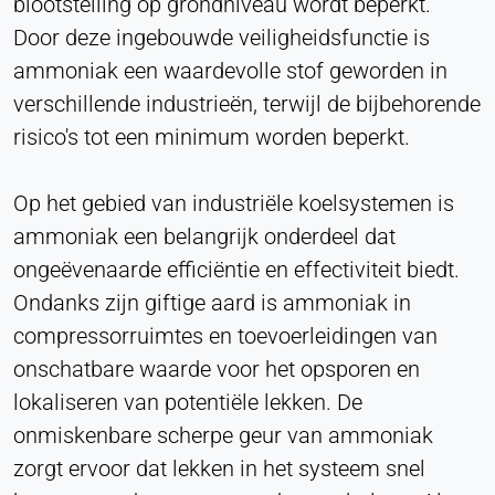
blootstelling op grondniveau wordt beperkt.
Door deze ingebouwde veiligheidsfunctie is
Hotjar
ammoniak een waardevolle stof geworden in
verschillende industrieën, terwijl de bijbehorende
Name:
hjSession#, hjSessionUser#,
risico's tot een minimum worden beperkt.
_hjAbsoluteSessionInProgress
Provider:
Op het gebied van industriële koelsystemen is
Hotjar Ltd.
ammoniak een belangrijk onderdeel dat
Purpose:
ongeëvenaarde efficiëntie en effectiviteit biedt.
Analyse van gebruikersgedrag
Ondanks zijn giftige aard is ammoniak in
Cookie duration:
compressorruimtes en toevoerleidingen van
Sessie - 1 jaar
onschatbare waarde voor het opsporen en
lokaliseren van potentiële lekken. De
onmiskenbare scherpe geur van ammoniak
EXTERNE MEDIA
zorgt ervoor dat lekken in het systeem snel
Maakt inhoud van derden mogelijk, zoals video's.
Indien geactiveerd, kunnen technische gegevens