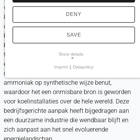
vertrouwde en betrouwbare keuze is. Dit
DENY
kleurloze gas, dat de koelaanduiding R717
draagt, heeft een sterk prikkelende geur en
beschikt over unieke eigenschappen die worden
SAVE
bereikt door subtiele veranderingen in de
thermische energie. Door gebruik te maken van
Show details
een proces van vloeibaar maken door druk uit te
Imprint
|
Datapolicy
oefenen, zijn de efficiëntie en effectiviteit van
NECESSARY COOKIES
ammoniak op synthetische wijze benut,
Vereist voor de kernfunctionaliteit van de website,
zoals navigatie en het opslaan van
waardoor het een onmisbare bron is geworden
privacyvoorkeuren. Deze cookies kunnen niet
voor koelinstallaties over de hele wereld. Deze
worden uitgeschakeld.
bedrijfsgerichte aanpak heeft bijgedragen aan
een duurzame industrie die wendbaar blijft en
cookie_toestemming
zich aanpast aan het snel evoluerende
Name:
energielandschap.
toestemming