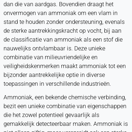
dan die van aardgas. Bovendien draagt het
Purpose:
onvermogen van ammoniak om een vlam in
Statistieken
stand te houden zonder ondersteuning, evenals
Cookie duration:
de sterke aantrekkingskracht op vocht, bij aan
Sessie
de classificatie van ammoniak als een stof die
nauwelijks ontvlambaar is. Deze unieke
combinatie van milieuvriendelijke en
MARKETING
Gebruikt om marketingeffectiviteit te meten en
veiligheidskenmerken maakt ammoniak tot een
bedrijfsgerelateerde bezoekers te identificeren.
bijzonder aantrekkelijke optie in diverse
toepassingen in verschillende industrieën.
LinkedIn
Ammoniak, een bekende chemische verbinding,
Name:
bcookie, li_gc, lidc
bezit een unieke combinatie van eigenschappen
die het zowel potentieel gevaarlijk als
Provider:
LinkedIn Bedrijf
gemakkelijk detecteerbaar maken. Ammoniak is