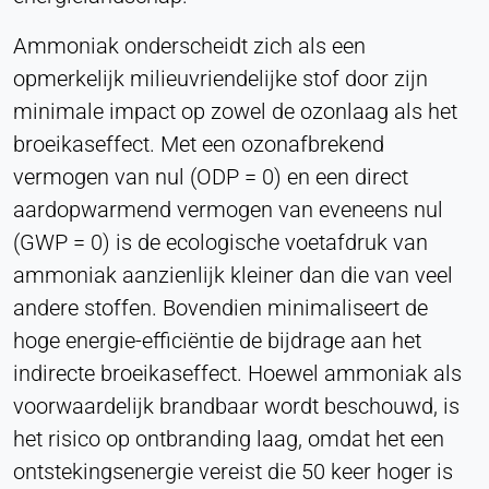
Provider:
Ammoniak onderscheidt zich als een
Heat Transfer Technology
opmerkelijk milieuvriendelijke stof door zijn
Purpose:
minimale impact op zowel de ozonlaag als het
Slaat uw privacy-instellingen op
broeikaseffect. Met een ozonafbrekend
Cookie duration:
vermogen van nul (ODP = 0) en een direct
1 jaar
aardopwarmend vermogen van eveneens nul
(GWP = 0) is de ecologische voetafdruk van
ammoniak aanzienlijk kleiner dan die van veel
STATISTIEKEN
andere stoffen. Bovendien minimaliseert de
Gebruikt om te begrijpen hoe de website wordt
gebruikt en om de prestaties en bruikbaarheid te
hoge energie-efficiëntie de bijdrage aan het
verbeteren. Gegevens worden anoniem verwerkt.
indirecte broeikaseffect. Hoewel ammoniak als
voorwaardelijk brandbaar wordt beschouwd, is
Matomo
het risico op ontbranding laag, omdat het een
Provider:
ontstekingsenergie vereist die 50 keer hoger is
Heat Transfer Technology