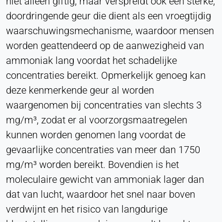
niet alleen giftig, maar verspreidt ook een sterke,
Purpose:
Conversie bijhouden
doordringende geur die dient als een vroegtijdig
waarschuwingsmechanisme, waardoor mensen
Cookie duration:
1 dag - 1 jaar
worden geattendeerd op de aanwezigheid van
ammoniak lang voordat het schadelijke
Leadinfo
concentraties bereikt. Opmerkelijk genoeg kan
deze kenmerkende geur al worden
Name:
_li_id.#, _li_id.#.expires, _li_ses.#,
waargenomen bij concentraties van slechts 3
_li_ses.#.expires, _li_ses.#.expires,
mg/m³, zodat er al voorzorgsmaatregelen
sneeuwploegOutQueue_#_post2,
sneeuwploegOutQue_#_post2.expires
kunnen worden genomen lang voordat de
gevaarlijke concentraties van meer dan 1750
Provider:
Leadinfo B.V.
mg/m³ worden bereikt. Bovendien is het
moleculaire gewicht van ammoniak lager dan
Purpose:
Bedrijfsidentificatie (B2B)
dat van lucht, waardoor het snel naar boven
verdwijnt en het risico van langdurige
Cookie duration:
Aanhoudend