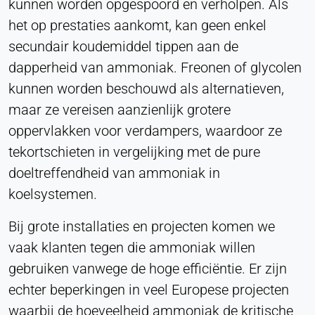
kunnen worden opgespoord en verholpen. Als
worden overgedragen aan de provider.
het op prestaties aankomt, kan geen enkel
secundair koudemiddel tippen aan de
Vimeo
dapperheid van ammoniak. Freonen of glycolen
Name:
kunnen worden beschouwd als alternatieven,
vuid, speler
maar ze vereisen aanzienlijk grotere
Provider:
oppervlakken voor verdampers, waardoor ze
Vimeo, Inc.
tekortschieten in vergelijking met de pure
Purpose:
doeltreffendheid van ammoniak in
Ingebedde video-inhoud
koelsystemen.
Cookie duration:
Sessie - 2 jaar
Bij grote installaties en projecten komen we
vaak klanten tegen die ammoniak willen
gebruiken vanwege de hoge efficiëntie. Er zijn
echter beperkingen in veel Europese projecten
waarbij de hoeveelheid ammoniak de kritische