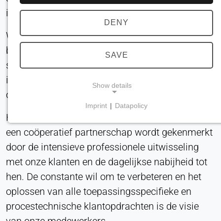
industrieën.
DENY
We zijn al in staat geweest om veel nieuwe
benaderingen van oplossingen in deze vorm
SAVE
succesvol toe te passen in tal van verschillende
industrieën, die voorheen onbekend waren bij
Show details
onze klanten in deze vorm en ontwerp.
Imprint
|
Datapolicy
NECESSARY COOKIES
Het vertrouwen in de kwaliteit en prestaties van
Vereist voor de kernfunctionaliteit van de website,
een coöperatief partnerschap wordt gekenmerkt
zoals navigatie en het opslaan van
door de intensieve professionele uitwisseling
privacyvoorkeuren. Deze cookies kunnen niet
met onze klanten en de dagelijkse nabijheid tot
worden uitgeschakeld.
hen. De constante wil om te verbeteren en het
cookie_toestemming
oplossen van alle toepassingsspecifieke en
procestechnische klantopdrachten is de visie
Name:
toestemming