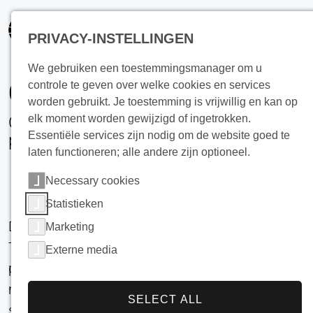
PRIVACY-INSTELLINGEN
We gebruiken een toestemmingsmanager om u
Contact
controle te geven over welke cookies en services
worden gebruikt. Je toestemming is vrijwillig en kan op
Overdraagbaarheid met betrekking tot
elk moment worden gewijzigd of ingetrokken.
Essentiële services zijn nodig om de website goed te
procestechnische vereisten
laten functioneren; alle andere zijn optioneel.
Necessary cookies
Statistieken
De voortdurende verdere ontwikkeling van Heat
Marketing
Transfer Technology AG in complexe,
Externe media
procestechnische projecten geeft ons de
mogelijkheid om onze kennis over te dragen en
SELECT ALL
succesvol toe te passen in een breed scala van