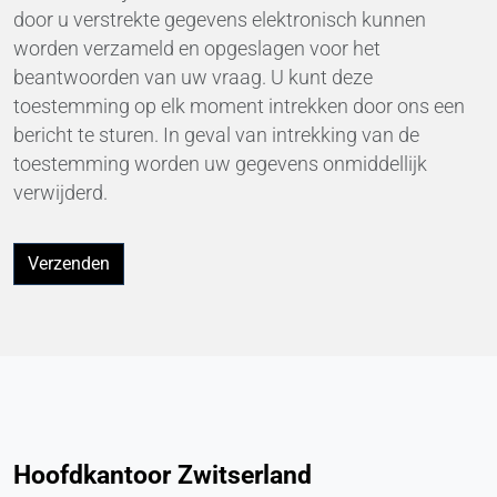
door u verstrekte gegevens elektronisch kunnen
worden verzameld en opgeslagen voor het
Hotjar
beantwoorden van uw vraag. U kunt deze
Name:
toestemming op elk moment intrekken door ons een
hjSession#, hjSessionUser#,
bericht te sturen. In geval van intrekking van de
_hjAbsoluteSessionInProgress
toestemming worden uw gegevens onmiddellijk
verwijderd.
Provider:
Hotjar Ltd.
Purpose:
Verzenden
Analyse van gebruikersgedrag
Cookie duration:
Sessie - 1 jaar
EXTERNE MEDIA
Hoofdkantoor Zwitserland
Maakt inhoud van derden mogelijk, zoals video's.
Indien geactiveerd, kunnen technische gegevens