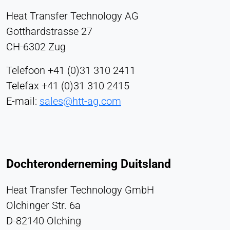
worden overgedragen aan de provider.
Heat Transfer Technology AG
Gotthardstrasse 27
Vimeo
CH-6302 Zug
Name:
vuid, speler
Telefoon +41 (0)31 310 2411
Telefax +41 (0)31 310 2415
Provider:
Vimeo, Inc.
E-mail:
sales@htt-ag.com
Purpose:
Ingebedde video-inhoud
Cookie duration:
Sessie - 2 jaar
Dochteronderneming Duitsland
Heat Transfer Technology GmbH
Olchinger Str. 6a
D-82140 Olching