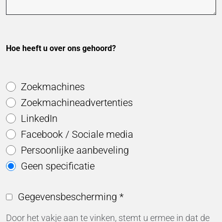
Purpose:
Conversie bijhouden
Cookie duration:
1 dag - 1 jaar
Hoe heeft u over ons gehoord?
Leadinfo
Zoekmachines
Name:
_li_id.#, _li_id.#.expires, _li_ses.#,
Zoekmachineadvertenties
_li_ses.#.expires, _li_ses.#.expires,
LinkedIn
sneeuwploegOutQueue_#_post2,
sneeuwploegOutQue_#_post2.expires
Facebook / Sociale media
Persoonlijke aanbeveling
Provider:
Leadinfo B.V.
Geen specificatie
Purpose:
Bedrijfsidentificatie (B2B)
Gegevensbescherming
*
Cookie duration:
Door het vakje aan te vinken, stemt u ermee in dat de
Aanhoudend