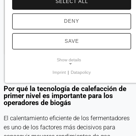
SELECT ALL
DENY
SAVE
Show details
Imprint
|
Datapolicy
NECESSARY COOKIES
Son necesarias para las funciones básicas del
Por qué la tecnología de calefacción de
sitio web, como la navegación y el
primer nivel es importante para los
operadores de biogás
almacenamiento de las preferencias de
privacidad. Estas cookies no pueden desactivarse.
El calentamiento eficiente de los fermentadores
cookie_consent
es uno de los factores más decisivos para
Name: