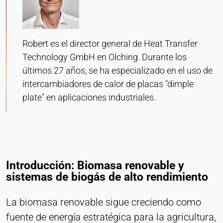
Heat Transfer Technology
Purpose:
Estadísticas
Robert es el director general de Heat Transfer
Technology GmbH en Olching. Durante los
Cookie duration:
Sesión
últimos 27 años, se ha especializado en el uso de
intercambiadores de calor de placas "dimple
plate" en aplicaciones industriales.
MARKETING
Utilizados para medir la eficacia del marketing e
identificar a los visitantes relacionados con el
negocio.
Introducción: Biomasa renovable y
LinkedIn
sistemas de biogás de alto rendimiento
Name:
bcookie, li_gc, lidc
La biomasa renovable sigue creciendo como
fuente de energía estratégica para la agricultura,
Provider: