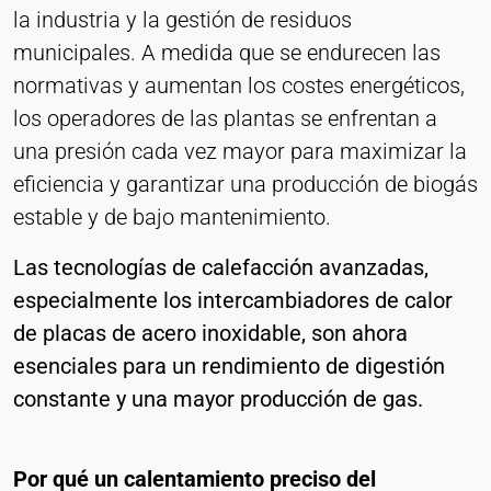
Corporación LinkedIn
la industria y la gestión de residuos
municipales. A medida que se endurecen las
Purpose:
Seguimiento de conversiones
normativas y aumentan los costes energéticos,
los operadores de las plantas se enfrentan a
Cookie duration:
1 día - 1 año
una presión cada vez mayor para maximizar la
eficiencia y garantizar una producción de biogás
Leadinfo
estable y de bajo mantenimiento.
Name:
Las tecnologías de calefacción avanzadas,
_li_id.#, _li_id.#.expires, _li_ses.#,
especialmente los intercambiadores de calor
_li_ses.#.expires, _li_ses.#.expires,
snowplowOutQueue_#_post2,
de placas de acero inoxidable, son ahora
snowplowOutQueue_#_post2.expires
esenciales para un rendimiento de digestión
Provider:
constante y una mayor producción de gas.
Leadinfo B.V.
Purpose:
Identificación de empresa (B2B)
Por qué un calentamiento preciso del