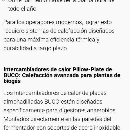
Un rendimiento fiable de la planta durante
Habilita contenidos de terceros, como vídeos.
todo el año
Cuando se activa, los datos técnicos pueden ser
transferidos al proveedor.
Para los operadores modernos, lograr esto
requiere sistemas de calefacción diseñados
Vimeo
para una máxima eficiencia térmica y
Name:
durabilidad a largo plazo.
vuid, reproductor
Provider:
Intercambiadores de calor Pillow-Plate de
Vimeo, Inc.
BUCO: Calefacción avanzada para plantas de
biogás
Purpose:
Contenido de vídeo incrustado
Los intercambiadores de calor de placas
Cookie duration:
almohadilladas BUCO están diseñados
Sesión - 2 años
específicamente para digestores anaerobios.
Montados directamente en las paredes del
fermentador con soportes de acero inoxidable