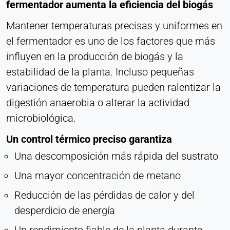
fermentador aumenta la eficiencia del biogás
Cookie duration:
Persistente
Mantener temperaturas precisas y uniformes en
el fermentador es uno de los factores que más
Hotjar
influyen en la producción de biogás y la
estabilidad de la planta. Incluso pequeñas
Name:
hjSession#, hjSessionUser#,
variaciones de temperatura pueden ralentizar la
_hjAbsoluteSessionInProgress
digestión anaerobia o alterar la actividad
Provider:
microbiológica.
Hotjar Ltd.
Un control térmico preciso garantiza
Purpose:
Una descomposición más rápida del sustrato
Análisis del comportamiento del usuario
Una mayor concentración de metano
Cookie duration:
Sesión - 1 año
Reducción de las pérdidas de calor y del
desperdicio de energía
MEDIOS EXTERNOS