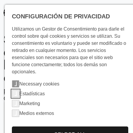
principal
CONFIGURACIÓN DE PRIVACIDAD
Utilizamos un Gestor de Consentimiento para darle el
Soluciones de
control sobre qué cookies y servicios se utilizan. Su
consentimiento es voluntario y puede ser modificado o
calefacción de
retirado en cualquier momento. Los servicios
esenciales son necesarios para que el sitio web
biomasa de alta
funcione correctamente; todos los demás son
opcionales.
eficiencia
Necessary cookies
para obtener el máximo rendimiento
Estadísticas
del biogás
Marketing
Medios externos