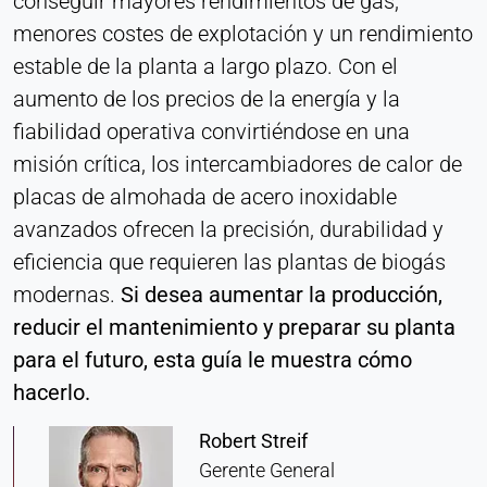
conseguir mayores rendimientos de gas,
consentimiento
menores costes de explotación y un rendimiento
Provider:
estable de la planta a largo plazo. Con el
Heat Transfer Technology
aumento de los precios de la energía y la
Purpose:
fiabilidad operativa convirtiéndose en una
Almacena su configuración de privacidad
misión crítica, los intercambiadores de calor de
Cookie duration:
placas de almohada de acero inoxidable
1 año
avanzados ofrecen la precisión, durabilidad y
eficiencia que requieren las plantas de biogás
modernas.
Si desea aumentar la producción,
ESTADÍSTICAS
reducir el mantenimiento y preparar su planta
Se utilizan para comprender cómo se utiliza el sitio
para el futuro, esta guía le muestra cómo
web y para mejorar el rendimiento y la facilidad de
uso. Los datos se procesan de forma anónima.
hacerlo.
Matomo
Robert Streif
Gerente General
Provider: