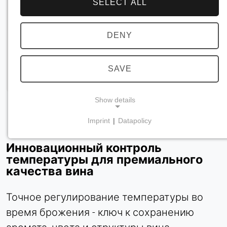
SELECT ALL
DENY
SAVE
Show details
Imprint
|
Datapolicy
NECESSARY COOKIES
Требуются для обеспечения основной
Инновационный контроль
функциональности сайта, например, для
температуры для премиального
качества вина
навигации и сохранения настроек
конфиденциальности. Эти файлы cookie нельзя
отключить.
Точное регулирование температуры во
время брожения - ключ к сохранению
cookie_consent