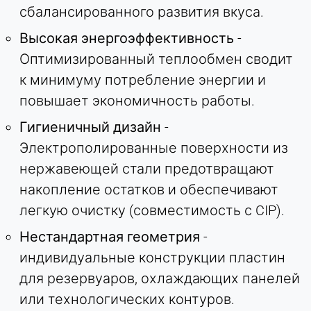
сбалансированного развития вкуса.
Purpose:
Высокая энергоэффективность
-
Идентификация компании (B2B)
Оптимизированный теплообмен сводит
Cookie duration:
к минимуму потребление энергии и
Постоянный
повышает экономичность работы.
Hotjar
Гигиеничный дизайн
-
Электрополированные поверхности из
Name:
hjSession#, hjSessionUser#,
нержавеющей стали предотвращают
_hjAbsoluteSessionInProgress
накопление остатков и обеспечивают
Provider:
легкую очистку (совместимость с CIP).
Hotjar Ltd.
Нестандартная геометрия
-
Purpose:
индивидуальные конструкции пластин
Анализ поведения пользователей
для резервуаров, охлаждающих панелей
Cookie duration:
или технологических контуров.
Сессия - 1 год