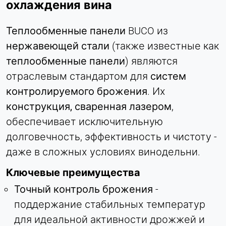
Name:
охлаждения вина
bcookie, li_gc, lidc
Теплообменные панели
BUCO из
Provider:
Корпорация LinkedIn
нержавеющей стали
(также известные как
теплообменные панели
) являются
Purpose:
Отслеживание конверсии
отраслевым стандартом для
систем
контролируемого брожения
. Их
Cookie duration:
1 день - 1 год
конструкция, сваренная лазером
,
обеспечивает исключительную
Leadinfo
долговечность, эффективность и чистоту -
даже в сложных условиях винодельни.
Name:
_li_id.#, _li_id.#.expires, _li_ses.#,
Ключевые преимущества
_li_ses.#.expires, _li_ses.#.expires,
snowplowOutQueue_#_post2,
Точный контроль брожения
-
snowplowOutQueue_#_post2.expires
поддержание стабильных температур
Provider:
для идеальной активности дрожжей и
Leadinfo B.V.