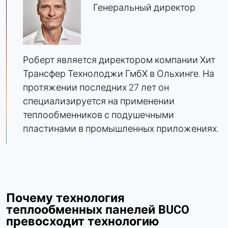
Генеральный директор
Matomo
Provider:
Heat Transfer Technology
Роберт является директором компании Хит
Purpose:
Трансфер Технолоджи ГмбХ в Ольхинге. На
Статистика
протяжении последних 27 лет он
Cookie duration:
специализируется на применении
Сессия
теплообменников с подушечными
пластинами в промышленных приложениях.
МАРКЕТИНГ
Используется для оценки эффективности
маркетинга и идентификации посетителей,
связанных с бизнесом.
Почему технология
теплообменных панелей BUCO
LinkedIn
превосходит технологию