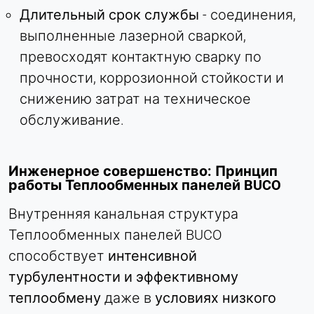
Длительный срок службы
- соединения,
выполненные лазерной сваркой,
ВНЕШНИЕ МЕДИА
превосходят контактную сварку по
Позволяет использовать контент сторонних
прочности, коррозионной стойкости и
разработчиков, например видео. При активации
снижению затрат на техническое
технические данные могут передаваться
провайдеру.
обслуживание.
Vimeo
Инженерное совершенство: Принцип
Name:
работы Теплообменных панелей BUCO
vuid, плеер
Внутренняя канальная структура
Provider:
Теплообменных панелей BUCO
Vimeo, Inc.
способствует
интенсивной
Purpose:
турбулентности и эффективному
Встраивание видеоконтента
теплообмену
даже в
условиях низкого
Cookie duration: