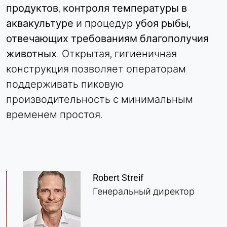
продуктов
,
контроля температуры в
Matomo
аквакультуре
и процедур
убоя рыбы,
Provider:
отвечающих требованиям благополучия
Heat Transfer Technology
животных
. Открытая, гигиеничная
Purpose:
конструкция позволяет операторам
Статистика
поддерживать пиковую
Cookie duration:
производительность с минимальным
Сессия
временем простоя.
МАРКЕТИНГ
Используется для оценки эффективности
маркетинга и идентификации посетителей,
Robert Streif
связанных с бизнесом.
Генеральный директор
LinkedIn