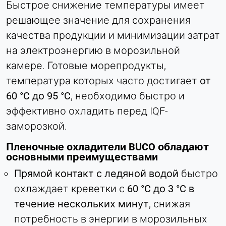
Быстрое снижение температуры имеет
Purpose:
решающее значение для сохранения
Идентификация компании (B2B)
качества продукции и минимизации затрат
Cookie duration:
на электроэнергию в морозильной
Постоянный
камере. Готовые морепродукты,
температура которых часто достигает
от
Hotjar
60 °C до 95 °C
, необходимо быстро и
Name:
эффективно охладить перед IQF-
hjSession#, hjSessionUser#,
заморозкой.
_hjAbsoluteSessionInProgress
Пленочные охладители BUCO обладают
Provider:
основными преимуществами
Hotjar Ltd.
Прямой контакт с ледяной водой
быстро
Purpose:
охлаждает креветки с
60 °C до 3 °C в
Анализ поведения пользователей
течение нескольких минут
, снижая
Cookie duration:
Сессия - 1 год
потребность в энергии в морозильных