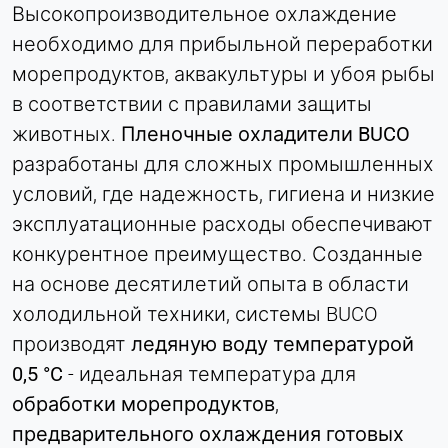
Высокопроизводительное охлаждение
Name:
необходимо для прибыльной переработки
согласие
морепродуктов, аквакультуры и убоя рыбы
Provider:
в соответствии с правилами защиты
Heat Transfer Technology
животных.
Пленочные охладители BUCO
Purpose:
разработаны для сложных промышленных
Сохраняет ваши настройки
конфиденциальности
условий, где надежность, гигиена и низкие
Cookie duration:
эксплуатационные расходы обеспечивают
1 год
конкурентное преимущество. Созданные
на основе десятилетий опыта в области
холодильной техники, системы BUCO
СТАТИСТИКА
производят
ледяную воду температурой
Используется для понимания того, как
0,5 °C
- идеальная температура для
используется сайт, а также для повышения
производительности и удобства использования.
обработки морепродуктов
,
Данные обрабатываются анонимно.
предварительного охлаждения готовых