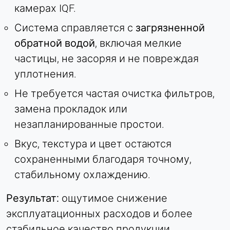
камерах IQF.
Система справляется с
загрязненной
ВНЕШНИЕ МЕДИА
обратной водой
, включая мелкие
Позволяет использовать контент сторонних
частицы, не засоряя и не повреждая
разработчиков, например видео. При активации
технические данные могут передаваться
уплотнения.
провайдеру.
Не требуется частая очистка фильтров,
замена прокладок или
Vimeo
незапланированные простои.
Name:
vuid, плеер
Вкус, текстура и цвет остаются
сохраненными благодаря точному,
Provider:
Vimeo, Inc.
стабильному охлаждению.
Purpose:
Результат:
ощутимое снижение
Встраивание видеоконтента
эксплуатационных расходов и более
Cookie duration:
стабильное качество продукции.