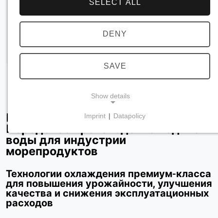
SELECT ALL
DENY
SAVE
Show details
Пленочные охладители воды BUCO:
Imprint
|
Datapolicy
NECESSARY COOKIES
Передовое производство ледяной
воды для индустрии
Требуются для обеспечения основной
морепродуктов
функциональности сайта, например, для
навигации и сохранения настроек
Технологии охлаждения премиум-класса
конфиденциальности. Эти файлы cookie нельзя
для повышения урожайности, улучшения
отключить.
качества и снижения эксплуатационных
расходов
cookie_consent