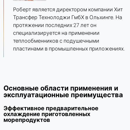
Name:
bcookie, li_gc, lidc
Роберт является директором компании Хит
Трансфер Технолоджи ГмбХ в Ольхинге. На
Provider:
Корпорация LinkedIn
протяжении последних 27 лет он
специализируется на применении
Purpose:
теплообменников с подушечными
Отслеживание конверсии
пластинами в промышленных приложениях.
Cookie duration:
1 день - 1 год
Leadinfo
Основные области применения и
Name:
_li_id.#, _li_id.#.expires, _li_ses.#,
эксплуатационные преимущества
_li_ses.#.expires, _li_ses.#.expires,
snowplowOutQueue_#_post2,
Эффективное предварительное
snowplowOutQueue_#_post2.expires
охлаждение приготовленных
морепродуктов
Provider:
Leadinfo B.V.