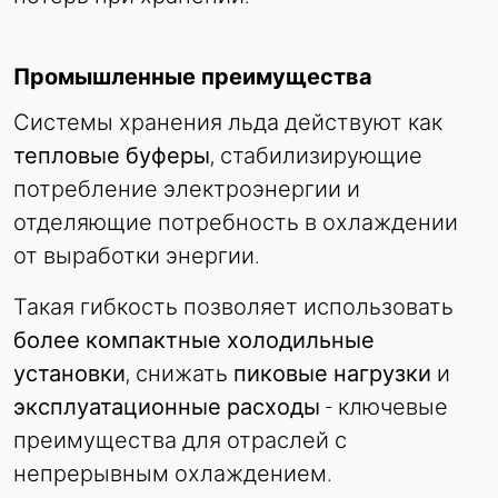
ВНЕШНИЕ МЕДИА
Промышленные преимущества
Позволяет использовать контент сторонних
Системы хранения льда действуют как
разработчиков, например видео. При активации
тепловые буферы
, стабилизирующие
технические данные могут передаваться
провайдеру.
потребление электроэнергии и
отделяющие потребность в охлаждении
Vimeo
от выработки энергии.
Name:
Такая гибкость позволяет использовать
vuid, плеер
более компактные холодильные
Provider:
установки
, снижать
пиковые нагрузки
и
Vimeo, Inc.
эксплуатационные расходы
- ключевые
Purpose:
Встраивание видеоконтента
преимущества для отраслей с
непрерывным охлаждением.
Cookie duration: