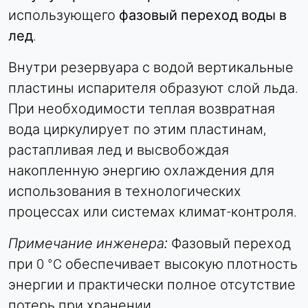
использующего
фазовый переход воды в
Purpose:
лед
.
Идентификация компании (B2B)
Cookie duration:
Внутри резервуара с водой вертикальные
Постоянный
пластины испарителя образуют слой льда.
При необходимости теплая возвратная
Hotjar
вода циркулирует по этим пластинам,
Name:
растапливая лед и высвобождая
hjSession#, hjSessionUser#,
накопленную энергию охлаждения для
_hjAbsoluteSessionInProgress
использования в технологических
Provider:
процессах или системах климат-контроля.
Hotjar Ltd.
Purpose:
Примечание инженера:
Фазовый переход
Анализ поведения пользователей
при 0 °C обеспечивает высокую плотность
Cookie duration:
энергии и практически полное отсутствие
Сессия - 1 год
потерь при хранении.