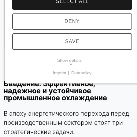
SELECT ALL
DENY
SAVE
Show details
Imprint
|
Datapolicy
NECESSARY COOKIES
Введение: Эффективное,
Требуются для обеспечения основной
надежное и устойчивое
функциональности сайта, например, для
промышленное охлаждение
навигации и сохранения настроек
конфиденциальности. Эти файлы cookie нельзя
В эпоху энергетического перехода перед
отключить.
производственным сектором стоят три
стратегические задачи:
cookie_consent