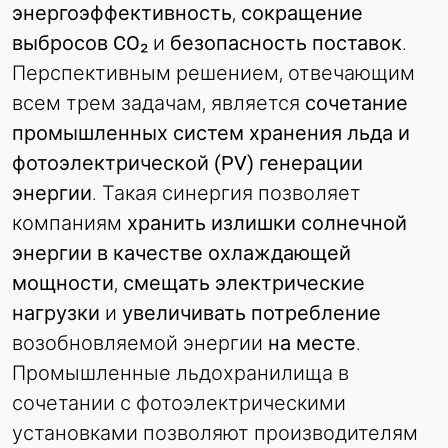
энергоэффективность
,
сокращение
Name:
выбросов CO₂
и
безопасность поставок
.
согласие
Перспективным решением, отвечающим
Provider:
всем трем задачам, является
сочетание
Heat Transfer Technology
промышленных систем хранения льда и
Purpose:
фотоэлектрической (PV) генерации
Сохраняет ваши настройки
конфиденциальности
энергии
. Такая синергия позволяет
компаниям
хранить излишки солнечной
Cookie duration:
1 год
энергии в качестве охлаждающей
мощности
,
смещать электрические
нагрузки
и
увеличивать потребление
СТАТИСТИКА
возобновляемой энергии
на месте
.
Используется для понимания того, как
Промышленные льдохранилища в
используется сайт, а также для повышения
производительности и удобства использования.
сочетании с фотоэлектрическими
Данные обрабатываются анонимно.
установками позволяют производителям