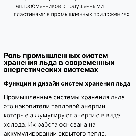
Name:
теплообменников с подушечными
bcookie, li_gc, lidc
пластинами в промышленных приложениях.
Provider:
Корпорация LinkedIn
Purpose:
Отслеживание конверсии
Роль промышленных систем
Cookie duration:
1 день - 1 год
хранения льда в современных
энергетических системах
Leadinfo
Функции и дизайн систем хранения льда
Name:
Промышленные системы хранения льда
-
_li_id.#, _li_id.#.expires, _li_ses.#,
_li_ses.#.expires, _li_ses.#.expires,
это
накопители тепловой энергии
,
snowplowOutQueue_#_post2,
которые аккумулируют энергию в виде
snowplowOutQueue_#_post2.expires
холода. Их работа основана на
Provider:
аккумулировании скрытого тепла
,
Leadinfo B.V.