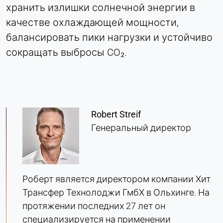
хранить излишки солнечной энергии в
Matomo
качестве охлаждающей мощности,
Provider:
балансировать пики нагрузки и устойчиво
Heat Transfer Technology
сокращать выбросы CO₂.
Purpose:
Статистика
Cookie duration:
Сессия
Robert Streif
Генеральный директор
МАРКЕТИНГ
Используется для оценки эффективности
маркетинга и идентификации посетителей,
Роберт является директором компании Хит
связанных с бизнесом.
Трансфер Технолоджи ГмбХ в Ольхинге. На
LinkedIn
протяжении последних 27 лет он
специализируется на применении