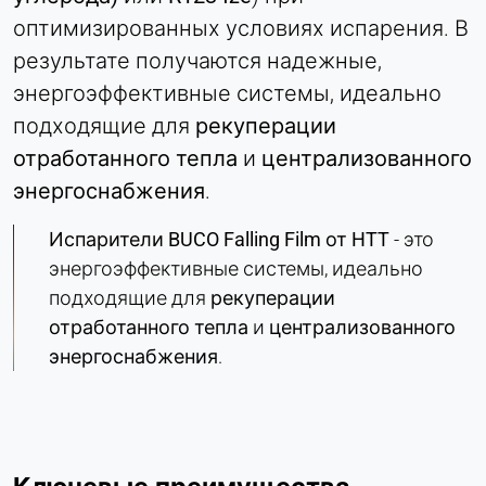
оптимизированных условиях испарения. В
результате получаются надежные,
ВНЕШНИЕ МЕДИА
энергоэффективные системы, идеально
Позволяет использовать контент сторонних
подходящие для
рекуперации
разработчиков, например видео. При активации
технические данные могут передаваться
отработанного тепла
и
централизованного
провайдеру.
энергоснабжения
.
Vimeo
Испарители BUCO Falling Film от HTT
- это
энергоэффективные системы, идеально
Name:
подходящие для
рекуперации
vuid, плеер
отработанного тепла
и
централизованного
Provider:
энергоснабжения
.
Vimeo, Inc.
Purpose:
Встраивание видеоконтента
Cookie duration: