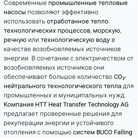
Современные
промышленные тепловые
Name:
насосы
позволяют эффективно
согласие
использовать
отработанное тепло
Provider:
технологических процессов
,
морскую
,
Heat Transfer Technology
речную
или
технологическую воду
в
Purpose:
качестве возобновляемых источников
Сохраняет ваши настройки
конфиденциальности
энергии. В сочетании с электричеством от
возобновляемых источников они
Cookie duration:
1 год
обеспечивают большое количество
CO₂-
нейтрального технологического тепла
для
промышленных и муниципальных нужд.
СТАТИСТИКА
Компания HTT Heat Transfer Technology AG
Используется для понимания того, как
предлагает проверенные решения для
используется сайт, а также для повышения
рекуперации энергии и устойчивого
производительности и удобства использования.
Данные обрабатываются анонимно.
отопления с помощью
систем BUCO Falling