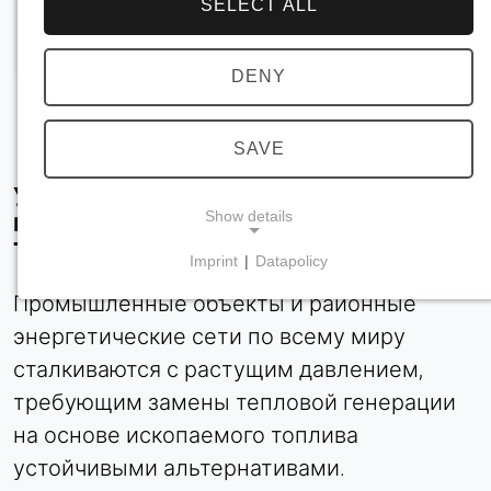
SELECT ALL
DENY
SAVE
Устойчивая генерация тепла для
Show details
централизованного и
технологического теплоснабжения
Imprint
|
Datapolicy
NECESSARY COOKIES
Промышленные объекты и районные
Требуются для обеспечения основной
энергетические сети по всему миру
функциональности сайта, например, для
навигации и сохранения настроек
сталкиваются с растущим давлением,
конфиденциальности. Эти файлы cookie нельзя
требующим замены тепловой генерации
отключить.
на основе ископаемого топлива
устойчивыми альтернативами.
cookie_consent