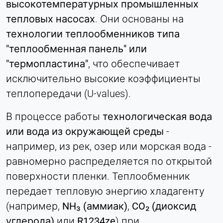
высокотемпературных промышленных
Purpose:
тепловых насосах
. Они основаны на
Идентификация компании (B2B)
технологии теплообменников типа
Cookie duration:
"теплообменная панель" или
Постоянный
"термопластина"
, что обеспечивает
исключительно высокие коэффициенты
Hotjar
теплопередачи (U-values).
Name:
В процессе работы
технологическая вода
hjSession#, hjSessionUser#,
_hjAbsoluteSessionInProgress
или вода из окружающей среды
-
например, из рек, озер или морская вода -
Provider:
Hotjar Ltd.
равномерно распределяется по открытой
Purpose:
поверхности пленки. Теплообменник
Анализ поведения пользователей
передает тепловую энергию хладагенту
Cookie duration:
(например,
NH₃ (аммиак)
,
CO₂ (диоксид
Сессия - 1 год
углерода)
или
R1234ze
) при