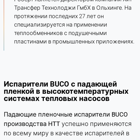
Name:
Трансфер Технолоджи ГмбХ в Ольхинге. На
bcookie, li_gc, lidc
протяжении последних 27 лет он
Provider:
специализируется на применении
Корпорация LinkedIn
теплообменников с подушечными
Purpose:
пластинами в промышленных приложениях.
Отслеживание конверсии
Cookie duration:
1 день - 1 год
Leadinfo
Испарители BUCO с падающей
пленкой в высокотемпературных
Name:
системах тепловых насосов
_li_id.#, _li_id.#.expires, _li_ses.#,
_li_ses.#.expires, _li_ses.#.expires,
snowplowOutQueue_#_post2,
Падающие пленочные испарители BUCO
snowplowOutQueue_#_post2.expires
производства HTT
успешно применяются
Provider:
по всему миру в качестве испарителей в
Leadinfo B.V.