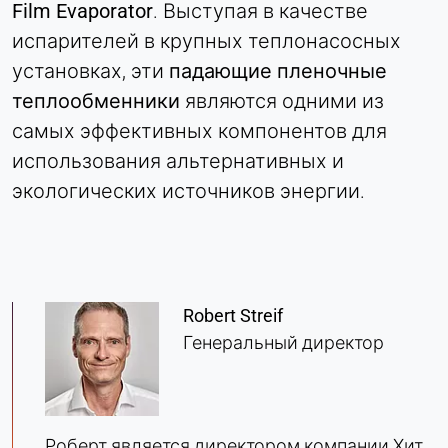
Film Evaporator
. Выступая в качестве
Matomo
испарителей в крупных теплонасосных
Provider:
установках, эти
падающие пленочные
Heat Transfer Technology
теплообменники
являются одними из
Purpose:
самых эффективных компонентов для
Статистика
использования альтернативных и
Cookie duration:
экологических источников энергии.
Сессия
МАРКЕТИНГ
Используется для оценки эффективности
Robert Streif
маркетинга и идентификации посетителей,
Генеральный директор
связанных с бизнесом.
LinkedIn
Роберт является директором компании Хит