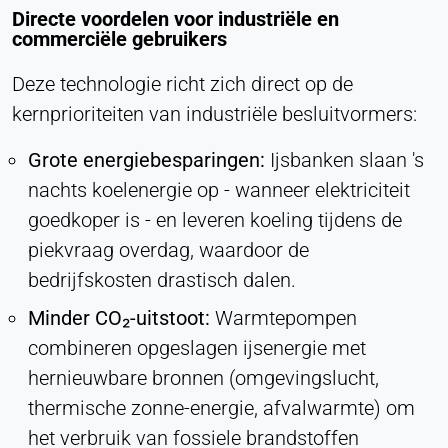
Purpose:
Directe voordelen voor industriële en
Conversie bijhouden
commerciële gebruikers
Cookie duration:
Deze technologie richt zich direct op de
1 dag - 1 jaar
kernprioriteiten van industriële besluitvormers:
Leadinfo
Grote energiebesparingen:
Ijsbanken slaan 's
Name:
nachts koelenergie op - wanneer elektriciteit
_li_id.#, _li_id.#.expires, _li_ses.#,
goedkoper is - en leveren koeling tijdens de
_li_ses.#.expires, _li_ses.#.expires,
sneeuwploegOutQueue_#_post2,
piekvraag overdag, waardoor de
sneeuwploegOutQue_#_post2.expires
bedrijfskosten drastisch dalen.
Provider:
Minder CO₂-uitstoot:
Warmtepompen
Leadinfo B.V.
combineren opgeslagen ijsenergie met
Purpose:
hernieuwbare bronnen (omgevingslucht,
Bedrijfsidentificatie (B2B)
thermische zonne-energie, afvalwarmte) om
Cookie duration:
het verbruik van fossiele brandstoffen
Aanhoudend