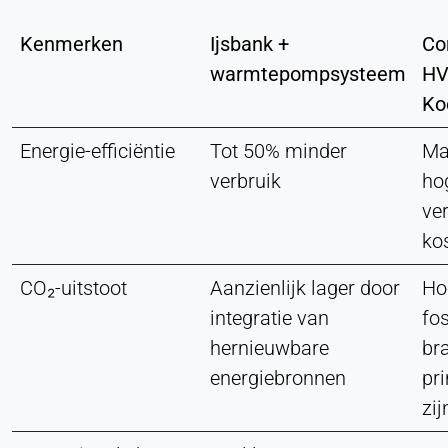
Kenmerken
Ijsbank +
Co
warmtepompsysteem
HV
Ko
Energie-efficiëntie
Tot 50% minder
Mat
verbruik
ho
ve
ko
CO₂-uitstoot
Aanzienlijk lager door
Ho
integratie van
fos
hernieuwbare
br
energiebronnen
pr
zij