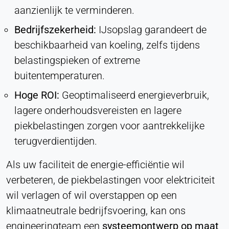
aanzienlijk te verminderen.
Hotjar
Bedrijfszekerheid:
IJsopslag garandeert de
beschikbaarheid van koeling, zelfs tijdens
Name:
belastingspieken of extreme
hjSession#, hjSessionUser#,
_hjAbsoluteSessionInProgress
buitentemperaturen.
Provider:
Hoge ROI:
Geoptimaliseerd energieverbruik,
Hotjar Ltd.
lagere onderhoudsvereisten en lagere
Purpose:
piekbelastingen zorgen voor aantrekkelijke
Analyse van gebruikersgedrag
terugverdientijden.
Cookie duration:
Sessie - 1 jaar
Als uw faciliteit de energie-efficiëntie wil
verbeteren, de piekbelastingen voor elektriciteit
wil verlagen of wil overstappen op een
EXTERNE MEDIA
klimaatneutrale bedrijfsvoering, kan ons
Maakt inhoud van derden mogelijk, zoals video's.
engineeringteam een
systeemontwerp op maat
Indien geactiveerd, kunnen technische gegevens