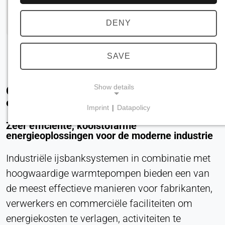
DENY
SAVE
Show details
Ontsluit maximale energiebesparingen
en operationele flexibiliteit
Imprint
|
Datapolicy
NECESSARY COOKIES
Zeer efficiënte, koolstofarme
Vereist voor de kernfunctionaliteit van de website,
energieoplossingen voor de moderne industrie
zoals navigatie en het opslaan van
privacyvoorkeuren. Deze cookies kunnen niet
Industriële ijsbanksystemen in combinatie met
worden uitgeschakeld.
hoogwaardige warmtepompen bieden een van
de meest effectieve manieren voor fabrikanten,
cookie_toestemming
verwerkers en commerciële faciliteiten om
Name:
energiekosten te verlagen, activiteiten te
toestemming