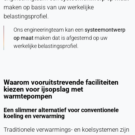
maken op basis van uw werkelijke
worden overgedragen aan de provider.
belastingsprofiel.
Vimeo
Ons engineeringteam kan een
systeemontwerp
Name:
op maat
maken dat is afgestemd op uw
vuid, speler
werkelijke belastingsprofiel.
Provider:
Vimeo, Inc.
Purpose:
Ingebedde video-inhoud
Waarom vooruitstrevende faciliteiten
Cookie duration:
kiezen voor ijsopslag met
Sessie - 2 jaar
warmtepompen
Een slimmer alternatief voor conventionele
koeling en verwarming
Traditionele verwarmings- en koelsystemen zijn