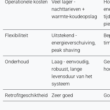
Operationele kosten
Veel lager -
Ho
nachttarieven +
en
warmte-koudeopslag
tij
pi
Flexibiliteit
Uitstekend -
Bep
energieverschuiving,
ti
peak shaving
Onderhoud
Laag - eenvoudig,
Ge
robuust, lange
ho
levensduur van het
systeem
Retrofitgeschiktheid
Zeer goed
Go