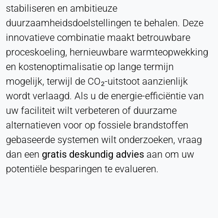
stabiliseren en ambitieuze
Provider:
duurzaamheidsdoelstellingen te behalen. Deze
Heat Transfer Technology
innovatieve combinatie maakt betrouwbare
Purpose:
proceskoeling, hernieuwbare warmteopwekking
Slaat uw privacy-instellingen op
en kostenoptimalisatie op lange termijn
Cookie duration:
mogelijk, terwijl de CO₂-uitstoot aanzienlijk
1 jaar
wordt verlaagd. Als u de energie-efficiëntie van
uw faciliteit wilt verbeteren of duurzame
STATISTIEKEN
alternatieven voor op fossiele brandstoffen
Gebruikt om te begrijpen hoe de website wordt
gebaseerde systemen wilt onderzoeken, vraag
gebruikt en om de prestaties en bruikbaarheid te
dan een
gratis deskundig advies
aan om uw
verbeteren. Gegevens worden anoniem verwerkt.
potentiële besparingen te evalueren.
Matomo
Provider:
Heat Transfer Technology