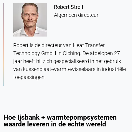
Robert Streif
Purpose:
Algemeen directeur
Statistieken
Cookie duration:
Sessie
Robert is de directeur van Heat Transfer
Technology GmbH in Olching. De afgelopen 27
MARKETING
jaar heeft hij zich gespecialiseerd in het gebruik
Gebruikt om marketingeffectiviteit te meten en
van kussenplaat-warmtewisselaars in industriële
bedrijfsgerelateerde bezoekers te identificeren.
toepassingen.
LinkedIn
Name:
bcookie, li_gc, lidc
Provider:
Hoe Ijsbank + warmtepompsystemen
LinkedIn Bedrijf
waarde leveren in de echte wereld