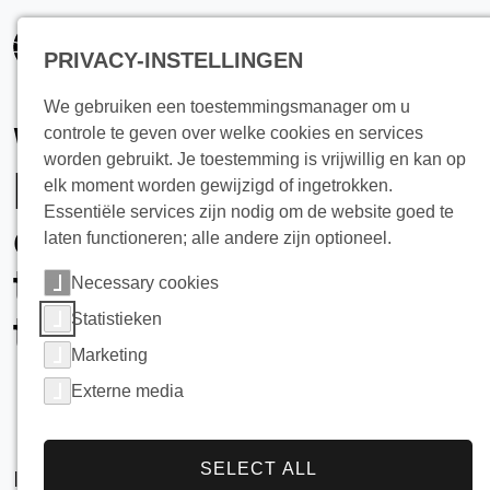
PRIVACY-INSTELLINGEN
We gebruiken een toestemmingsmanager om u
Wil je vloeistoffen
controle te geven over welke cookies en services
worden gebruikt. Je toestemming is vrijwillig en kan op
laten circuleren in
elk moment worden gewijzigd of ingetrokken.
Essentiële services zijn nodig om de website goed te
een roertank en ze
laten functioneren; alle andere zijn optioneel.
tegelijkertijd
Necessary cookies
temperen?
Statistieken
Marketing
Externe media
SELECT ALL
In dat geval wordt de warmtewisselplaat