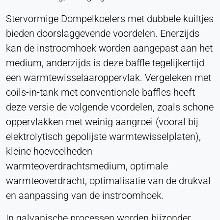
Provider:
Stervormige Dompelkoelers met dubbele kuiltjes
Heat Transfer Technology
bieden doorslaggevende voordelen. Enerzijds
Purpose:
kan de instroomhoek worden aangepast aan het
Slaat uw privacy-instellingen op
medium, anderzijds is deze baffle tegelijkertijd
Cookie duration:
een warmtewisselaaroppervlak. Vergeleken met
1 jaar
coils-in-tank met conventionele baffles heeft
deze versie de volgende voordelen, zoals schone
oppervlakken met weinig aangroei (vooral bij
STATISTIEKEN
elektrolytisch gepolijste warmtewisselplaten),
Gebruikt om te begrijpen hoe de website wordt
kleine hoeveelheden
gebruikt en om de prestaties en bruikbaarheid te
verbeteren. Gegevens worden anoniem verwerkt.
warmteoverdrachtsmedium, optimale
warmteoverdracht, optimalisatie van de drukval
Matomo
en aanpassing van de instroomhoek.
Provider:
Heat Transfer Technology
In galvanische processen worden bijzonder