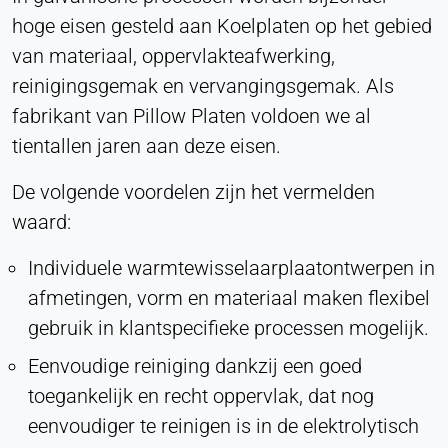
hoge eisen gesteld aan Koelplaten op het gebied
Purpose:
Statistieken
van materiaal, oppervlakteafwerking,
reinigingsgemak en vervangingsgemak. Als
Cookie duration:
Sessie
fabrikant van Pillow Platen voldoen we al
tientallen jaren aan deze eisen.
De volgende voordelen zijn het vermelden
MARKETING
waard:
Gebruikt om marketingeffectiviteit te meten en
bedrijfsgerelateerde bezoekers te identificeren.
Individuele warmtewisselaarplaatontwerpen in
LinkedIn
afmetingen, vorm en materiaal maken flexibel
gebruik in klantspecifieke processen mogelijk.
Name:
bcookie, li_gc, lidc
Eenvoudige reiniging dankzij een goed
Provider:
toegankelijk en recht oppervlak, dat nog
LinkedIn Bedrijf
eenvoudiger te reinigen is in de elektrolytisch