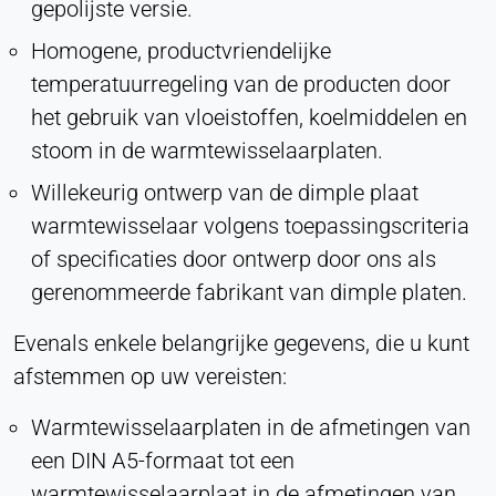
Purpose:
gepolijste versie.
Conversie bijhouden
Homogene, productvriendelijke
Cookie duration:
temperatuurregeling van de producten door
1 dag - 1 jaar
het gebruik van vloeistoffen, koelmiddelen en
stoom in de warmtewisselaarplaten.
Leadinfo
Willekeurig ontwerp van de dimple plaat
Name:
warmtewisselaar volgens toepassingscriteria
_li_id.#, _li_id.#.expires, _li_ses.#,
_li_ses.#.expires, _li_ses.#.expires,
of specificaties door ontwerp door ons als
sneeuwploegOutQueue_#_post2,
gerenommeerde fabrikant van dimple platen.
sneeuwploegOutQue_#_post2.expires
Provider:
Evenals enkele belangrijke gegevens, die u kunt
Leadinfo B.V.
afstemmen op uw vereisten:
Purpose:
Warmtewisselaarplaten in de afmetingen van
Bedrijfsidentificatie (B2B)
een DIN A5-formaat tot een
Cookie duration:
warmtewisselaarplaat in de afmetingen van
Aanhoudend