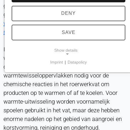
gebruikt als stroomonderbreker in de tank. In het
DENY
geval van de stroomonderbreker gebruiken we
warmtewisselaars met dubbele Koelplate in
reliëf
, die in een roertank worden geïntegreerd.
SAVE
In roervaten is het de taak om de
Show details
warmteoverdracht en de agitatietechnologie te
Imprint
|
Datapolicy
optimaliseren. Over het algemeen zijn er
NECESSARY COOKIES
warmtewisseloppervlakken nodig voor de
Vereist voor de kernfunctionaliteit van de website,
zoals navigatie en het opslaan van
chemische reacties in het roerwerkvat om
privacyvoorkeuren. Deze cookies kunnen niet
producten op te warmen of af te koelen. Voor
worden uitgeschakeld.
warmte-uitwisseling worden voornamelijk
spoelen gebruikt in het vat, maar deze hebben
cookie_toestemming
enorme nadelen op het gebied van aangroei en
Name:
korstvorming, reiniging en onderhoud.
toestemming