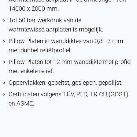
14000 x 2000 mm.
Hotjar
Tot 50 bar werkdruk van de
warmtewisselaarplaten is mogelijk.
Name:
hjSession#, hjSessionUser#,
Pillow Platen in wanddiktes van 0,8 - 3 mm
_hjAbsoluteSessionInProgress
met dubbel reliëfprofiel.
Provider:
Hotjar Ltd.
Pillow Platen tot 12 mm wanddikte met profiel
met enkele reliëf.
Purpose:
Analyse van gebruikersgedrag
Oppervlakken: gebeitst, geslepen, gepolijst.
Cookie duration:
Certificaten volgens TÜV, PED, TR CU (GOST)
Sessie - 1 jaar
en ASME.
EXTERNE MEDIA
Maakt inhoud van derden mogelijk, zoals video's.
Indien geactiveerd, kunnen technische gegevens