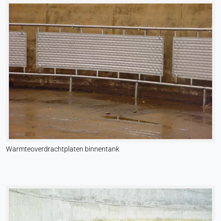
worden overgedragen aan de provider.
Vimeo
Name:
vuid, speler
Provider:
Vimeo, Inc.
Purpose:
Ingebedde video-inhoud
Cookie duration:
Warmteoverdrachtplaten binnentank
Sessie - 2 jaar